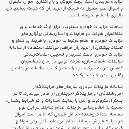
مزایده فرآیندی است جهت فروش و یا واگذاری امـوال منقول
و امـوال غـیر منقول به هریک از خریداران که قیمت پیشنهادی
بالاتری را اعلام نمـوده باشند.
سـامانه مزایدات خودرو بسـتری را برای ارائه خدمات برای
متقاضیان شرکت در مزایدات و اطلاع‌رسانی برگزاری‌های
مزایدات خودرو و اقلام مرتبط به خودرو، با هزینه‌ای کـمتر و
تعـداد بـیشتری از خریداران فراهم می‌کند. استـفاده از سامانه
مزایدات خودرو، باعث تسریع و تسهیل خـدمات‌رسانی
مزایـدات، شفاف‌سازی، صرفه جویی در زمان متقاضییان،
کاهش هزینه شرکت در مزایدات و کسب اطلاعات مزایدات و
رقابتی شدن خرید می‌گردد.
سامانه مزایدات خودرو، سازمـان‌های مزایـده‌گـذار
(فروشندگان) و مـزایده‌گر (خریداران) را قادر می‌سازد، تا در
بـستر الکـترونیک و امـن با رعـایـت مساوات و در شـرایط یکسان،
نسبـت به اطلاع‌رسانی مزایدات اقدام نمایند. در این نوع
معامله ابتدا فروشنده حداقل قیمتی که حاضر است اموال
خود را به فروش برساند، اعلام می‌نماید. (در برخی مواقـع
قیمت کارشناسـی هم اعلام می‌شود) سپـس خریداران قـیمت