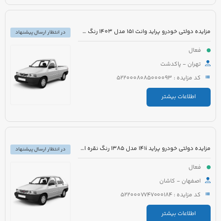
مزایده دولتی خودرو پراید وانت 151 مدل 1403 رنگ سفید صدفی
در انتظار ارسال پیشنهاد
فعال
تهران - پاکدشت
کد مزایده : 5220008085000093
اطلاعات بیشتر
مزایده دولتی خودرو پراید 141i مدل 1385 رنگ نقره ای متالیک
در انتظار ارسال پیشنهاد
فعال
اصفهان - کاشان
کد مزایده : 5220007747000184
اطلاعات بیشتر