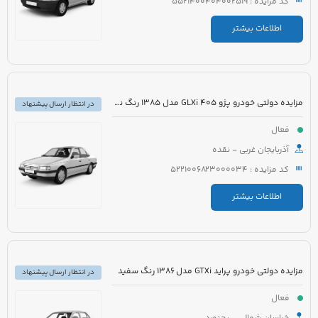
کد مزایده : 5521400404002519
اطلاعات بیشتر
مزایده دولتی خودرو پژو 405 GLXi مدل 1385 رنگ نقره ای
در انتظار ارسال پیشنهاد
فعال
آذربایجان غربی - نقده
کد مزایده : 5221006823000034
اطلاعات بیشتر
مزایده دولتی خودرو پراید GTXi مدل 1386 رنگ سفید
در انتظار ارسال پیشنهاد
فعال