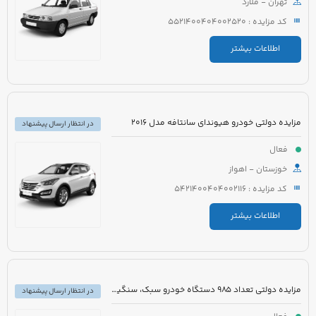
تهران - ملارد
کد مزایده : 5521400404002520
اطلاعات بیشتر
مزایده دولتی خودرو هیوندای سانتافه مدل 2016
در انتظار ارسال پیشنهاد
فعال
خوزستان - اهواز
کد مزایده : 5421400404002116
اطلاعات بیشتر
مزایده دولتی تعداد 985 دستگاه خودرو سبک، سنگین و موتورسیکلت
در انتظار ارسال پیشنهاد