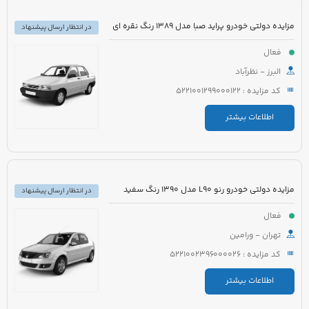
مزایده دولتی خودرو پراید صبا مدل 1389 رنگ نقره ای
در انتظار ارسال پیشنهاد
فعال
البرز - نظرآباد
کد مزایده : 5221001299000122
اطلاعات بیشتر
مزایده دولتی خودرو رنو L90 مدل 1390 رنگ سفید
در انتظار ارسال پیشنهاد
فعال
تهران - ورامین
کد مزایده : 5221002396000026
اطلاعات بیشتر