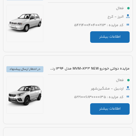
فعال
البرز - کرج
کد مزایده : 5421400404002113
اطلاعات بیشتر
مزایده دولتی خودرو MVM-X33 NEW مدل 1394 رنگ سفید
در انتظار ارسال پیشنهاد
فعال
اردبیل - مشگین‌شهر
کد مزایده : 5221006830000135
اطلاعات بیشتر