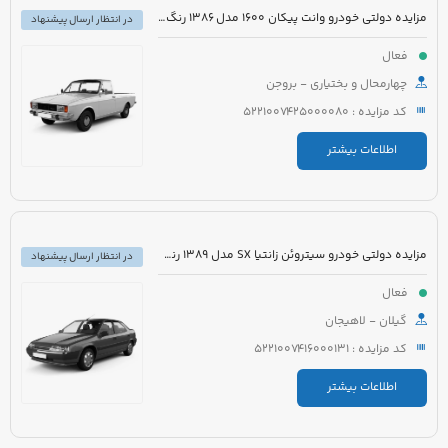
مزایده دولتی خودرو وانت پیکان 1600 مدل 1386 رنگ سفید روغنی
در انتظار ارسال پیشنهاد
فعال
چهارمحال و بختیاری - بروجن
کد مزایده : 5221007425000080
اطلاعات بیشتر
مزایده دولتی خودرو سیتروئن زانتیا SX مدل 1389 رنگ نقره ای
در انتظار ارسال پیشنهاد
فعال
گیلان - لاهیجان
کد مزایده : 5221007416000131
اطلاعات بیشتر