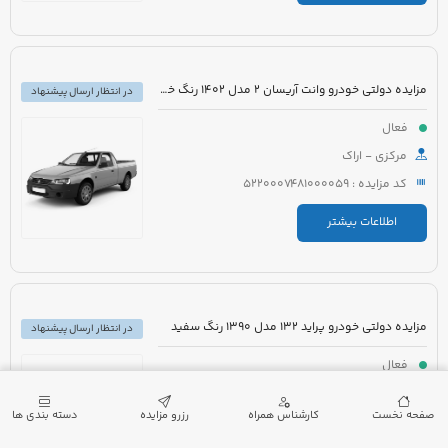
مزایده دولتی خودرو وانت آریسان 2 مدل 1402 رنگ خاکستری متالیک
در انتظار ارسال پیشنهاد
فعال
مرکزی - اراک
کد مزایده : 5220007481000059
اطلاعات بیشتر
مزایده دولتی خودرو پراید 132 مدل 1390 رنگ سفید
در انتظار ارسال پیشنهاد
فعال
گیلان - لنگرود
صفحه نخست
کارشناس همراه
رزرو مزایده
دسته بندی ها
کد مزایده : 5220007432000173