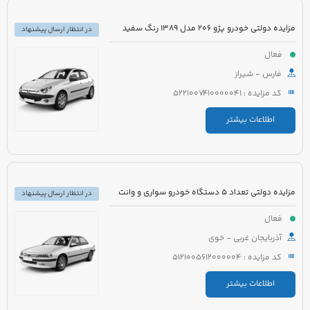
مزایده دولتی خودرو پژو 206 مدل 1389 رنگ سفید
در انتظار ارسال پیشنهاد
فعال
فارس - شیراز
کد مزایده : 5221007410000041
اطلاعات بیشتر
مزایده دولتی تعداد 5 دستگاه خودرو سواری و وانت
در انتظار ارسال پیشنهاد
فعال
آذربایجان غربی - خوی
کد مزایده : 5121005612000004
اطلاعات بیشتر