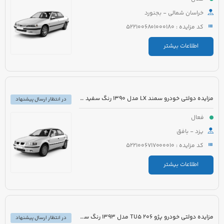
خراسان شمالی - بجنورد
کد مزایده : 5221006801000180
اطلاعات بیشتر
مزایده دولتی خودرو سمند LX مدل 1390 رنگ سفید روغنی
در انتظار ارسال پیشنهاد
فعال
یزد - بافق
کد مزایده : 5221006717000010
اطلاعات بیشتر
مزایده دولتی خودرو پژو 206 TU5 مدل 1393 رنگ سفید
در انتظار ارسال پیشنهاد