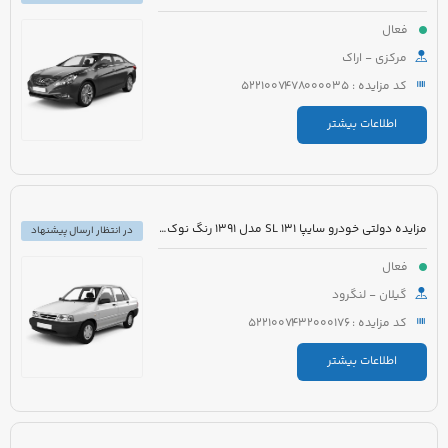
فعال
مرکزی - اراک
کد مزایده : 5221007478000035
اطلاعات بیشتر
مزایده دولتی خودرو سایپا 131 SL مدل 1391 رنگ نوک مدادی متالیک
در انتظار ارسال پیشنهاد
فعال
گیلان - لنگرود
کد مزایده : 5221007432000176
اطلاعات بیشتر