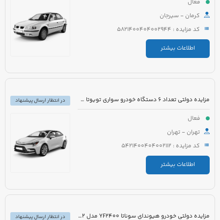
فعال
کرمان - سیرجان
کد مزایده : 5821400404002944
اطلاعات بیشتر
مزایده دولتی تعداد 6 دستگاه خودرو سواری تویوتا کرولا PIONEER هیبرید 1800cc مدل 2023
در انتظار ارسال پیشنهاد
فعال
تهران - تهران
کد مزایده : 5421400404002112
اطلاعات بیشتر
مزایده دولتی خودرو هیوندای سوناتا YF2400 مدل 2012 رنگ سفید متالیک
در انتظار ارسال پیشنهاد