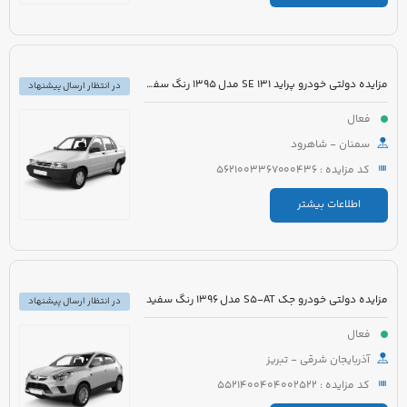
مزایده دولتی خودرو پراید 131 SE مدل 1395 رنگ سفید روغنی
در انتظار ارسال پیشنهاد
فعال
سمنان - شاهرود
کد مزایده : 5621003367000436
اطلاعات بیشتر
مزایده دولتی خودرو جک S5-AT مدل 1396 رنگ سفید
در انتظار ارسال پیشنهاد
فعال
آذربایجان شرقی - تبریز
کد مزایده : 5521400404002522