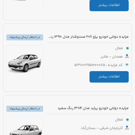
اطلاعات بیشتر
مزایده دولتی خودرو پژو 206 صندوقدار مدل 1390 رنگ سفید روغنی
در انتظار ارسال پیشنهاد
فعال
همدان - ملایر
کد مزایده : 5221006957000065
اطلاعات بیشتر
مزایده دولتی خودرو پراید مدل 1384 رنگ سفید
در انتظار ارسال پیشنهاد
فعال
آذربایجان شرقی - بستان‌آباد