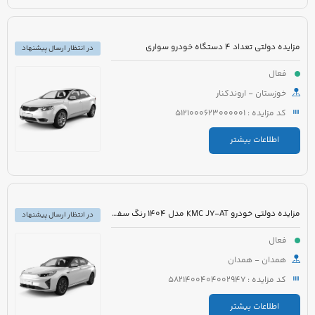
مزایده دولتی تعداد 4 دستگاه خودرو سواری
در انتظار ارسال پیشنهاد
فعال
خوزستان - اروندکنار
کد مزایده : 5121000623000001
اطلاعات بیشتر
مزایده دولتی خودرو KMC J7-AT مدل 1404 رنگ سفید
در انتظار ارسال پیشنهاد
فعال
همدان - همدان
کد مزایده : 5821400404002947
اطلاعات بیشتر