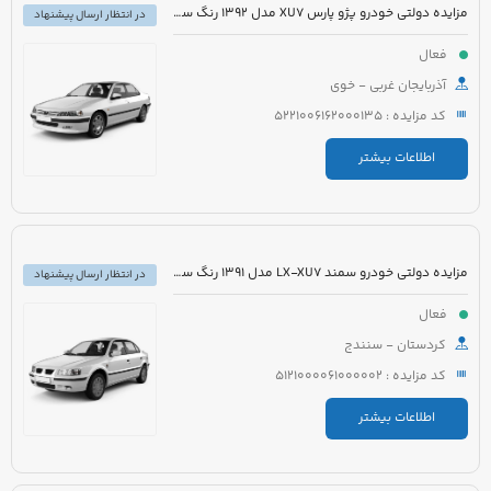
مزایده دولتی خودرو پژو پارس XU7 مدل 1392 رنگ سفید
در انتظار ارسال پیشنهاد
فعال
آذربایجان غربی - خوی
کد مزایده : 5221006162000135
اطلاعات بیشتر
مزایده دولتی خودرو سمند LX-XU7 مدل 1391 رنگ سفید
در انتظار ارسال پیشنهاد
فعال
کردستان - سنندج
کد مزایده : 5121000061000002
اطلاعات بیشتر