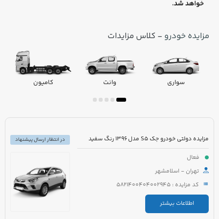
مزایده خودرو
- کلاس مزایدات
سواری
وانت
کامیون
مزایده دولتی خودرو جک S5 مدل 1396 رنگ سفید
در انتظار ارسال پیشنهاد
فعال
تهران - اسلامشهر
کد مزایده : 5821400404002945
اطلاعات بیشتر