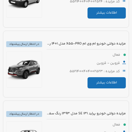
کد مزایده : 5521400404002524
اطلاعات بیشتر
مزایده دولتی خودرو ام وی ام X55-PRO مدل 1401 رنگ مشکی متالیک
در انتظار ارسال پیشنهاد
فعال
قزوین - قزوین
کد مزایده : 5521400404002523
اطلاعات بیشتر
مزایده دولتی خودرو پراید 131 SE مدل 1393 رنگ سفید روغنی
در انتظار ارسال پیشنهاد
فعال