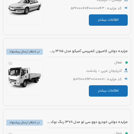
لرستان - خرم‌آباد
کد مزایده : 5220006740000043
اطلاعات بیشتر
مزایده دولتی کامیون کمپرسی آمیکو مدل 1385 رنگ سفید نارنجی
در انتظار ارسال پیشنهاد
فعال
آذربایجان غربی - پلدشت
کد مزایده : 5021008930000001
اطلاعات بیشتر
مزایده دولتی خودرو دوو سی لو مدل 1378 رنگ نوک مدادی
در انتظار ارسال پیشنهاد
فعال