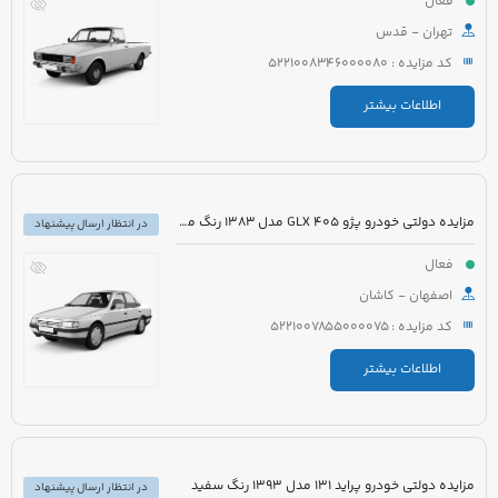
فعال
تهران - قدس
کد مزایده : 5221008346000080
اطلاعات بیشتر
مزایده دولتی خودرو پژو 405 GLX مدل 1383 رنگ مشکی متالیک
در انتظار ارسال پیشنهاد
فعال
اصفهان - کاشان
کد مزایده : 5221007855000075
اطلاعات بیشتر
مزایده دولتی خودرو پراید 131 مدل 1393 رنگ سفید
در انتظار ارسال پیشنهاد