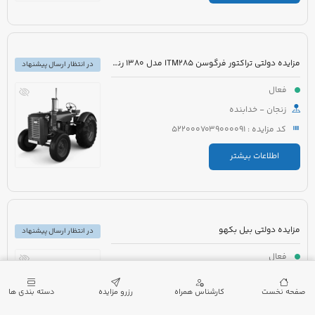
مزایده دولتی تراکتور فرگوسن ITM285 مدل 1380 رنگ قرمز به همراه ادوات کشاورزی
در انتظار ارسال پیشنهاد
فعال
زنجان - خدابنده
کد مزایده : 5220007039000091
اطلاعات بیشتر
مزایده دولتی بیل بکهو
در انتظار ارسال پیشنهاد
فعال
چهارمحال و بختیاری - خانمیرزا
صفحه نخست
کارشناس همراه
رزرو مزایده
دسته بندی ها
کد مزایده : 5021005480000001