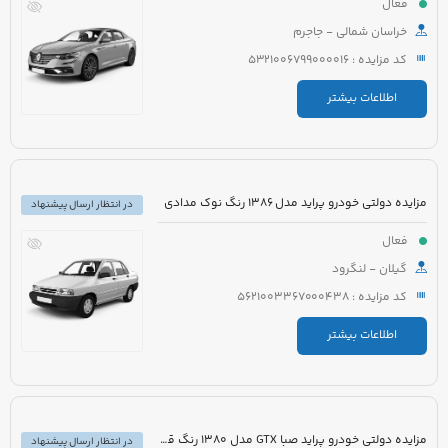
فعال
خراسان شمالی - جاجرم
کد مزایده : 5321006799000016
اطلاعات بیشتر
مزایده دولتی خودرو پراید مدل 1386 رنگ نوک مدادی
در انتظار ارسال پیشنهاد
فعال
گیلان - لنگرود
کد مزایده : 5621003367000438
اطلاعات بیشتر
مزایده دولتی خودرو پراید صبا GTX مدل 1380 رنگ قرمز
در انتظار ارسال پیشنهاد