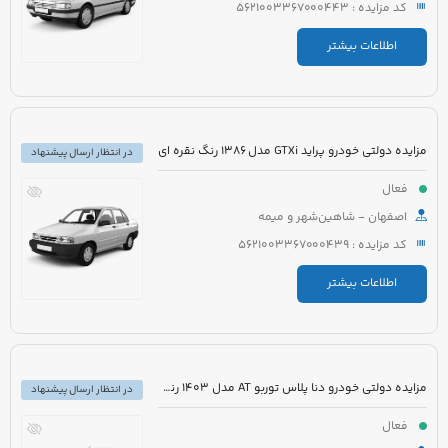
کد مزایده : 5621003367000443
اطلاعات بیشتر
مزایده دولتی خودرو پراید GTXi مدل 1386 رنگ نقره ای
در انتظار ارسال پیشنهاد
فعال
اصفهان - شاهین‌شهر و میمه
کد مزایده : 5621003367000439
اطلاعات بیشتر
مزایده دولتی خودرو دنا پلاس توربو AT مدل 1403 رنگ سفید روغنی
در انتظار ارسال پیشنهاد
فعال