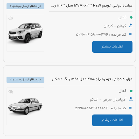
مزایده دولتی خودرو MVM-X33 NEW مدل 1393 رنگ سفید
در انتظار ارسال پیشنهاد
فعال
کرمان - کرمان
کد مزایده : 5221009159000374
اطلاعات بیشتر
مزایده دولتی خودرو پژو 405 مدل 1382 رنگ مشکی
در انتظار ارسال پیشنهاد
فعال
آذربایجان شرقی - اسکو
کد مزایده : 5221008539000064
اطلاعات بیشتر