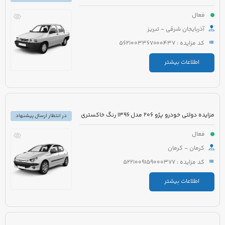
فعال
آذربایجان شرقی - تبریز
کد مزایده : 5621003367000437
اطلاعات بیشتر
مزایده دولتی خودرو پژو 206 مدل 1396 رنگ خاکستری
در انتظار ارسال پیشنهاد
فعال
کرمان - کرمان
کد مزایده : 5221009159000377
اطلاعات بیشتر