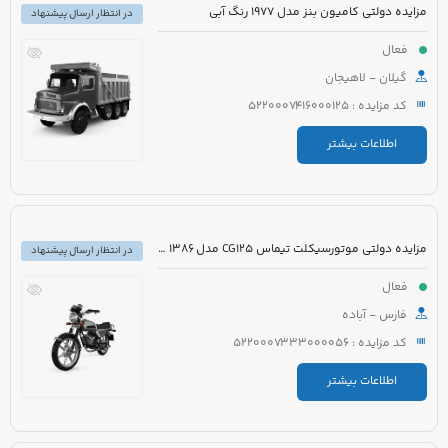
مزایده دولتی کامیون بنز مدل 1977 رنگ آبی
در انتظار ارسال پیشنهاد
فعال
گیلان - لاهیجان
کد مزایده : 5220007416000125
اطلاعات بیشتر
مزایده دولتی موتورسیکلت تیماس CG125 مدل 1386 رنگ قرمز
در انتظار ارسال پیشنهاد
فعال
فارس - آباده
کد مزایده : 5220007333000056
اطلاعات بیشتر