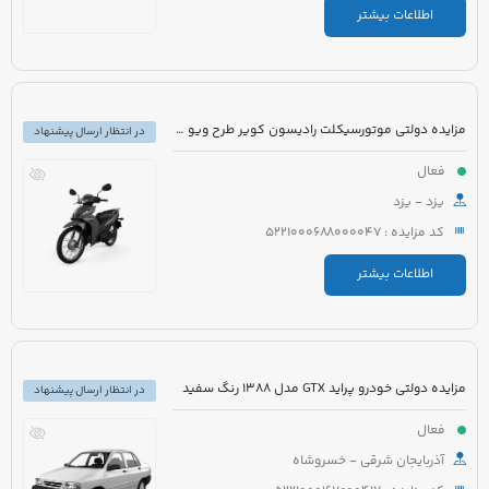
اطلاعات بیشتر
مزایده دولتی موتورسیکلت رادیسون کویر طرح ویو مدل 1395 رنگ سفید
در انتظار ارسال پیشنهاد
فعال
یزد - یزد
کد مزایده : 5221000688000047
اطلاعات بیشتر
مزایده دولتی خودرو پراید GTX مدل 1388 رنگ سفید
در انتظار ارسال پیشنهاد
فعال
آذربایجان شرقی - خسروشاه