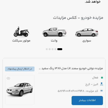
مزایده خودرو
- کلاس مزایدات
سواری
وانت
موتور سیکلت
مزایده دولتی خودرو سمند LX مدل 1386 رنگ سفید صدفی
در انتظار ارسال پیشنهاد
فعال
البرز - کرج
کد مزایده : 5821400404002948
اطلاعات بیشتر