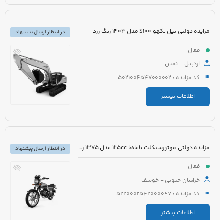
مزایده دولتی بیل بکهو S100 مدل 1404 رنگ زرد
در انتظار ارسال پیشنهاد
فعال
اردبیل - نمین
کد مزایده : 5021004547000002
اطلاعات بیشتر
مزایده دولتی موتورسیکلت یاماها 125cc مدل 1375 رنگ زرشکی
در انتظار ارسال پیشنهاد
فعال
خراسان جنوبی - خوسف
کد مزایده : 5220002542000047
اطلاعات بیشتر