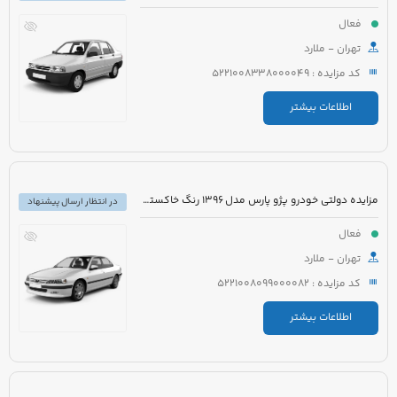
فعال
تهران - ملارد
کد مزایده : 5221008338000049
اطلاعات بیشتر
مزایده دولتی خودرو پژو پارس مدل 1396 رنگ خاکستری متالیک
در انتظار ارسال پیشنهاد
فعال
تهران - ملارد
کد مزایده : 5221008099000082
اطلاعات بیشتر