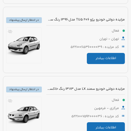
مزایده دولتی خودرو پژو 206 TU5 مدل 1396 رنگ سفید روغنی
در انتظار ارسال پیشنهاد
فعال
تهران - تهران
کد مزایده : 5221006536000039
اطلاعات بیشتر
مزایده دولتی خودرو سمند LX مدل 1383 رنگ خاکستری
در انتظار ارسال پیشنهاد
فعال
مرکزی - فرمهین
کد مزایده : 5221007592000036
اطلاعات بیشتر