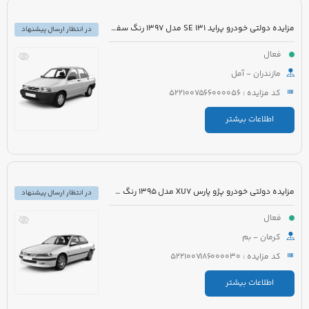
مزایده دولتی خودرو پراید 131 SE مدل 1397 رنگ سفید
در انتظار ارسال پیشنهاد
فعال
مازندران - آمل
کد مزایده : 5221007566000056
اطلاعات بیشتر
مزایده دولتی خودرو پژو پارس XU7 مدل 1395 رنگ سفید روغنی
در انتظار ارسال پیشنهاد
فعال
کرمان - بم
کد مزایده : 5221007186000030
اطلاعات بیشتر