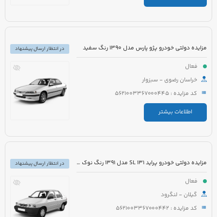
مزایده دولتی خودرو پژو پارس مدل 1390 رنگ سفید
در انتظار ارسال پیشنهاد
فعال
خراسان رضوی - سبزوار
کد مزایده : 5621003367000445
اطلاعات بیشتر
مزایده دولتی خودرو پراید 131 SL مدل 1391 رنگ نوک مدادی
در انتظار ارسال پیشنهاد
فعال
گیلان - لنگرود
کد مزایده : 5621003367000442