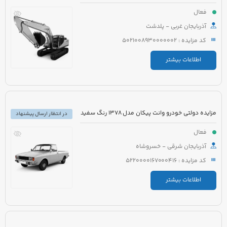
فعال
آذربایجان غربی - پلدشت
کد مزایده : 5021008930000002
اطلاعات بیشتر
مزایده دولتی خودرو وانت پیکان مدل 1378 رنگ سفید
در انتظار ارسال پیشنهاد
فعال
آذربایجان شرقی - خسروشاه
کد مزایده : 5220000167000416
اطلاعات بیشتر