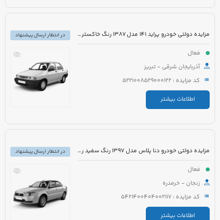
مزایده دولتی خودرو پراید 141 مدل 1387 رنگ خاکستری متالیک
در انتظار ارسال پیشنهاد
فعال
آذربایجان شرقی - تبریز
کد مزایده : 5221008529000122
اطلاعات بیشتر
مزایده دولتی خودرو دنا پلاس مدل 1397 رنگ سفید روغنی
در انتظار ارسال پیشنهاد
فعال
زنجان - خرمدره
کد مزایده : 5421400404002117
اطلاعات بیشتر