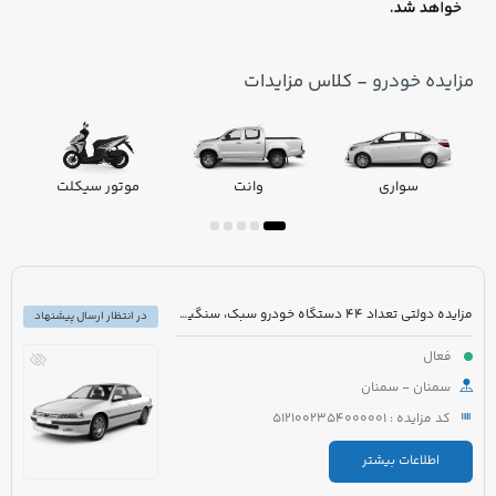
مزایده خودرو
- کلاس مزایدات
سواری
وانت
موتور سیکلت
مزایده دولتی تعداد 44 دستگاه خودرو سبک، سنگین و موتورسیکلت
در انتظار ارسال پیشنهاد
فعال
سمنان - سمنان
کد مزایده : 5121002354000001
اطلاعات بیشتر