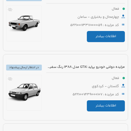
فعال
چهارمحال و بختیاری - سامان
کد مزایده : 5221007337000059
اطلاعات بیشتر
مزایده دولتی خودرو پراید GTXi مدل 1388 رنگ سفید روغنی
در انتظار ارسال پیشنهاد
فعال
گلستان - کردکوی
کد مزایده : 5221007239000107
اطلاعات بیشتر