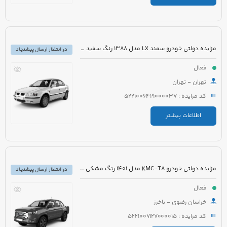
مزایده دولتی خودرو سمند LX مدل 1388 رنگ سفید روغنی
در انتظار ارسال پیشنهاد
فعال
تهران - تهران
کد مزایده : 5221006419000037
اطلاعات بیشتر
مزایده دولتی خودرو KMC-T8 مدل 1401 رنگ مشکی میکا متالیک
در انتظار ارسال پیشنهاد
فعال
خراسان رضوی - باخرز
کد مزایده : 5221007127000015