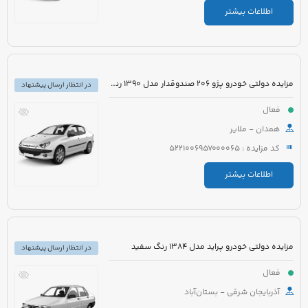
اطلاعات بیشتر
مزایده دولتی خودرو پژو 206 صندوقدار مدل 1390 رنگ سفید روغنی
در انتظار ارسال پیشنهاد
فعال
همدان - ملایر
کد مزایده : 5221006957000065
اطلاعات بیشتر
مزایده دولتی خودرو پراید مدل 1384 رنگ سفید
در انتظار ارسال پیشنهاد
فعال
آذربایجان شرقی - بستان‌آباد