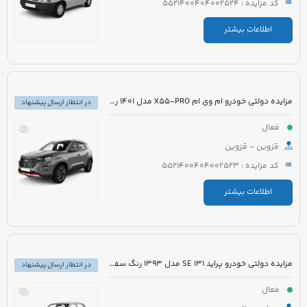
کد مزایده : 5521400404002524
اطلاعات بیشتر
مزایده دولتی خودرو ام وی ام X55-PRO مدل 1401 رنگ مشکی متالیک
در انتظار ارسال پیشنهاد
فعال
قزوین - قزوین
کد مزایده : 5521400404002523
اطلاعات بیشتر
مزایده دولتی خودرو پراید 131 SE مدل 1393 رنگ سفید روغنی
در انتظار ارسال پیشنهاد
فعال