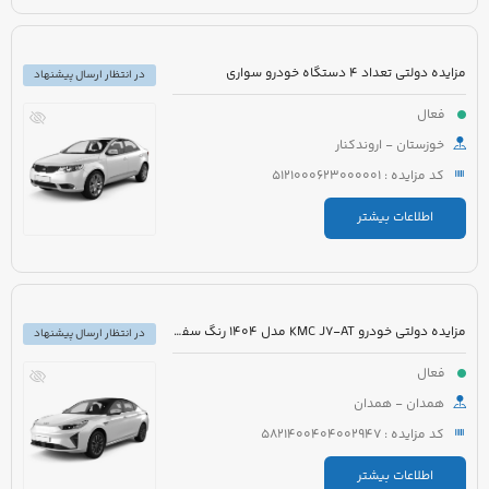
مزایده دولتی تعداد 4 دستگاه خودرو سواری
در انتظار ارسال پیشنهاد
فعال
خوزستان - اروندکنار
کد مزایده : 5121000623000001
اطلاعات بیشتر
مزایده دولتی خودرو KMC J7-AT مدل 1404 رنگ سفید
در انتظار ارسال پیشنهاد
فعال
همدان - همدان
کد مزایده : 5821400404002947
اطلاعات بیشتر