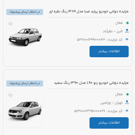
مزایده دولتی خودرو پراید صبا مدل 1389 رنگ نقره ای
در انتظار ارسال پیشنهاد
فعال
البرز - نظرآباد
کد مزایده : 5221001299000122
اطلاعات بیشتر
مزایده دولتی خودرو رنو L90 مدل 1390 رنگ سفید
در انتظار ارسال پیشنهاد
فعال
تهران - ورامین
کد مزایده : 5221002396000026
اطلاعات بیشتر