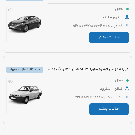
فعال
مرکزی - اراک
کد مزایده : 5221007478000035
اطلاعات بیشتر
مزایده دولتی خودرو سایپا 131 SL مدل 1391 رنگ نوک مدادی متالیک
در انتظار ارسال پیشنهاد
فعال
گیلان - لنگرود
کد مزایده : 5221007432000176
اطلاعات بیشتر