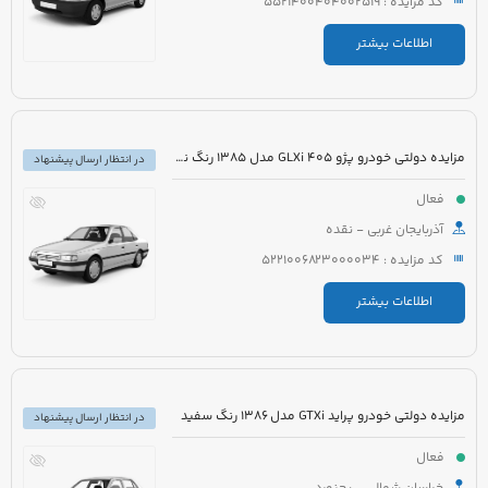
کد مزایده : 5521400404002519
اطلاعات بیشتر
مزایده دولتی خودرو پژو 405 GLXi مدل 1385 رنگ نقره ای
در انتظار ارسال پیشنهاد
فعال
آذربایجان غربی - نقده
کد مزایده : 5221006823000034
اطلاعات بیشتر
مزایده دولتی خودرو پراید GTXi مدل 1386 رنگ سفید
در انتظار ارسال پیشنهاد
فعال