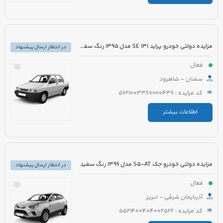
مزایده دولتی خودرو پراید 131 SE مدل 1395 رنگ سفید روغنی
در انتظار ارسال پیشنهاد
فعال
سمنان - شاهرود
کد مزایده : 5621003367000436
اطلاعات بیشتر
مزایده دولتی خودرو جک S5-AT مدل 1396 رنگ سفید
در انتظار ارسال پیشنهاد
فعال
آذربایجان شرقی - تبریز
کد مزایده : 5521400404002522