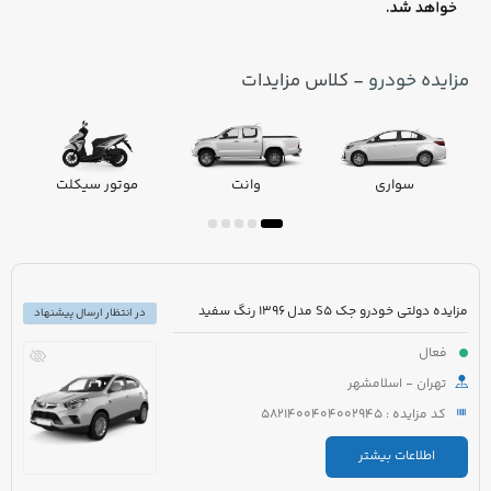
مزایده خودرو
- کلاس مزایدات
سواری
وانت
موتور سیکلت
مزایده دولتی خودرو جک S5 مدل 1396 رنگ سفید
در انتظار ارسال پیشنهاد
فعال
تهران - اسلامشهر
کد مزایده : 5821400404002945
اطلاعات بیشتر