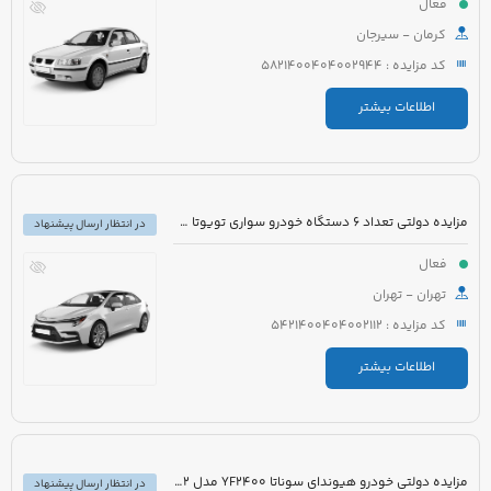
فعال
کرمان - سیرجان
کد مزایده : 5821400404002944
اطلاعات بیشتر
مزایده دولتی تعداد 6 دستگاه خودرو سواری تویوتا کرولا PIONEER هیبرید 1800cc مدل 2023
در انتظار ارسال پیشنهاد
فعال
تهران - تهران
کد مزایده : 5421400404002112
اطلاعات بیشتر
مزایده دولتی خودرو هیوندای سوناتا YF2400 مدل 2012 رنگ سفید متالیک
در انتظار ارسال پیشنهاد