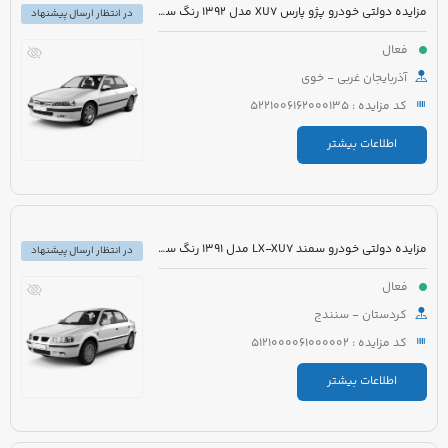
مزایده دولتی خودرو پژو پارس XU7 مدل 1392 رنگ سفید
در انتظار ارسال پیشنهاد
فعال
آذربایجان غربی - خوی
کد مزایده : 5221006162000135
اطلاعات بیشتر
مزایده دولتی خودرو سمند LX-XU7 مدل 1391 رنگ سفید
در انتظار ارسال پیشنهاد
فعال
کردستان - سنندج
کد مزایده : 5121000061000002
اطلاعات بیشتر