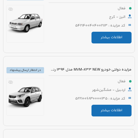
فعال
البرز - کرج
کد مزایده : 5421400404002113
اطلاعات بیشتر
مزایده دولتی خودرو MVM-X33 NEW مدل 1394 رنگ سفید
در انتظار ارسال پیشنهاد
فعال
اردبیل - مشگین‌شهر
کد مزایده : 5221006830000135
اطلاعات بیشتر