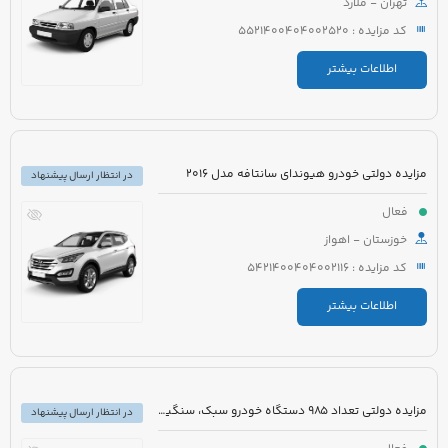
تهران - ملارد
کد مزایده : 5521400404002520
اطلاعات بیشتر
مزایده دولتی خودرو هیوندای سانتافه مدل 2016
در انتظار ارسال پیشنهاد
فعال
خوزستان - اهواز
کد مزایده : 5421400404002116
اطلاعات بیشتر
مزایده دولتی تعداد 985 دستگاه خودرو سبک، سنگین و موتورسیکلت
در انتظار ارسال پیشنهاد