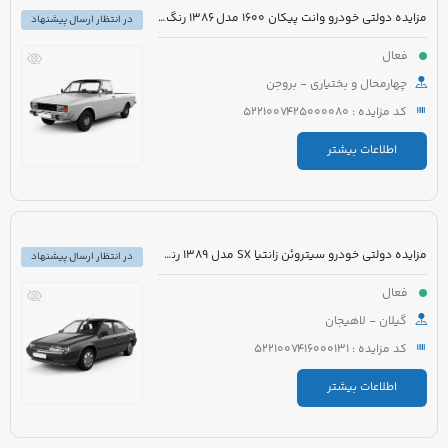
مزایده دولتی خودرو وانت پیکان 1600 مدل 1386 رنگ سفید روغنی
در انتظار ارسال پیشنهاد
فعال
چهارمحال و بختیاری - بروجن
کد مزایده : 5221007425000080
اطلاعات بیشتر
مزایده دولتی خودرو سیتروئن زانتیا SX مدل 1389 رنگ نقره ای
در انتظار ارسال پیشنهاد
فعال
گیلان - لاهیجان
کد مزایده : 5221007416000131
اطلاعات بیشتر