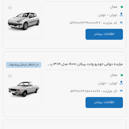
فعال
تهران - تهران
کد مزایده : 5221006329000047
اطلاعات بیشتر
مزایده دولتی خودرو وانت پیکان 1600i مدل 1389 رنگ سفید روغنی
در انتظار ارسال پیشنهاد
فعال
تهران - تهران
کد مزایده : 5221006285000060
اطلاعات بیشتر