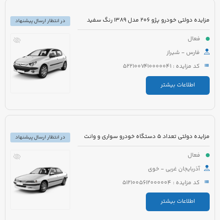
مزایده دولتی خودرو پژو 206 مدل 1389 رنگ سفید
در انتظار ارسال پیشنهاد
فعال
فارس - شیراز
کد مزایده : 5221007410000041
اطلاعات بیشتر
مزایده دولتی تعداد 5 دستگاه خودرو سواری و وانت
در انتظار ارسال پیشنهاد
فعال
آذربایجان غربی - خوی
کد مزایده : 5121005612000004
اطلاعات بیشتر