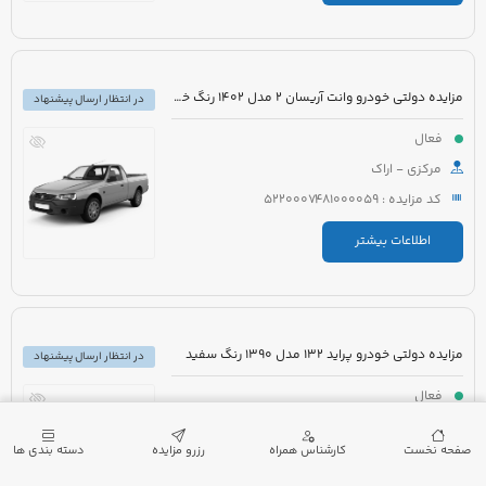
مزایده دولتی خودرو وانت آریسان 2 مدل 1402 رنگ خاکستری متالیک
در انتظار ارسال پیشنهاد
فعال
مرکزی - اراک
کد مزایده : 5220007481000059
اطلاعات بیشتر
مزایده دولتی خودرو پراید 132 مدل 1390 رنگ سفید
در انتظار ارسال پیشنهاد
فعال
گیلان - لنگرود
صفحه نخست
کارشناس همراه
رزرو مزایده
دسته بندی ها
کد مزایده : 5220007432000173