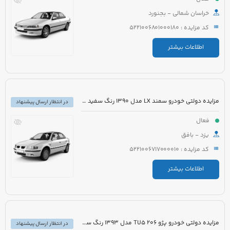
خراسان شمالی - بجنورد
کد مزایده : 5221006801000180
اطلاعات بیشتر
مزایده دولتی خودرو سمند LX مدل 1390 رنگ سفید روغنی
در انتظار ارسال پیشنهاد
فعال
یزد - بافق
کد مزایده : 5221006717000010
اطلاعات بیشتر
مزایده دولتی خودرو پژو 206 TU5 مدل 1393 رنگ سفید
در انتظار ارسال پیشنهاد