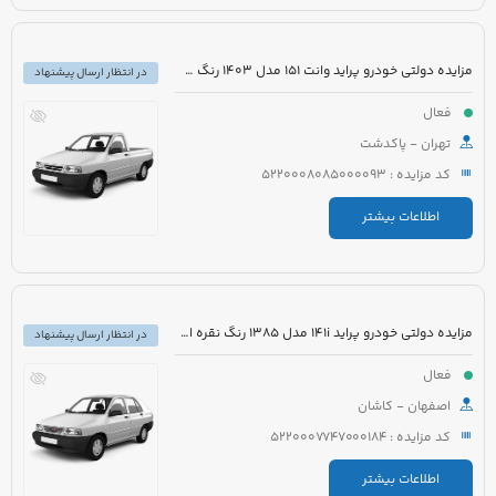
مزایده دولتی خودرو پراید وانت 151 مدل 1403 رنگ سفید صدفی
در انتظار ارسال پیشنهاد
فعال
تهران - پاکدشت
کد مزایده : 5220008085000093
اطلاعات بیشتر
مزایده دولتی خودرو پراید 141i مدل 1385 رنگ نقره ای متالیک
در انتظار ارسال پیشنهاد
فعال
اصفهان - کاشان
کد مزایده : 5220007747000184
اطلاعات بیشتر