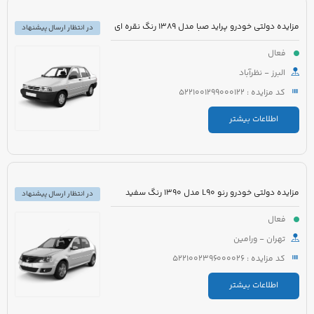
مزایده دولتی خودرو پراید صبا مدل 1389 رنگ نقره ای
در انتظار ارسال پیشنهاد
فعال
البرز - نظرآباد
کد مزایده : 5221001299000122
اطلاعات بیشتر
مزایده دولتی خودرو رنو L90 مدل 1390 رنگ سفید
در انتظار ارسال پیشنهاد
فعال
تهران - ورامین
کد مزایده : 5221002396000026
اطلاعات بیشتر