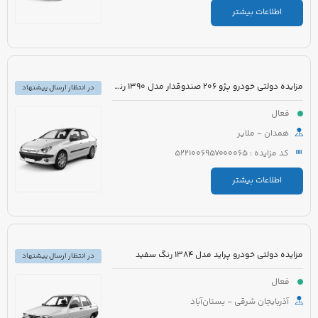
اطلاعات بیشتر
مزایده دولتی خودرو پژو 206 صندوقدار مدل 1390 رنگ سفید روغنی
در انتظار ارسال پیشنهاد
فعال
همدان - ملایر
کد مزایده : 5221006957000065
اطلاعات بیشتر
مزایده دولتی خودرو پراید مدل 1384 رنگ سفید
در انتظار ارسال پیشنهاد
فعال
آذربایجان شرقی - بستان‌آباد