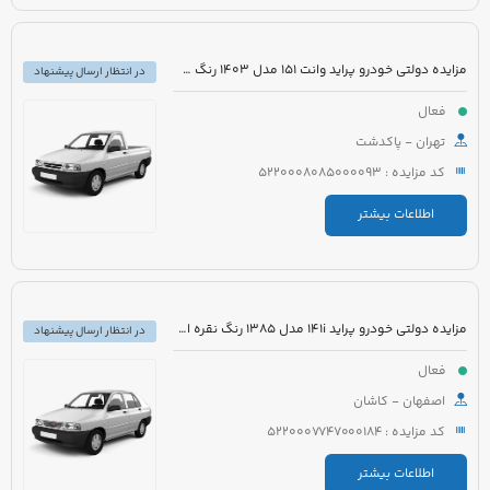
مزایده دولتی خودرو پراید وانت 151 مدل 1403 رنگ سفید صدفی
در انتظار ارسال پیشنهاد
فعال
تهران - پاکدشت
کد مزایده : 5220008085000093
اطلاعات بیشتر
مزایده دولتی خودرو پراید 141i مدل 1385 رنگ نقره ای متالیک
در انتظار ارسال پیشنهاد
فعال
اصفهان - کاشان
کد مزایده : 5220007747000184
اطلاعات بیشتر