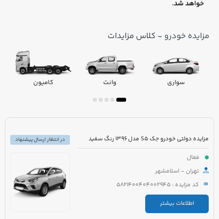
مزایده خودرو
- کلاس مزایدات
سواری
وانت
کامیون
مزایده دولتی خودرو جک S5 مدل 1396 رنگ سفید
در انتظار ارسال پیشنهاد
فعال
تهران - اسلامشهر
کد مزایده : 5821400404002945
اطلاعات بیشتر