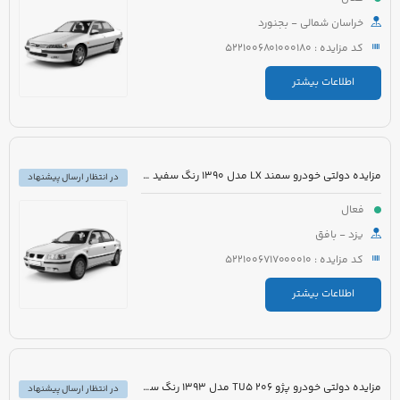
خراسان شمالی - بجنورد
کد مزایده : 5221006801000180
اطلاعات بیشتر
مزایده دولتی خودرو سمند LX مدل 1390 رنگ سفید روغنی
در انتظار ارسال پیشنهاد
فعال
یزد - بافق
کد مزایده : 5221006717000010
اطلاعات بیشتر
مزایده دولتی خودرو پژو 206 TU5 مدل 1393 رنگ سفید
در انتظار ارسال پیشنهاد