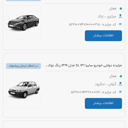
فعال
مرکزی - اراک
کد مزایده : 5221007478000035
اطلاعات بیشتر
مزایده دولتی خودرو سایپا 131 SL مدل 1391 رنگ نوک مدادی متالیک
در انتظار ارسال پیشنهاد
فعال
گیلان - لنگرود
کد مزایده : 5221007432000176
اطلاعات بیشتر