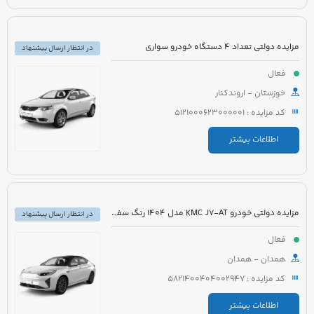
مزایده دولتی تعداد 4 دستگاه خودرو سواری
در انتظار ارسال پیشنهاد
فعال
خوزستان - اروندکنار
کد مزایده : 5121000623000001
اطلاعات بیشتر
مزایده دولتی خودرو KMC J7-AT مدل 1404 رنگ سفید
در انتظار ارسال پیشنهاد
فعال
همدان - همدان
کد مزایده : 5821400404002947
اطلاعات بیشتر