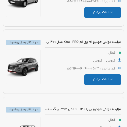
کد مزایده : 5521400404002524
اطلاعات بیشتر
مزایده دولتی خودرو ام وی ام X55-PRO مدل 1401 رنگ مشکی متالیک
در انتظار ارسال پیشنهاد
فعال
قزوین - قزوین
کد مزایده : 5521400404002523
اطلاعات بیشتر
مزایده دولتی خودرو پراید 131 SE مدل 1393 رنگ سفید روغنی
در انتظار ارسال پیشنهاد
فعال