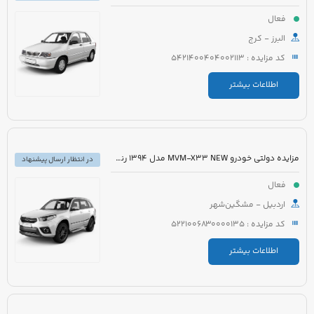
فعال
البرز - کرج
کد مزایده : 5421400404002113
اطلاعات بیشتر
مزایده دولتی خودرو MVM-X33 NEW مدل 1394 رنگ سفید
در انتظار ارسال پیشنهاد
فعال
اردبیل - مشگین‌شهر
کد مزایده : 5221006830000135
اطلاعات بیشتر