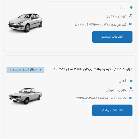
فعال
تهران - تهران
کد مزایده : 5221006329000047
اطلاعات بیشتر
مزایده دولتی خودرو وانت پیکان 1600i مدل 1389 رنگ سفید روغنی
در انتظار ارسال پیشنهاد
فعال
تهران - تهران
کد مزایده : 5221006285000060
اطلاعات بیشتر