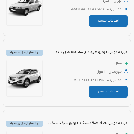
تهران - ملارد
کد مزایده : 5521400404002520
اطلاعات بیشتر
مزایده دولتی خودرو هیوندای سانتافه مدل 2016
در انتظار ارسال پیشنهاد
فعال
خوزستان - اهواز
کد مزایده : 5421400404002116
اطلاعات بیشتر
مزایده دولتی تعداد 985 دستگاه خودرو سبک، سنگین و موتورسیکلت
در انتظار ارسال پیشنهاد