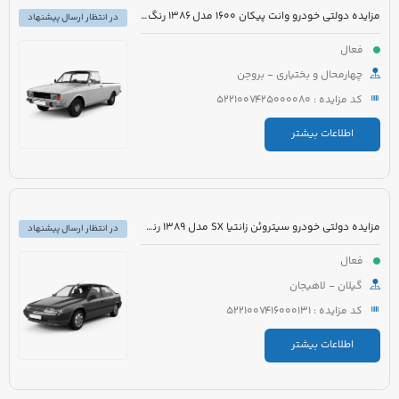
مزایده دولتی خودرو وانت پیکان 1600 مدل 1386 رنگ سفید روغنی
در انتظار ارسال پیشنهاد
فعال
چهارمحال و بختیاری - بروجن
کد مزایده : 5221007425000080
اطلاعات بیشتر
مزایده دولتی خودرو سیتروئن زانتیا SX مدل 1389 رنگ نقره ای
در انتظار ارسال پیشنهاد
فعال
گیلان - لاهیجان
کد مزایده : 5221007416000131
اطلاعات بیشتر