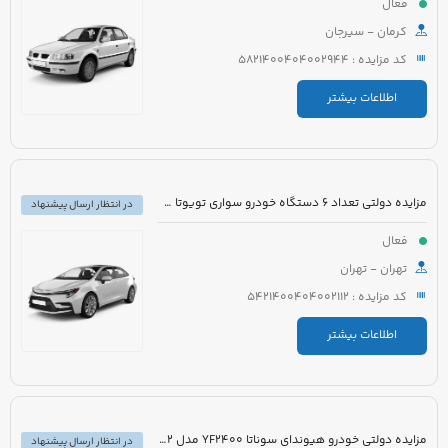
فعال
کرمان - سیرجان
کد مزایده : 5821400404002944
اطلاعات بیشتر
مزایده دولتی تعداد 6 دستگاه خودرو سواری تویوتا کرولا PIONEER هیبرید 1800cc مدل 2023
در انتظار ارسال پیشنهاد
فعال
تهران - تهران
کد مزایده : 5421400404002112
اطلاعات بیشتر
مزایده دولتی خودرو هیوندای سوناتا YF2400 مدل 2012 رنگ سفید متالیک
در انتظار ارسال پیشنهاد