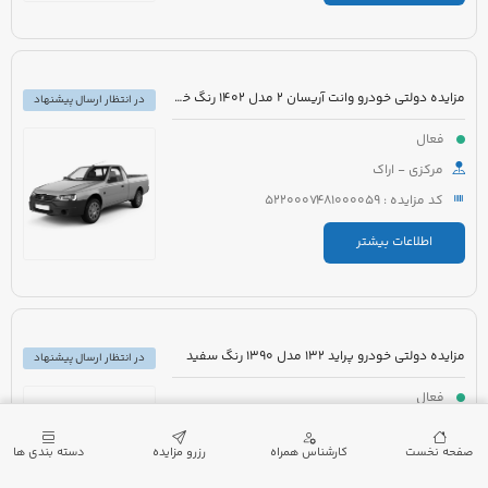
مزایده دولتی خودرو وانت آریسان 2 مدل 1402 رنگ خاکستری متالیک
در انتظار ارسال پیشنهاد
فعال
مرکزی - اراک
کد مزایده : 5220007481000059
اطلاعات بیشتر
مزایده دولتی خودرو پراید 132 مدل 1390 رنگ سفید
در انتظار ارسال پیشنهاد
فعال
گیلان - لنگرود
صفحه نخست
کارشناس همراه
رزرو مزایده
دسته بندی ها
کد مزایده : 5220007432000173