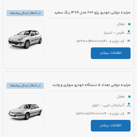
مزایده دولتی خودرو پژو 206 مدل 1389 رنگ سفید
در انتظار ارسال پیشنهاد
فعال
فارس - شیراز
کد مزایده : 5221007410000041
اطلاعات بیشتر
مزایده دولتی تعداد 5 دستگاه خودرو سواری و وانت
در انتظار ارسال پیشنهاد
فعال
آذربایجان غربی - خوی
کد مزایده : 5121005612000004
اطلاعات بیشتر