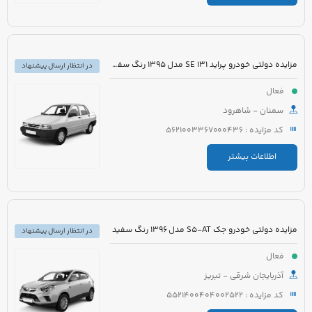
مزایده دولتی خودرو پراید 131 SE مدل 1395 رنگ سفید روغنی
در انتظار ارسال پیشنهاد
فعال
سمنان - شاهرود
کد مزایده : 5621003367000436
اطلاعات بیشتر
مزایده دولتی خودرو جک S5-AT مدل 1396 رنگ سفید
در انتظار ارسال پیشنهاد
فعال
آذربایجان شرقی - تبریز
کد مزایده : 5521400404002522