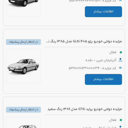
کد مزایده : 5521400404002519
اطلاعات بیشتر
مزایده دولتی خودرو پژو 405 GLXi مدل 1385 رنگ نقره ای
در انتظار ارسال پیشنهاد
فعال
آذربایجان غربی - نقده
کد مزایده : 5221006823000034
اطلاعات بیشتر
مزایده دولتی خودرو پراید GTXi مدل 1386 رنگ سفید
در انتظار ارسال پیشنهاد
فعال