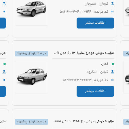
کرمان - سیرجان
کد مزایده : 5821400404002944
اطلاعات بیشتر
مزایده دولتی خودرو سایپا 131 SL مدل 1391 رنگ نوک مدادی متالیک
اد
در انتظار ارسال پیشنهاد
فعال
ف
گیلان - لنگرود
کد مزایده : 5221007432000176
اطلاعات بیشتر
مزایده دولتی خودرو بنز SL350 مدل 2008 رنگ مشکی روغنی
اد
در انتظار ارسال پیشنهاد