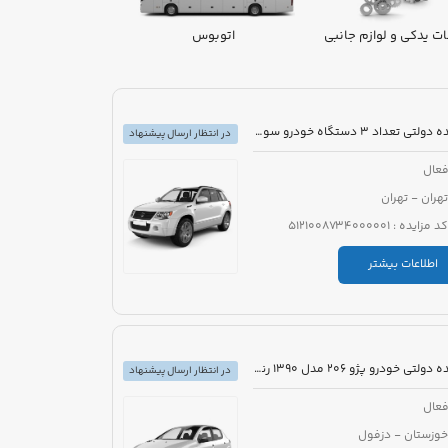
ت یدکی و لوازم جانبی
اتوبوس
ون
مزایده دولتی تعداد 3 دستگاه خودرو سواری
در انتظار ارسال پیشنهاد
عال
تهران - تهران
کد مزایده : 5121008734000001
اطلاعات بیشتر
مزایده دولتی خودرو پژو 206 مدل 1390 رنگ سفید
در انتظار ارسال پیشنهاد
عال
خوزستان - دزفول