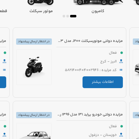
کامیون
موتور سیکلت
قطعا
مزایده دولتی موتورسیکلت J200 مدل 1403 رنگ بادمجانی
اد
در انتظار ارسال پیشنهاد
فعال
ف
البرز - کرج
کد مزایده : 5821400404002946
اطلاعات بیشتر
مزایده دولتی خودرو پراید 131 مدل 1396 رنگ سفید
اد
در انتظار ارسال پیشنهاد
فعال
ف
خوزستان - دزفول