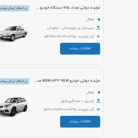
مزایده دولتی تعداد 985 دستگاه خودرو سبک، سنگین و موتورسیکلت
در انتظار ارسال پیشنه
فعال
سیستان و بلوچستان - زاهدان
کد مزایده : 5421400404002115
اطلاعات بیشتر
مزایده دولتی خودرو MVM-X33 NEW مدل 1394 رنگ سفید
در انتظار ارسال پیشنه
فعال
اردبیل - مشگین‌شهر
کد مزایده : 5221006830000135
اطلاعات بیشتر