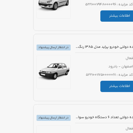
کد مزایده : 5221007948000096
اطلاعات بیشتر
مزایده دولتی خودرو پراید مدل 1385 رنگ نقره ای
در انتظار ارسال پیشنهاد
عال
اصفهان - بادرود
کد مزایده : 5221007750000061
اطلاعات بیشتر
مزایده دولتی تعداد 6 دستگاه خودرو سواری تویوتا کرولا PIONEER هیبرید 1800cc مدل 2023
در انتظار ارسال پیشنهاد
عال