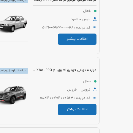
در انتظار ارسال پیشنه
فعال
فارس - لامرد
کد مزایده : 5221006977000048
اطلاعات بیشتر
مزایده دولتی خودرو ام وی ام X55-PRO مدل 1401 رنگ مشکی متالیک
در انتظار ارسال پیشنه
فعال
قزوین - قزوین
کد مزایده : 5521400404002523
اطلاعات بیشتر