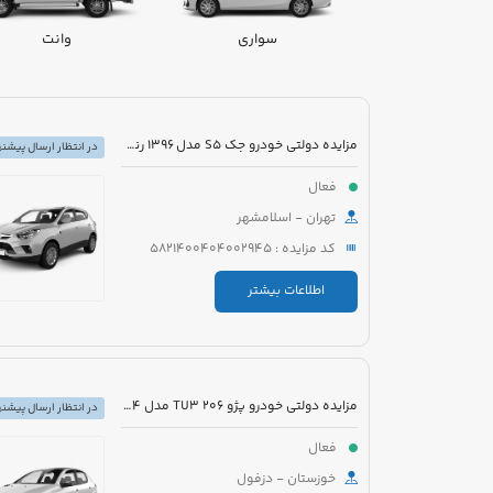
سواری
وانت
مزایده دولتی خودرو جک S5 مدل 1396 رنگ سفید
در انتظار ارسال پیشنه
فعال
تهران - اسلامشهر
کد مزایده : 5821400404002945
اطلاعات بیشتر
مزایده دولتی خودرو پژو 206 TU3 مدل 1394 رنگ سفید
در انتظار ارسال پیشنه
فعال
خوزستان - دزفول