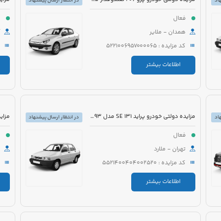
اد
در انتظار ارسال پیشنهاد
فعال
ف
همدان - ملایر
کد مزایده : 5221006957000065
اطلاعات بیشتر
مزایده دولتی خودرو پراید 131 SE مدل 1393 رنگ سفید روغنی
اد
در انتظار ارسال پیشنهاد
فعال
ف
تهران - ملارد
کد مزایده : 5521400404002520
اطلاعات بیشتر