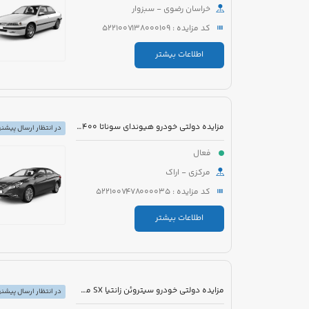
خراسان رضوی - سبزوار
کد مزایده : 5221007138000109
اطلاعات بیشتر
مزایده دولتی خودرو هیوندای سوناتا YF2400 مدل 2012 رنگ سفید متالیک
در انتظار ارسال پیشنه
فعال
مرکزی - اراک
کد مزایده : 5221007478000035
اطلاعات بیشتر
مزایده دولتی خودرو سیتروئن زانتیا SX مدل 1389 رنگ نقره ای
در انتظار ارسال پیشنه