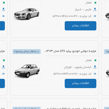
فعال
ف
فارس - شیراز
کد مزایده : 5221007410000046
اطلاعات بیشتر
مزایده دولتی خودرو پراید GTX مدل 1383 رنگ سفید
اد
در انتظار ارسال پیشنهاد
فعال
ف
خراسان رضوی - قوچان
کد مزایده : 5221007144000217
اطلاعات بیشتر
مزایده دولتی خودرو پژو 206 صندوقدار مدل 1390 رنگ سفید روغنی