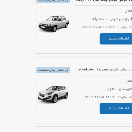
در انتظار ارسال پیشنهاد
عال
آذربایجان شرقی - بستان‌آباد
کد مزایده : 5521400404002524
اطلاعات بیشتر
مزایده دولتی خودرو هیوندای سانتافه مدل 2016
در انتظار ارسال پیشنهاد
عال
خوزستان - اهواز
کد مزایده : 5421400404002116
اطلاعات بیشتر