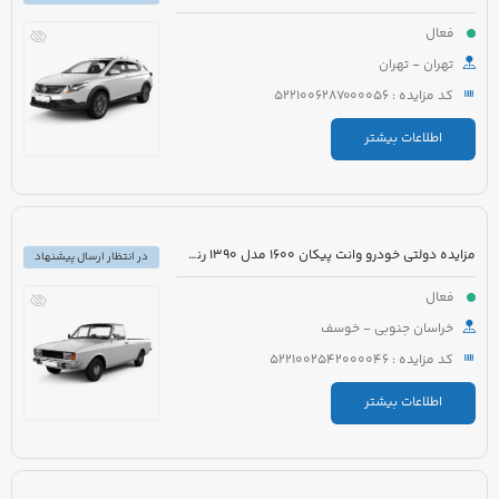
فعال
تهران - تهران
کد مزایده : 5221006287000056
اطلاعات بیشتر
مزایده دولتی خودرو وانت پیکان 1600 مدل 1390 رنگ سفید
در انتظار ارسال پیشنهاد
فعال
خراسان جنوبی - خوسف
کد مزایده : 5221002542000046
اطلاعات بیشتر