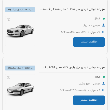
مزایده دولتی خودرو بنز SL350 مدل 2008 رنگ مشکی روغنی
در انتظار ارسال پیشنهاد
فعال
فارس - شیراز
کد مزایده : 5221007410000046
اطلاعات بیشتر
مزایده دولتی خودرو پژو پارس XU7 مدل 1394 رنگ سفید روغنی
در انتظار ارسال پیشنهاد
فعال
فارس - مرودشت
کد مزایده : 5221007335000109
اطلاعات بیشتر