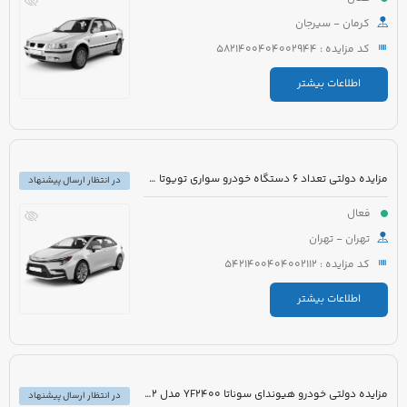
کرمان - سیرجان
کد مزایده : 5821400404002944
اطلاعات بیشتر
مزایده دولتی تعداد 6 دستگاه خودرو سواری تویوتا کرولا PIONEER هیبرید 1800cc مدل 2023
در انتظار ارسال پیشنهاد
فعال
تهران - تهران
کد مزایده : 5421400404002112
اطلاعات بیشتر
مزایده دولتی خودرو هیوندای سوناتا YF2400 مدل 2012 رنگ سفید متالیک
در انتظار ارسال پیشنهاد