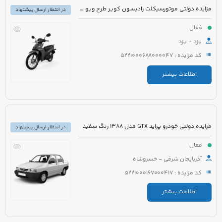
مزایده دولتی موتورسیکلت رادیسون کویر طرح ویو مدل 1395 رنگ سفید
در انتظار ارسال پیشنهاد
فعال
یزد - یزد
کد مزایده : 5221000688000047
اطلاعات بیشتر
مزایده دولتی خودرو پراید GTX مدل 1388 رنگ سفید
در انتظار ارسال پیشنهاد
فعال
آذربایجان شرقی - خسروشاه
کد مزایده : 5221000167000417
اطلاعات بیشتر