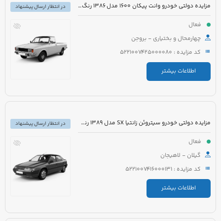
مزایده دولتی خودرو وانت پیکان 1600 مدل 1386 رنگ سفید روغنی
در انتظار ارسال پیشنهاد
فعال
چهارمحال و بختیاری - بروجن
کد مزایده : 5221007425000080
اطلاعات بیشتر
مزایده دولتی خودرو سیتروئن زانتیا SX مدل 1389 رنگ نقره ای
در انتظار ارسال پیشنهاد
فعال
گیلان - لاهیجان
کد مزایده : 5221007416000131
اطلاعات بیشتر