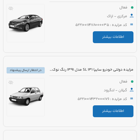
فعال
مرکزی - اراک
کد مزایده : 5221007478000035
اطلاعات بیشتر
مزایده دولتی خودرو سایپا 131 SL مدل 1391 رنگ نوک مدادی متالیک
در انتظار ارسال پیشنهاد
فعال
گیلان - لنگرود
کد مزایده : 5221007432000176
اطلاعات بیشتر