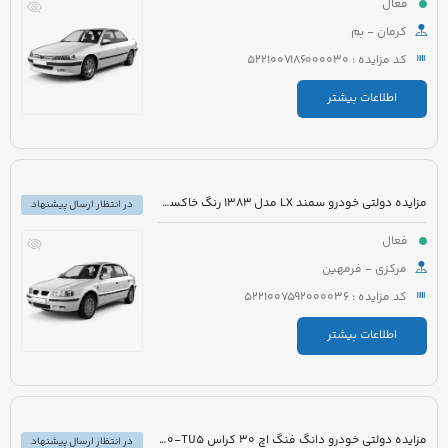
فعال
کرمان - بم
کد مزایده : 5221007186000030
اطلاعات بیشتر
مزایده دولتی خودرو سمند LX مدل 1383 رنگ خاکستری
در انتظار ارسال پیشنهاد
فعال
مرکزی - فرمهین
کد مزایده : 5221007592000036
اطلاعات بیشتر
مزایده دولتی خودرو دانگ فنگ اچ 30 کراس H30-TU5 مدل 1396 رنگ سفید
در انتظار ارسال پیشنهاد