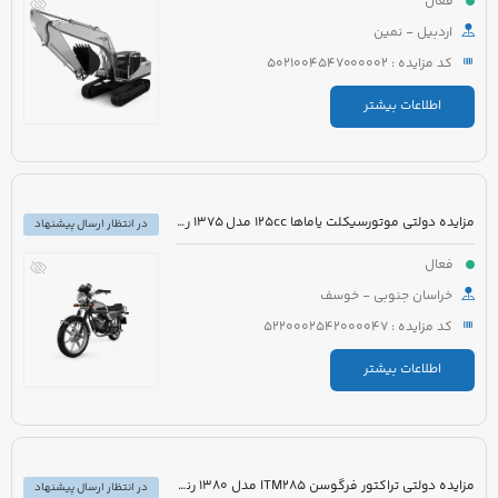
فعال
اردبیل - نمین
کد مزایده : 5021004547000002
اطلاعات بیشتر
مزایده دولتی موتورسیکلت یاماها 125cc مدل 1375 رنگ زرشکی
در انتظار ارسال پیشنهاد
فعال
خراسان جنوبی - خوسف
کد مزایده : 5220002542000047
اطلاعات بیشتر
مزایده دولتی تراکتور فرگوسن ITM285 مدل 1380 رنگ قرمز به همراه ادوات کشاورزی
در انتظار ارسال پیشنهاد