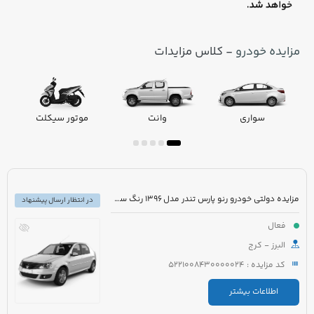
مزایده خودرو
- کلاس مزایدات
سواری
وانت
موتور سیکلت
مزایده دولتی خودرو رنو پارس تندر مدل 1396 رنگ سفید
در انتظار ارسال پیشنهاد
فعال
البرز - کرج
کد مزایده : 5221008430000024
اطلاعات بیشتر