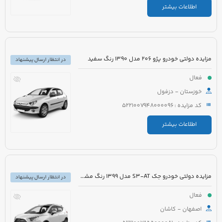
اطلاعات بیشتر
مزایده دولتی خودرو پژو 206 مدل 1390 رنگ سفید
در انتظار ارسال پیشنهاد
فعال
خوزستان - دزفول
کد مزایده : 5221007948000096
اطلاعات بیشتر
مزایده دولتی خودرو جک S3-AT مدل 1399 رنگ مشکی
در انتظار ارسال پیشنهاد
فعال
اصفهان - کاشان