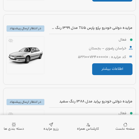
مزایده دولتی خودرو پژو پارس TU5 مدل 1399 رنگ سفید
در انتظار ارسال پیشنهاد
فعال
خراسان رضوی - بجستان
کد مزایده : 5221007124000010
اطلاعات بیشتر
مزایده دولتی خودرو پراید مدل 1388 رنگ سفید
در انتظار ارسال پیشنهاد
فعال
فارس - لامرد
صفحه نخست
کارشناس همراه
رزرو مزایده
دسته بندی ها
کد مزایده : 5221006977000048