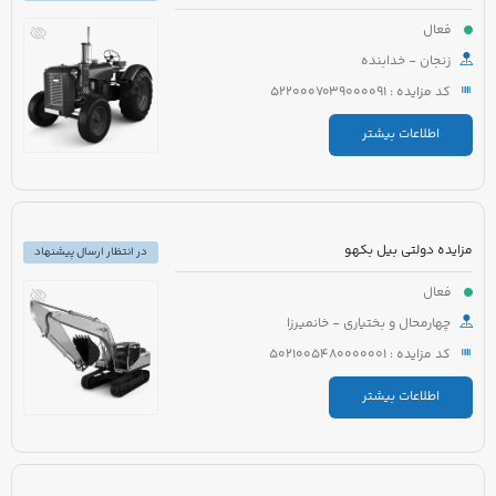
فعال
زنجان - خدابنده
کد مزایده : 5220007039000091
اطلاعات بیشتر
مزایده دولتی بیل بکهو
در انتظار ارسال پیشنهاد
فعال
چهارمحال و بختیاری - خانمیرزا
کد مزایده : 5021005480000001
اطلاعات بیشتر