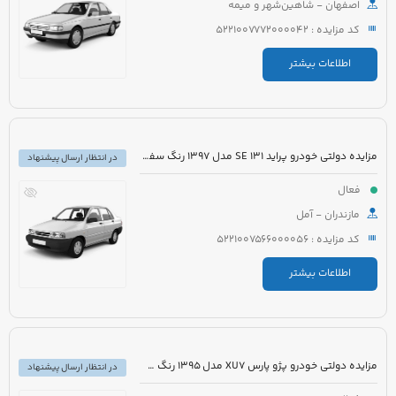
اصفهان - شاهین‌شهر و میمه
کد مزایده : 5221007772000042
اطلاعات بیشتر
مزایده دولتی خودرو پراید 131 SE مدل 1397 رنگ سفید
در انتظار ارسال پیشنهاد
فعال
مازندران - آمل
کد مزایده : 5221007566000056
اطلاعات بیشتر
مزایده دولتی خودرو پژو پارس XU7 مدل 1395 رنگ سفید روغنی
در انتظار ارسال پیشنهاد