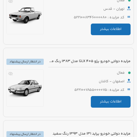
فعال
تهران - قدس
کد مزایده : 5221008346000080
اطلاعات بیشتر
مزایده دولتی خودرو پژو 405 GLX مدل 1383 رنگ مشکی متالیک
در انتظار ارسال پیشنهاد
فعال
اصفهان - کاشان
کد مزایده : 5221007855000075
اطلاعات بیشتر
مزایده دولتی خودرو پراید 131 مدل 1393 رنگ سفید
در انتظار ارسال پیشنهاد