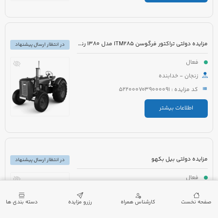
مزایده دولتی تراکتور فرگوسن ITM285 مدل 1380 رنگ قرمز به همراه ادوات کشاورزی
در انتظار ارسال پیشنهاد
فعال
زنجان - خدابنده
کد مزایده : 5220007039000091
اطلاعات بیشتر
مزایده دولتی بیل بکهو
در انتظار ارسال پیشنهاد
فعال
چهارمحال و بختیاری - خانمیرزا
صفحه نخست
کارشناس همراه
رزرو مزایده
دسته بندی ها
کد مزایده : 5021005480000001