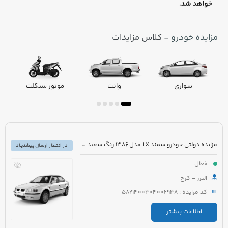
مزایده خودرو
- کلاس مزایدات
سواری
وانت
موتور سیکلت
مزایده دولتی خودرو سمند LX مدل 1386 رنگ سفید صدفی
در انتظار ارسال پیشنهاد
فعال
البرز - کرج
کد مزایده : 5821400404002948
اطلاعات بیشتر