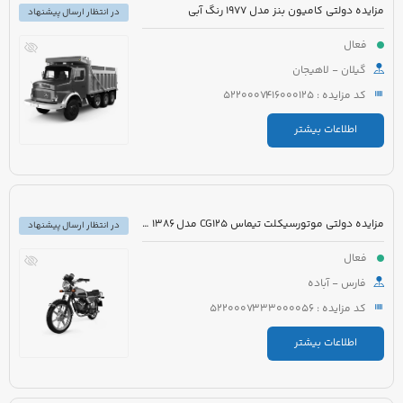
مزایده دولتی کامیون بنز مدل 1977 رنگ آبی
در انتظار ارسال پیشنهاد
فعال
گیلان - لاهیجان
کد مزایده : 5220007416000125
اطلاعات بیشتر
مزایده دولتی موتورسیکلت تیماس CG125 مدل 1386 رنگ قرمز
در انتظار ارسال پیشنهاد
فعال
فارس - آباده
کد مزایده : 5220007333000056
اطلاعات بیشتر