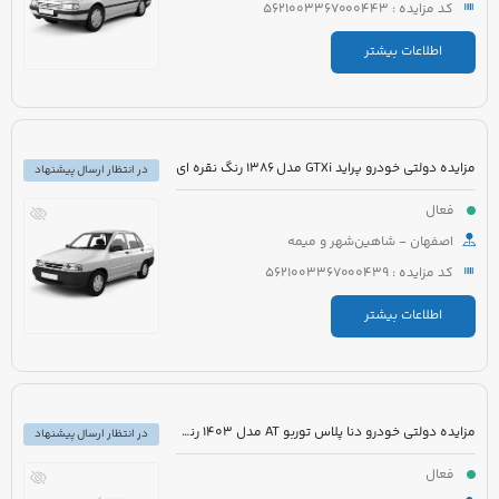
کد مزایده : 5621003367000443
اطلاعات بیشتر
مزایده دولتی خودرو پراید GTXi مدل 1386 رنگ نقره ای
در انتظار ارسال پیشنهاد
فعال
اصفهان - شاهین‌شهر و میمه
کد مزایده : 5621003367000439
اطلاعات بیشتر
مزایده دولتی خودرو دنا پلاس توربو AT مدل 1403 رنگ سفید روغنی
در انتظار ارسال پیشنهاد
فعال