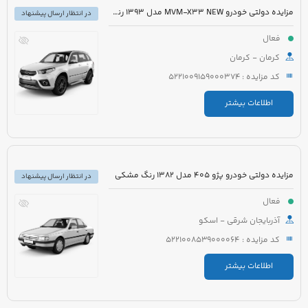
مزایده دولتی خودرو MVM-X33 NEW مدل 1393 رنگ سفید
در انتظار ارسال پیشنهاد
فعال
کرمان - کرمان
کد مزایده : 5221009159000374
اطلاعات بیشتر
مزایده دولتی خودرو پژو 405 مدل 1382 رنگ مشکی
در انتظار ارسال پیشنهاد
فعال
آذربایجان شرقی - اسکو
کد مزایده : 5221008539000064
اطلاعات بیشتر