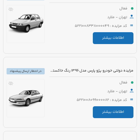
فعال
تهران - ملارد
کد مزایده : 5221008338000049
اطلاعات بیشتر
مزایده دولتی خودرو پژو پارس مدل 1396 رنگ خاکستری متالیک
در انتظار ارسال پیشنهاد
فعال
تهران - ملارد
کد مزایده : 5221008099000082
اطلاعات بیشتر