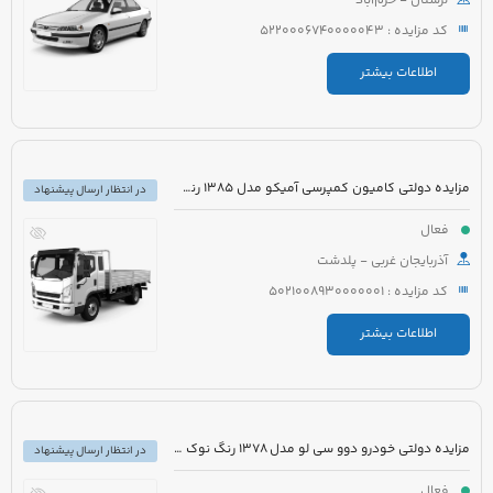
لرستان - خرم‌آباد
کد مزایده : 5220006740000043
اطلاعات بیشتر
مزایده دولتی کامیون کمپرسی آمیکو مدل 1385 رنگ سفید نارنجی
در انتظار ارسال پیشنهاد
فعال
آذربایجان غربی - پلدشت
کد مزایده : 5021008930000001
اطلاعات بیشتر
مزایده دولتی خودرو دوو سی لو مدل 1378 رنگ نوک مدادی
در انتظار ارسال پیشنهاد
فعال