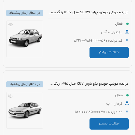
مزایده دولتی خودرو پراید 131 SE مدل 1397 رنگ سفید
در انتظار ارسال پیشنهاد
فعال
مازندران - آمل
کد مزایده : 5221007566000056
اطلاعات بیشتر
مزایده دولتی خودرو پژو پارس XU7 مدل 1395 رنگ سفید روغنی
در انتظار ارسال پیشنهاد
فعال
کرمان - بم
کد مزایده : 5221007186000030
اطلاعات بیشتر