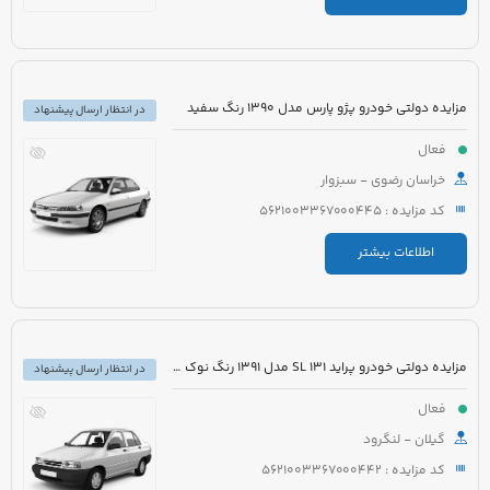
مزایده دولتی خودرو پژو پارس مدل 1390 رنگ سفید
در انتظار ارسال پیشنهاد
فعال
خراسان رضوی - سبزوار
کد مزایده : 5621003367000445
اطلاعات بیشتر
مزایده دولتی خودرو پراید 131 SL مدل 1391 رنگ نوک مدادی
در انتظار ارسال پیشنهاد
فعال
گیلان - لنگرود
کد مزایده : 5621003367000442