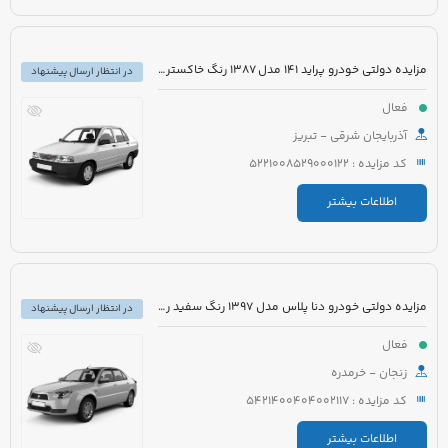
مزایده دولتی خودرو پراید 141 مدل 1387 رنگ خاکستری متالیک
در انتظار ارسال پیشنهاد
فعال
آذربایجان شرقی - تبریز
کد مزایده : 5221008529000122
اطلاعات بیشتر
مزایده دولتی خودرو دنا پلاس مدل 1397 رنگ سفید روغنی
در انتظار ارسال پیشنهاد
فعال
زنجان - خرمدره
کد مزایده : 5421400404002117
اطلاعات بیشتر