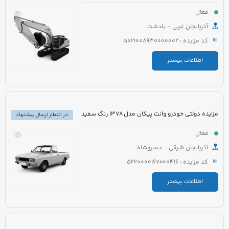
فعال
آذربایجان غربی - پلدشت
کد مزایده : 5021008930000002
اطلاعات بیشتر
مزایده دولتی خودرو وانت پیکان مدل 1378 رنگ سفید
در انتظار ارسال پیشنهاد
فعال
آذربایجان شرقی - خسروشاه
کد مزایده : 5220000167000416
اطلاعات بیشتر