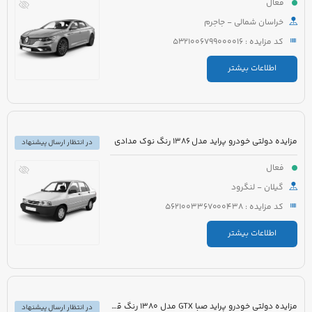
فعال
خراسان شمالی - جاجرم
کد مزایده : 5321006799000016
اطلاعات بیشتر
مزایده دولتی خودرو پراید مدل 1386 رنگ نوک مدادی
در انتظار ارسال پیشنهاد
فعال
گیلان - لنگرود
کد مزایده : 5621003367000438
اطلاعات بیشتر
مزایده دولتی خودرو پراید صبا GTX مدل 1380 رنگ قرمز
در انتظار ارسال پیشنهاد