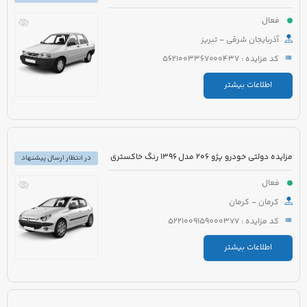
فعال
آذربایجان شرقی - تبریز
کد مزایده : 5621003367000437
اطلاعات بیشتر
مزایده دولتی خودرو پژو 206 مدل 1396 رنگ خاکستری
در انتظار ارسال پیشنهاد
فعال
کرمان - کرمان
کد مزایده : 5221009159000377
اطلاعات بیشتر