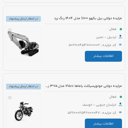
مزایده دولتی بیل بکهو S100 مدل 1404 رنگ زرد
در انتظار ارسال پیشنهاد
فعال
اردبیل - نمین
کد مزایده : 5021004547000002
اطلاعات بیشتر
مزایده دولتی موتورسیکلت یاماها 125cc مدل 1375 رنگ زرشکی
در انتظار ارسال پیشنهاد
فعال
خراسان جنوبی - خوسف
کد مزایده : 5220002542000047
اطلاعات بیشتر