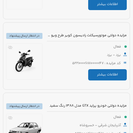
اطلاعات بیشتر
مزایده دولتی موتورسیکلت رادیسون کویر طرح ویو مدل 1395 رنگ سفید
در انتظار ارسال پیشنهاد
فعال
یزد - یزد
کد مزایده : 5221000688000047
اطلاعات بیشتر
مزایده دولتی خودرو پراید GTX مدل 1388 رنگ سفید
در انتظار ارسال پیشنهاد
فعال
آذربایجان شرقی - خسروشاه