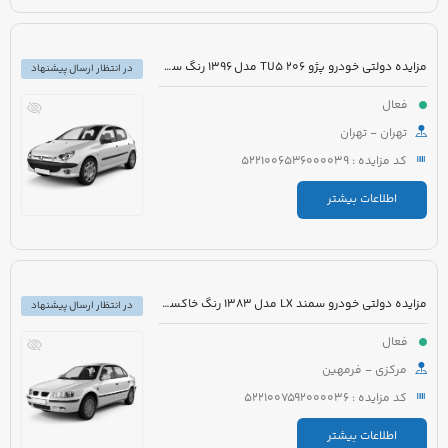
مزایده دولتی خودرو پژو 206 TU5 مدل 1396 رنگ سفید روغنی
در انتظار ارسال پیشنهاد
فعال
تهران - تهران
کد مزایده : 5221006536000039
اطلاعات بیشتر
مزایده دولتی خودرو سمند LX مدل 1383 رنگ خاکستری
در انتظار ارسال پیشنهاد
فعال
مرکزی - فرمهین
کد مزایده : 5221007592000036
اطلاعات بیشتر