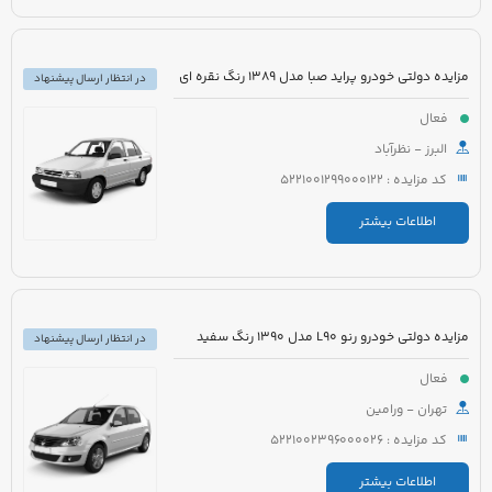
مزایده دولتی خودرو پراید صبا مدل 1389 رنگ نقره ای
در انتظار ارسال پیشنهاد
فعال
البرز - نظرآباد
کد مزایده : 5221001299000122
اطلاعات بیشتر
مزایده دولتی خودرو رنو L90 مدل 1390 رنگ سفید
در انتظار ارسال پیشنهاد
فعال
تهران - ورامین
کد مزایده : 5221002396000026
اطلاعات بیشتر