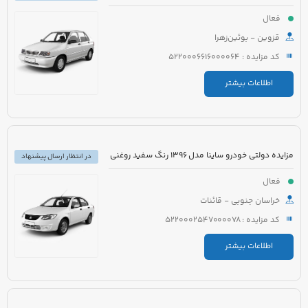
فعال
قزوین - بوئین‌زهرا
کد مزایده : 5220006616000064
اطلاعات بیشتر
مزایده دولتی خودرو ساینا مدل 1396 رنگ سفید روغنی
در انتظار ارسال پیشنهاد
فعال
خراسان جنوبی - قائنات
کد مزایده : 5220002547000078
اطلاعات بیشتر