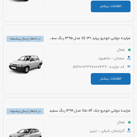
اطلاعات بیشتر
مزایده دولتی خودرو پراید 131 SE مدل 1395 رنگ سفید روغنی
در انتظار ارسال پیشنهاد
فعال
سمنان - شاهرود
کد مزایده : 5621003367000436
اطلاعات بیشتر
مزایده دولتی خودرو جک S5-AT مدل 1396 رنگ سفید
در انتظار ارسال پیشنهاد
فعال
آذربایجان شرقی - تبریز