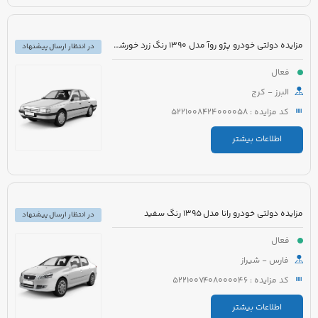
مزایده دولتی خودرو پژو روآ مدل 1390 رنگ زرد خورشیدی با نوار مشکی
در انتظار ارسال پیشنهاد
فعال
البرز - کرج
کد مزایده : 5221008424000058
اطلاعات بیشتر
مزایده دولتی خودرو رانا مدل 1395 رنگ سفید
در انتظار ارسال پیشنهاد
فعال
فارس - شیراز
کد مزایده : 5221007408000046
اطلاعات بیشتر