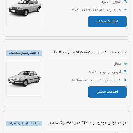
فارس - لامرد
کد مزایده : 5521400404002519
اطلاعات بیشتر
مزایده دولتی خودرو پژو 405 GLXi مدل 1385 رنگ نقره ای
در انتظار ارسال پیشنهاد
فعال
آذربایجان غربی - نقده
کد مزایده : 5221006823000034
اطلاعات بیشتر
مزایده دولتی خودرو پراید GTXi مدل 1386 رنگ سفید
در انتظار ارسال پیشنهاد