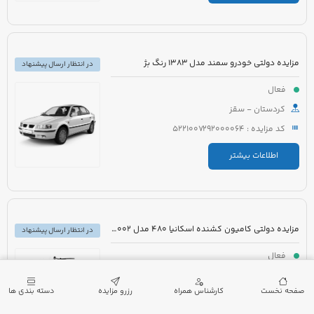
مزایده دولتی خودرو سمند مدل 1383 رنگ بژ
در انتظار ارسال پیشنهاد
فعال
کردستان - سقز
کد مزایده : 5221007292000064
اطلاعات بیشتر
مزایده دولتی کامیون کشنده اسکانیا 480 مدل 2002 رنگ قرمز
در انتظار ارسال پیشنهاد
فعال
خراسان رضوی - سرخس
صفحه نخست
کارشناس همراه
رزرو مزایده
دسته بندی ها
کد مزایده : 5221007155000004