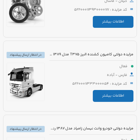
گیلان - ماسال
کد مزایده : 5220007393000077
اطلاعات بیشتر
مزایده دولتی کامیون کشنده البرز T375 مدل 1389 رنگ سفید
در انتظار ارسال پیشنهاد
فعال
فارس - آباده
کد مزایده : 5220007333000054
اطلاعات بیشتر
مزایده دولتی خودرو وانت نیسان زامیاد مدل 1387 رنگ آبی
در انتظار ارسال پیشنهاد