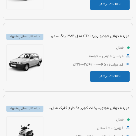
اطلاعات بیشتر
مزایده دولتی خودرو پراید GTXi مدل 1384 رنگ سفید
در انتظار ارسال پیشنهاد
فعال
خراسان جنوبی - خوسف
کد مزایده : 5221002542000045
اطلاعات بیشتر
مزایده دولتی موتورسیکلت کویر S2 طرح کلیک مدل 1401 رنگ مشکی
در انتظار ارسال پیشنهاد
فعال
قزوین - تاکستان