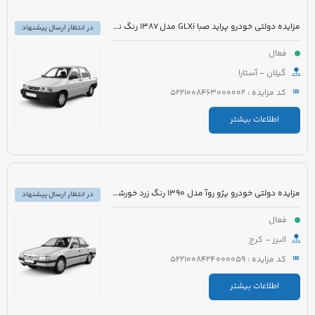
مزایده دولتی خودرو پراید صبا GLXi مدل 1387 رنگ نوک مدادی متالیک
در انتظار ارسال پیشنهاد
فعال
گیلان - آستارا
کد مزایده : 5221008463000002
اطلاعات بیشتر
مزایده دولتی خودرو پژو روآ مدل 1390 رنگ زرد خورشیدی با نوار مشکی
در انتظار ارسال پیشنهاد
فعال
البرز - کرج
کد مزایده : 5221008424000059
اطلاعات بیشتر