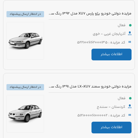
مزایده دولتی خودرو پژو پارس XU7 مدل 1392 رنگ سفید
در انتظار ارسال پیشنهاد
فعال
آذربایجان غربی - خوی
کد مزایده : 5221006162000135
اطلاعات بیشتر
مزایده دولتی خودرو سمند LX-XU7 مدل 1391 رنگ سفید
در انتظار ارسال پیشنهاد
فعال
کردستان - سنندج
کد مزایده : 5121000061000002
اطلاعات بیشتر