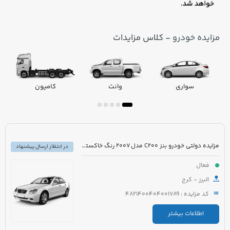
مزایده خودرو
- کلاس مزایدات
سواری
وانت
کامیون
مزایده دولتی خودرو بنز C200 مدل 2007 رنگ خاکستری
در انتظار ارسال پیشنهاد
فعال
البرز - کرج
کد مزایده : 4821400404001789
اطلاعات بیشتر