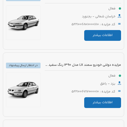
فعال
خراسان شمالی - بجنورد
کد مزایده : 5221006801000180
اطلاعات بیشتر
مزایده دولتی خودرو سمند LX مدل 1390 رنگ سفید روغنی
در انتظار ارسال پیشنهاد
فعال
یزد - بافق
کد مزایده : 5221006717000010
اطلاعات بیشتر