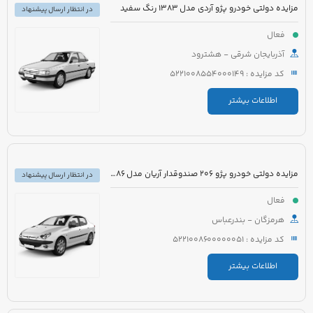
مزایده دولتی خودرو پژو آردی مدل 1383 رنگ سفید
در انتظار ارسال پیشنهاد
فعال
آذربایجان شرقی - هشترود
کد مزایده : 5221008554000149
اطلاعات بیشتر
مزایده دولتی خودرو پژو 206 صندوقدار آریان مدل 1386 رنگ خاکستری
در انتظار ارسال پیشنهاد
فعال
هرمزگان - بندرعباس
کد مزایده : 5221008600000051
اطلاعات بیشتر