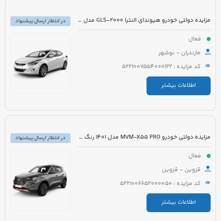
مزایده دولتی خودرو هیوندای النترا GLS-2000 مدل 2017 رنگ سفید
در انتظار ارسال پیشنهاد
فعال
مازندران - نوشهر
کد مزایده : 5221007554000122
اطلاعات بیشتر
مزایده دولتی خودرو MVM-X55 PRO مدل 1401 رنگ مشکی
در انتظار ارسال پیشنهاد
فعال
قزوین - قزوین
کد مزایده : 5221006652000050
اطلاعات بیشتر