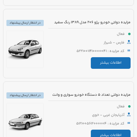
مزایده دولتی خودرو پژو 206 مدل 1389 رنگ سفید
در انتظار ارسال پیشنهاد
فعال
فارس - شیراز
کد مزایده : 5221007410000041
اطلاعات بیشتر
مزایده دولتی تعداد 5 دستگاه خودرو سواری و وانت
در انتظار ارسال پیشنهاد
فعال
آذربایجان غربی - خوی
کد مزایده : 5121005612000004
اطلاعات بیشتر