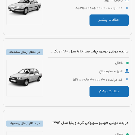
زنجان - ابهر
کد مزایده : 5421400404002111
اطلاعات بیشتر
مزایده دولتی خودرو پراید صبا GTX مدل 1380 رنگ سفید
در انتظار ارسال پیشنهاد
فعال
البرز - ساوجبلاغ
کد مزایده : 5221008923000040
اطلاعات بیشتر
مزایده دولتی خودرو سوزوکی گرند ویتارا مدل 1394
در انتظار ارسال پیشنهاد
فعال