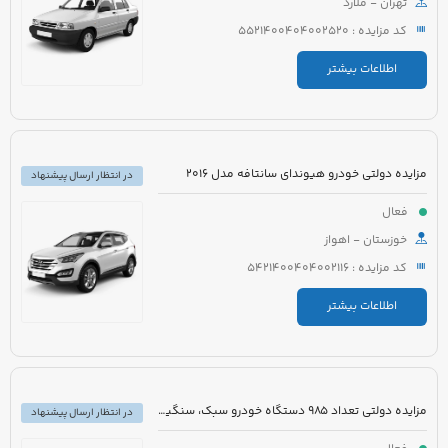
تهران - ملارد
کد مزایده : 5521400404002520
اطلاعات بیشتر
مزایده دولتی خودرو هیوندای سانتافه مدل 2016
در انتظار ارسال پیشنهاد
فعال
خوزستان - اهواز
کد مزایده : 5421400404002116
اطلاعات بیشتر
مزایده دولتی تعداد 985 دستگاه خودرو سبک، سنگین و موتورسیکلت
در انتظار ارسال پیشنهاد