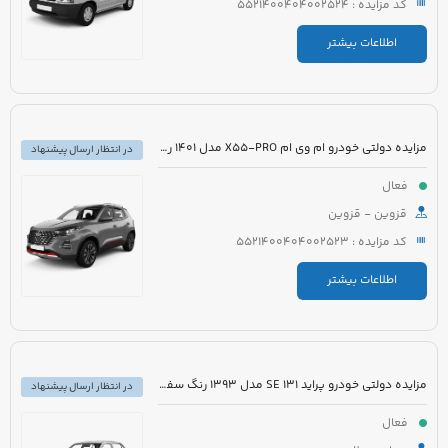
کد مزایده : 5521400404002524
اطلاعات بیشتر
مزایده دولتی خودرو ام وی ام X55-PRO مدل 1401 رنگ مشکی متالیک
در انتظار ارسال پیشنهاد
فعال
قزوین - قزوین
کد مزایده : 5521400404002523
اطلاعات بیشتر
مزایده دولتی خودرو پراید 131 SE مدل 1393 رنگ سفید روغنی
در انتظار ارسال پیشنهاد
فعال