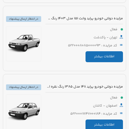
مزایده دولتی خودرو پراید وانت 151 مدل 1403 رنگ سفید صدفی
در انتظار ارسال پیشنهاد
فعال
تهران - پاکدشت
کد مزایده : 5220008085000093
اطلاعات بیشتر
مزایده دولتی خودرو پراید 141i مدل 1385 رنگ نقره ای متالیک
در انتظار ارسال پیشنهاد
فعال
اصفهان - کاشان
کد مزایده : 5220007747000184
اطلاعات بیشتر