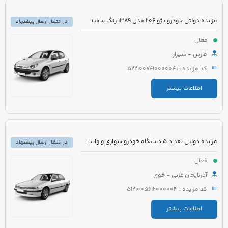
مزایده دولتی خودرو پژو 206 مدل 1389 رنگ سفید
در انتظار ارسال پیشنهاد
فعال
فارس - شیراز
کد مزایده : 5221007410000041
اطلاعات بیشتر
مزایده دولتی تعداد 5 دستگاه خودرو سواری و وانت
در انتظار ارسال پیشنهاد
فعال
آذربایجان غربی - خوی
کد مزایده : 5121005612000004
اطلاعات بیشتر