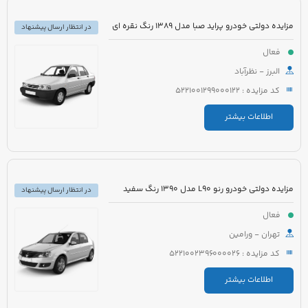
مزایده دولتی خودرو پراید صبا مدل 1389 رنگ نقره ای
در انتظار ارسال پیشنهاد
فعال
البرز - نظرآباد
کد مزایده : 5221001299000122
اطلاعات بیشتر
مزایده دولتی خودرو رنو L90 مدل 1390 رنگ سفید
در انتظار ارسال پیشنهاد
فعال
تهران - ورامین
کد مزایده : 5221002396000026
اطلاعات بیشتر