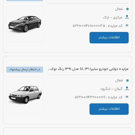
فعال
مرکزی - اراک
کد مزایده : 5221007478000035
اطلاعات بیشتر
مزایده دولتی خودرو سایپا 131 SL مدل 1391 رنگ نوک مدادی متالیک
در انتظار ارسال پیشنهاد
فعال
گیلان - لنگرود
کد مزایده : 5221007432000176
اطلاعات بیشتر