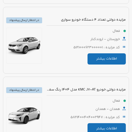
مزایده دولتی تعداد 4 دستگاه خودرو سواری
در انتظار ارسال پیشنهاد
فعال
خوزستان - اروندکنار
کد مزایده : 5121000623000001
اطلاعات بیشتر
مزایده دولتی خودرو KMC J7-AT مدل 1404 رنگ سفید
در انتظار ارسال پیشنهاد
فعال
همدان - همدان
کد مزایده : 5821400404002947
اطلاعات بیشتر