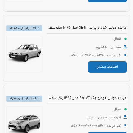
مزایده دولتی خودرو پراید 131 SE مدل 1395 رنگ سفید روغنی
در انتظار ارسال پیشنهاد
فعال
سمنان - شاهرود
کد مزایده : 5621003367000436
اطلاعات بیشتر
مزایده دولتی خودرو جک S5-AT مدل 1396 رنگ سفید
در انتظار ارسال پیشنهاد
فعال
آذربایجان شرقی - تبریز
کد مزایده : 5521400404002522