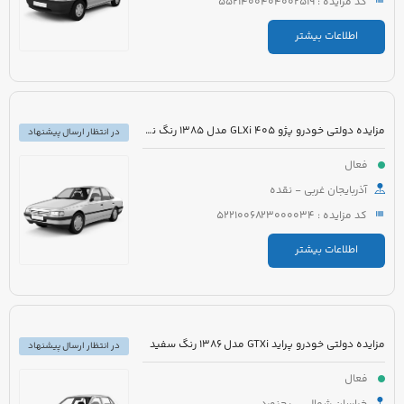
کد مزایده : 5521400404002519
اطلاعات بیشتر
مزایده دولتی خودرو پژو 405 GLXi مدل 1385 رنگ نقره ای
در انتظار ارسال پیشنهاد
فعال
آذربایجان غربی - نقده
کد مزایده : 5221006823000034
اطلاعات بیشتر
مزایده دولتی خودرو پراید GTXi مدل 1386 رنگ سفید
در انتظار ارسال پیشنهاد
فعال