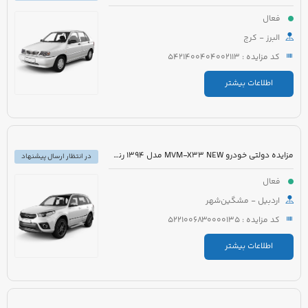
فعال
البرز - کرج
کد مزایده : 5421400404002113
اطلاعات بیشتر
مزایده دولتی خودرو MVM-X33 NEW مدل 1394 رنگ سفید
در انتظار ارسال پیشنهاد
فعال
اردبیل - مشگین‌شهر
کد مزایده : 5221006830000135
اطلاعات بیشتر