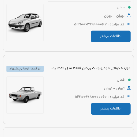
فعال
تهران - تهران
کد مزایده : 5221006329000047
اطلاعات بیشتر
مزایده دولتی خودرو وانت پیکان 1600i مدل 1389 رنگ سفید روغنی
در انتظار ارسال پیشنهاد
فعال
تهران - تهران
کد مزایده : 5221006285000060
اطلاعات بیشتر