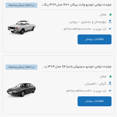
مزایده دولتی خودرو وانت پیکان 1600 مدل 1386 رنگ سفید روغنی
در انتظار ارسال پیشنهاد
فعال
چهارمحال و بختیاری - بروجن
کد مزایده : 5221007425000080
اطلاعات بیشتر
مزایده دولتی خودرو سیتروئن زانتیا SX مدل 1389 رنگ نقره ای
در انتظار ارسال پیشنهاد
فعال
گیلان - لاهیجان
کد مزایده : 5221007416000131
اطلاعات بیشتر