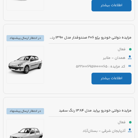
اطلاعات بیشتر
مزایده دولتی خودرو پژو 206 صندوقدار مدل 1390 رنگ سفید روغنی
در انتظار ارسال پیشنهاد
فعال
همدان - ملایر
کد مزایده : 5221006957000065
اطلاعات بیشتر
مزایده دولتی خودرو پراید مدل 1384 رنگ سفید
در انتظار ارسال پیشنهاد
فعال
آذربایجان شرقی - بستان‌آباد