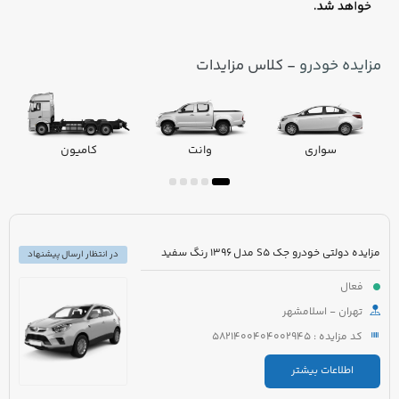
مزایده خودرو
- کلاس مزایدات
سواری
وانت
کامیون
مزایده دولتی خودرو جک S5 مدل 1396 رنگ سفید
در انتظار ارسال پیشنهاد
فعال
تهران - اسلامشهر
کد مزایده : 5821400404002945
اطلاعات بیشتر