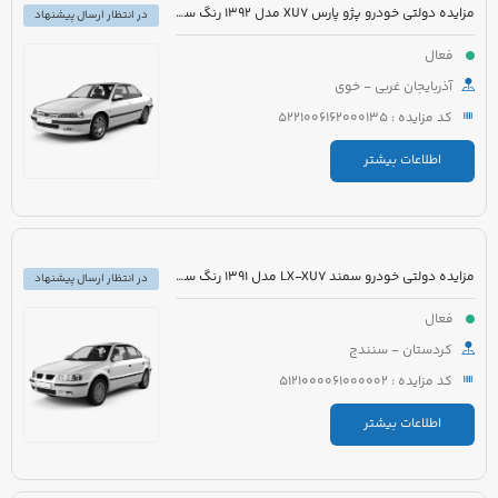
مزایده دولتی خودرو پژو پارس XU7 مدل 1392 رنگ سفید
در انتظار ارسال پیشنهاد
فعال
آذربایجان غربی - خوی
کد مزایده : 5221006162000135
اطلاعات بیشتر
مزایده دولتی خودرو سمند LX-XU7 مدل 1391 رنگ سفید
در انتظار ارسال پیشنهاد
فعال
کردستان - سنندج
کد مزایده : 5121000061000002
اطلاعات بیشتر