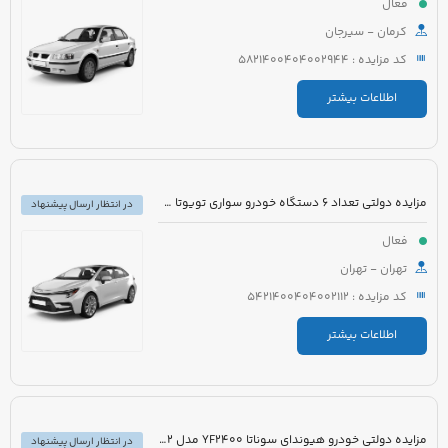
فعال
کرمان - سیرجان
کد مزایده : 5821400404002944
اطلاعات بیشتر
مزایده دولتی تعداد 6 دستگاه خودرو سواری تویوتا کرولا PIONEER هیبرید 1800cc مدل 2023
در انتظار ارسال پیشنهاد
فعال
تهران - تهران
کد مزایده : 5421400404002112
اطلاعات بیشتر
مزایده دولتی خودرو هیوندای سوناتا YF2400 مدل 2012 رنگ سفید متالیک
در انتظار ارسال پیشنهاد