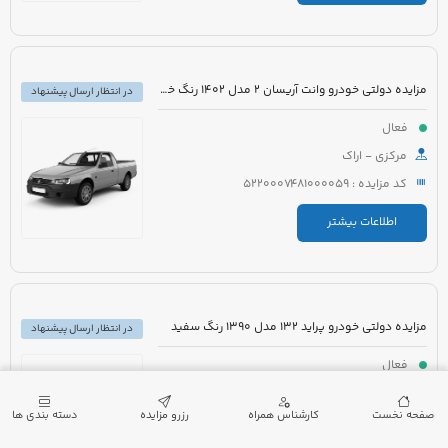
مزایده دولتی خودرو وانت آریسان 2 مدل 1402 رنگ خاکستری متالیک
در انتظار ارسال پیشنهاد
فعال
مرکزی - اراک
کد مزایده : 5220007481000059
اطلاعات بیشتر
مزایده دولتی خودرو پراید 132 مدل 1390 رنگ سفید
در انتظار ارسال پیشنهاد
فعال
گیلان - لنگرود
صفحه نخست
کارشناس همراه
رزرو مزایده
دسته بندی ها
کد مزایده : 5220007432000173