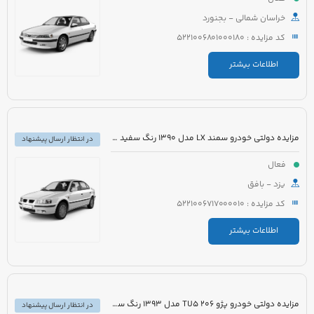
خراسان شمالی - بجنورد
کد مزایده : 5221006801000180
اطلاعات بیشتر
مزایده دولتی خودرو سمند LX مدل 1390 رنگ سفید روغنی
در انتظار ارسال پیشنهاد
فعال
یزد - بافق
کد مزایده : 5221006717000010
اطلاعات بیشتر
مزایده دولتی خودرو پژو 206 TU5 مدل 1393 رنگ سفید
در انتظار ارسال پیشنهاد