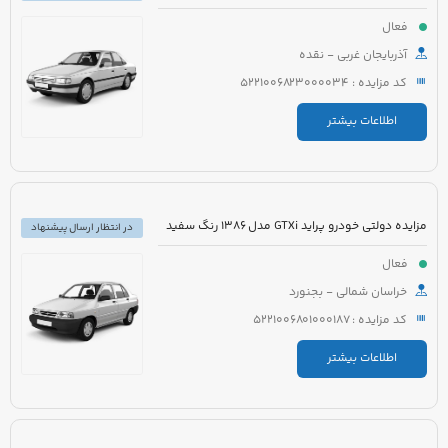
فعال
آذربایجان غربی - نقده
کد مزایده : 5221006823000034
اطلاعات بیشتر
مزایده دولتی خودرو پراید GTXi مدل 1386 رنگ سفید
در انتظار ارسال پیشنهاد
فعال
خراسان شمالی - بجنورد
کد مزایده : 5221006801000187
اطلاعات بیشتر