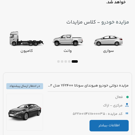
مزایده خودرو
- کلاس مزایدات
سواری
وانت
کامیون
مزایده دولتی خودرو هیوندای سوناتا YF2400 مدل 2012 رنگ سفید متالیک
در انتظار ارسال پیشنهاد
فعال
مرکزی - اراک
کد مزایده : 5221007478000035
اطلاعات بیشتر