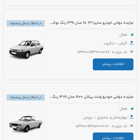
مزایده دولتی خودرو سایپا 131 SL مدل 1391 رنگ نوک مدادی متالیک
در انتظار ارسال پیشنهاد
فعال
گیلان - لنگرود
کد مزایده : 5221007432000176
اطلاعات بیشتر
مزایده دولتی خودرو وانت پیکان 1600 مدل 1386 رنگ سفید روغنی
در انتظار ارسال پیشنهاد
فعال
چهارمحال و بختیاری - بروجن
کد مزایده : 5221007425000080
اطلاعات بیشتر