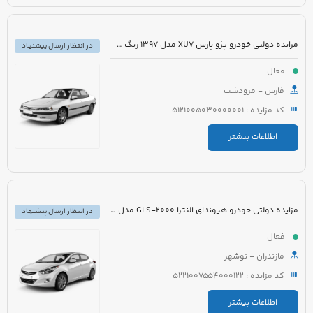
مزایده دولتی خودرو پژو پارس XU7 مدل 1397 رنگ سفید روغنی
در انتظار ارسال پیشنهاد
فعال
فارس - مرودشت
کد مزایده : 5121005030000001
اطلاعات بیشتر
مزایده دولتی خودرو هیوندای النترا GLS-2000 مدل 2017 رنگ سفید
در انتظار ارسال پیشنهاد
فعال
مازندران - نوشهر
کد مزایده : 5221007554000122
اطلاعات بیشتر