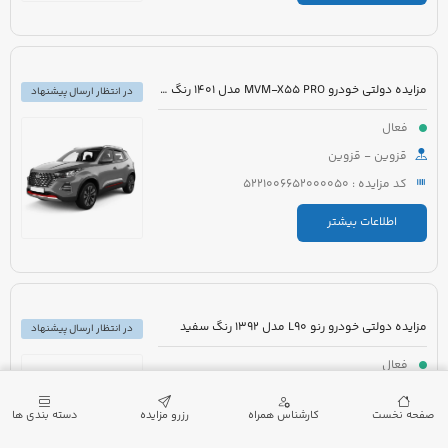
مزایده دولتی خودرو MVM-X55 PRO مدل 1401 رنگ مشکی
در انتظار ارسال پیشنهاد
فعال
قزوین - قزوین
کد مزایده : 5221006652000050
اطلاعات بیشتر
مزایده دولتی خودرو رنو L90 مدل 1392 رنگ سفید
در انتظار ارسال پیشنهاد
فعال
تهران - تهران
صفحه نخست
کارشناس همراه
رزرو مزایده
دسته بندی ها
کد مزایده : 5221006427000075