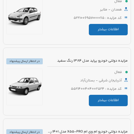
فعال
همدان - ملایر
کد مزایده : 5221006957000065
اطلاعات بیشتر
مزایده دولتی خودرو پراید مدل 1384 رنگ سفید
در انتظار ارسال پیشنهاد
فعال
آذربایجان شرقی - بستان‌آباد
کد مزایده : 5521400404002524
اطلاعات بیشتر
مزایده دولتی خودرو ام وی ام X55-PRO مدل 1401 رنگ مشکی متالیک
در انتظار ارسال پیشنهاد