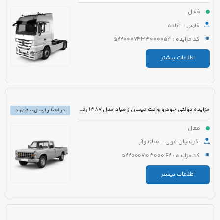
فعال
فارس - آباده
کد مزایده : 5220007333000054
اطلاعات بیشتر
مزایده دولتی خودرو وانت نیسان زامیاد مدل 1387 رنگ آبی
در انتظار ارسال پیشنهاد
فعال
آذربایجان غربی - میاندوآب
کد مزایده : 5220007103000162
اطلاعات بیشتر