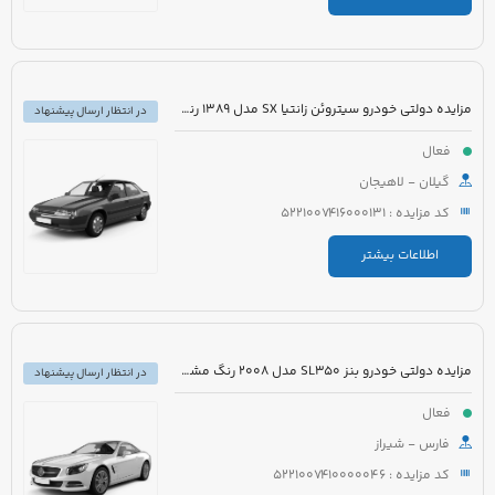
مزایده دولتی خودرو سیتروئن زانتیا SX مدل 1389 رنگ نقره ای
در انتظار ارسال پیشنهاد
فعال
گیلان - لاهیجان
کد مزایده : 5221007416000131
اطلاعات بیشتر
مزایده دولتی خودرو بنز SL350 مدل 2008 رنگ مشکی روغنی
در انتظار ارسال پیشنهاد
فعال
فارس - شیراز
کد مزایده : 5221007410000046