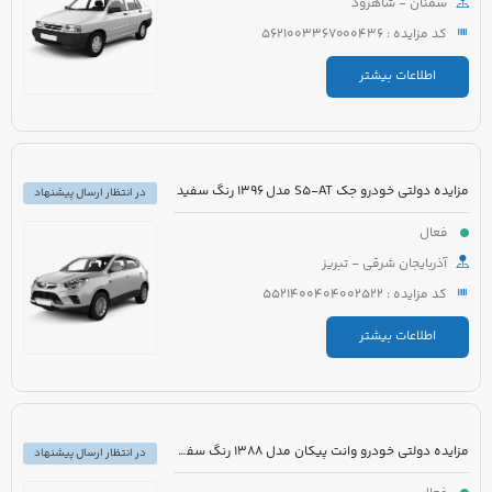
سمنان - شاهرود
کد مزایده : 5621003367000436
اطلاعات بیشتر
مزایده دولتی خودرو جک S5-AT مدل 1396 رنگ سفید
در انتظار ارسال پیشنهاد
فعال
آذربایجان شرقی - تبریز
کد مزایده : 5521400404002522
اطلاعات بیشتر
مزایده دولتی خودرو وانت پیکان مدل 1388 رنگ سفید شیری
در انتظار ارسال پیشنهاد