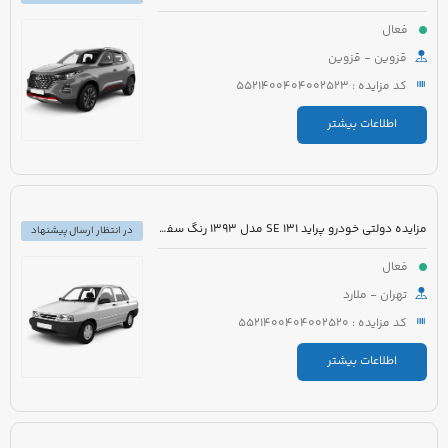
فعال
قزوین - قزوین
کد مزایده : 5521400404002523
اطلاعات بیشتر
مزایده دولتی خودرو پراید 131 SE مدل 1393 رنگ سفید روغنی
در انتظار ارسال پیشنهاد
فعال
تهران - ملارد
کد مزایده : 5521400404002520
اطلاعات بیشتر