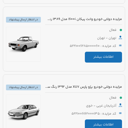
مزایده دولتی خودرو وانت پیکان 1600i مدل 1389 رنگ سفید روغنی
در انتظار ارسال پیشنهاد
فعال
تهران - تهران
کد مزایده : 5221006285000060
اطلاعات بیشتر
مزایده دولتی خودرو پژو پارس XU7 مدل 1392 رنگ سفید
در انتظار ارسال پیشنهاد
فعال
آذربایجان غربی - خوی
کد مزایده : 5221006162000135
اطلاعات بیشتر