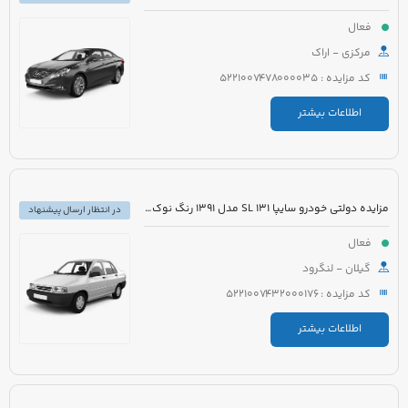
فعال
مرکزی - اراک
کد مزایده : 5221007478000035
اطلاعات بیشتر
مزایده دولتی خودرو سایپا 131 SL مدل 1391 رنگ نوک مدادی متالیک
در انتظار ارسال پیشنهاد
فعال
گیلان - لنگرود
کد مزایده : 5221007432000176
اطلاعات بیشتر