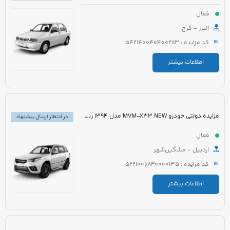
فعال
البرز - کرج
کد مزایده : 5421400404002113
اطلاعات بیشتر
مزایده دولتی خودرو MVM-X33 NEW مدل 1394 رنگ سفید
در انتظار ارسال پیشنهاد
فعال
اردبیل - مشگین‌شهر
کد مزایده : 5221006830000135
اطلاعات بیشتر