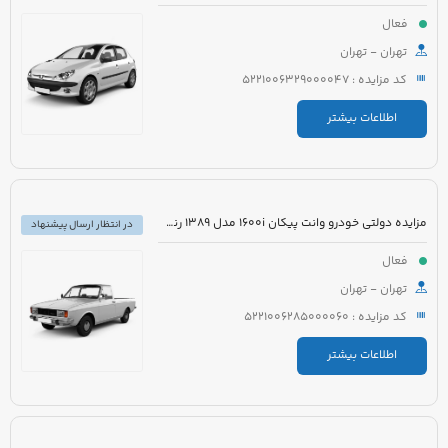
فعال
تهران - تهران
کد مزایده : 5221006329000047
اطلاعات بیشتر
مزایده دولتی خودرو وانت پیکان 1600i مدل 1389 رنگ سفید روغنی
در انتظار ارسال پیشنهاد
فعال
تهران - تهران
کد مزایده : 5221006285000060
اطلاعات بیشتر