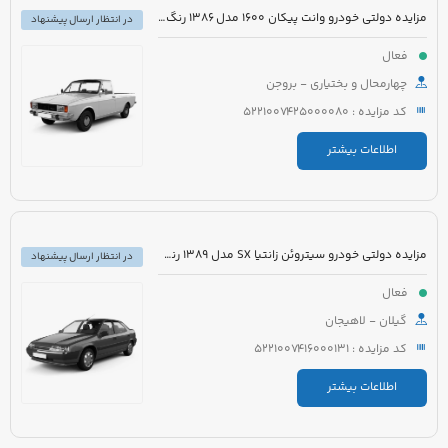
مزایده دولتی خودرو وانت پیکان 1600 مدل 1386 رنگ سفید روغنی
در انتظار ارسال پیشنهاد
فعال
چهارمحال و بختیاری - بروجن
کد مزایده : 5221007425000080
اطلاعات بیشتر
مزایده دولتی خودرو سیتروئن زانتیا SX مدل 1389 رنگ نقره ای
در انتظار ارسال پیشنهاد
فعال
گیلان - لاهیجان
کد مزایده : 5221007416000131
اطلاعات بیشتر