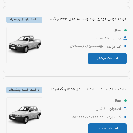
مزایده دولتی خودرو پراید وانت 151 مدل 1403 رنگ سفید صدفی
در انتظار ارسال پیشنهاد
فعال
تهران - پاکدشت
کد مزایده : 5220008085000093
اطلاعات بیشتر
مزایده دولتی خودرو پراید 141i مدل 1385 رنگ نقره ای متالیک
در انتظار ارسال پیشنهاد
فعال
اصفهان - کاشان
کد مزایده : 5220007747000184
اطلاعات بیشتر