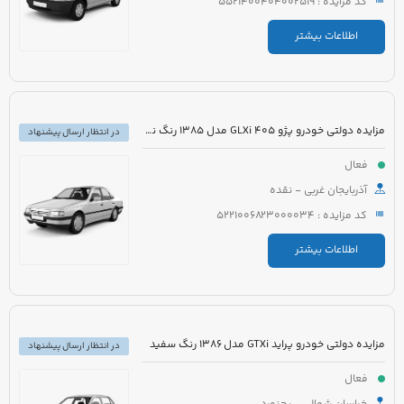
کد مزایده : 5521400404002519
اطلاعات بیشتر
مزایده دولتی خودرو پژو 405 GLXi مدل 1385 رنگ نقره ای
در انتظار ارسال پیشنهاد
فعال
آذربایجان غربی - نقده
کد مزایده : 5221006823000034
اطلاعات بیشتر
مزایده دولتی خودرو پراید GTXi مدل 1386 رنگ سفید
در انتظار ارسال پیشنهاد
فعال