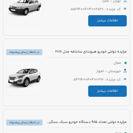
تهران - ملارد
کد مزایده : 5521400404002520
اطلاعات بیشتر
مزایده دولتی خودرو هیوندای سانتافه مدل 2016
در انتظار ارسال پیشنهاد
فعال
خوزستان - اهواز
کد مزایده : 5421400404002116
اطلاعات بیشتر
مزایده دولتی تعداد 985 دستگاه خودرو سبک، سنگین و موتورسیکلت
در انتظار ارسال پیشنهاد