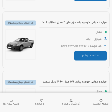
مزایده دولتی خودرو وانت آریسان 2 مدل 1402 رنگ خاکستری متالیک
در انتظار ارسال پیشنهاد
فعال
مرکزی - اراک
کد مزایده : 5220007481000059
اطلاعات بیشتر
مزایده دولتی خودرو پراید 132 مدل 1390 رنگ سفید
در انتظار ارسال پیشنهاد
فعال
گیلان - لنگرود
صفحه نخست
کارشناس همراه
رزرو مزایده
دسته بندی ها
کد مزایده : 5220007432000173