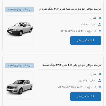
مزایده دولتی خودرو پراید صبا مدل 1389 رنگ نقره ای
در انتظار ارسال پیشنهاد
فعال
البرز - نظرآباد
کد مزایده : 5221001299000122
اطلاعات بیشتر
مزایده دولتی خودرو رنو L90 مدل 1390 رنگ سفید
در انتظار ارسال پیشنهاد
فعال
تهران - ورامین
کد مزایده : 5221002396000026
اطلاعات بیشتر