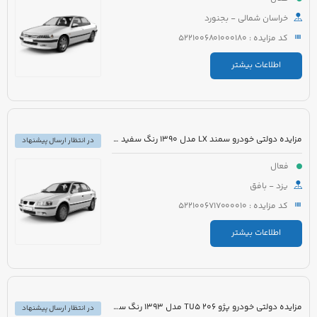
خراسان شمالی - بجنورد
کد مزایده : 5221006801000180
اطلاعات بیشتر
مزایده دولتی خودرو سمند LX مدل 1390 رنگ سفید روغنی
در انتظار ارسال پیشنهاد
فعال
یزد - بافق
کد مزایده : 5221006717000010
اطلاعات بیشتر
مزایده دولتی خودرو پژو 206 TU5 مدل 1393 رنگ سفید
در انتظار ارسال پیشنهاد