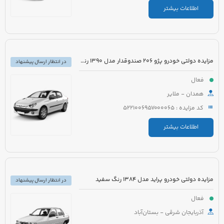
اطلاعات بیشتر
مزایده دولتی خودرو پژو 206 صندوقدار مدل 1390 رنگ سفید روغنی
در انتظار ارسال پیشنهاد
فعال
همدان - ملایر
کد مزایده : 5221006957000065
اطلاعات بیشتر
مزایده دولتی خودرو پراید مدل 1384 رنگ سفید
در انتظار ارسال پیشنهاد
فعال
آذربایجان شرقی - بستان‌آباد