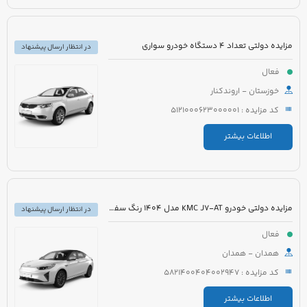
مزایده دولتی تعداد 4 دستگاه خودرو سواری
در انتظار ارسال پیشنهاد
فعال
خوزستان - اروندکنار
کد مزایده : 5121000623000001
اطلاعات بیشتر
مزایده دولتی خودرو KMC J7-AT مدل 1404 رنگ سفید
در انتظار ارسال پیشنهاد
فعال
همدان - همدان
کد مزایده : 5821400404002947
اطلاعات بیشتر