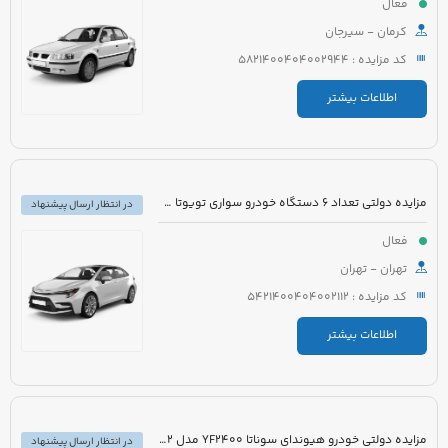
فعال
کرمان - سیرجان
کد مزایده : 5821400404002944
اطلاعات بیشتر
مزایده دولتی تعداد 6 دستگاه خودرو سواری تویوتا کرولا PIONEER هیبرید 1800cc مدل 2023
در انتظار ارسال پیشنهاد
فعال
تهران - تهران
کد مزایده : 5421400404002112
اطلاعات بیشتر
مزایده دولتی خودرو هیوندای سوناتا YF2400 مدل 2012 رنگ سفید متالیک
در انتظار ارسال پیشنهاد