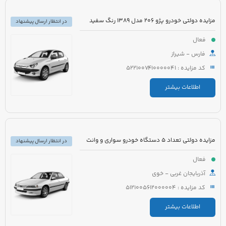
مزایده دولتی خودرو پژو 206 مدل 1389 رنگ سفید
در انتظار ارسال پیشنهاد
فعال
فارس - شیراز
کد مزایده : 5221007410000041
اطلاعات بیشتر
مزایده دولتی تعداد 5 دستگاه خودرو سواری و وانت
در انتظار ارسال پیشنهاد
فعال
آذربایجان غربی - خوی
کد مزایده : 5121005612000004
اطلاعات بیشتر