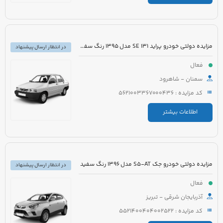
مزایده دولتی خودرو پراید 131 SE مدل 1395 رنگ سفید روغنی
در انتظار ارسال پیشنهاد
فعال
سمنان - شاهرود
کد مزایده : 5621003367000436
اطلاعات بیشتر
مزایده دولتی خودرو جک S5-AT مدل 1396 رنگ سفید
در انتظار ارسال پیشنهاد
فعال
آذربایجان شرقی - تبریز
کد مزایده : 5521400404002522