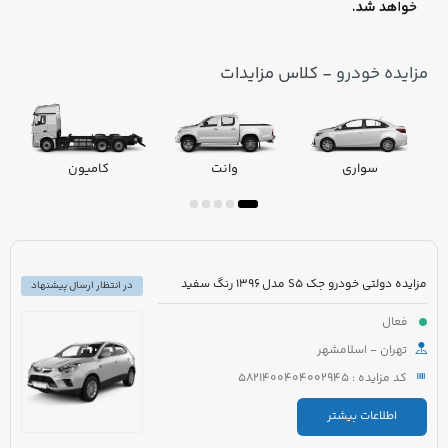
مزایده خودرو
- کلاس مزایدات
سواری
وانت
کامیون
مزایده دولتی خودرو جک S5 مدل 1396 رنگ سفید
در انتظار ارسال پیشنهاد
فعال
تهران - اسلامشهر
کد مزایده : 5821400404002945
اطلاعات بیشتر