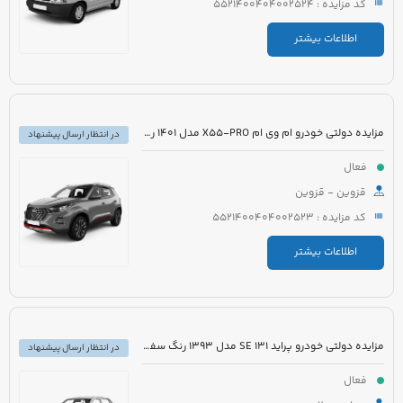
کد مزایده : 5521400404002524
اطلاعات بیشتر
مزایده دولتی خودرو ام وی ام X55-PRO مدل 1401 رنگ مشکی متالیک
در انتظار ارسال پیشنهاد
فعال
قزوین - قزوین
کد مزایده : 5521400404002523
اطلاعات بیشتر
مزایده دولتی خودرو پراید 131 SE مدل 1393 رنگ سفید روغنی
در انتظار ارسال پیشنهاد
فعال