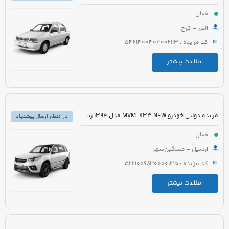
فعال
البرز - کرج
کد مزایده : 5421400404002113
اطلاعات بیشتر
مزایده دولتی خودرو MVM-X33 NEW مدل 1394 رنگ سفید
در انتظار ارسال پیشنهاد
فعال
اردبیل - مشگین‌شهر
کد مزایده : 5221006830000135
اطلاعات بیشتر