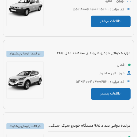
تهران - ملارد
کد مزایده : 5521400404002520
اطلاعات بیشتر
مزایده دولتی خودرو هیوندای سانتافه مدل 2016
در انتظار ارسال پیشنهاد
فعال
خوزستان - اهواز
کد مزایده : 5421400404002116
اطلاعات بیشتر
مزایده دولتی تعداد 985 دستگاه خودرو سبک، سنگین و موتورسیکلت
در انتظار ارسال پیشنهاد