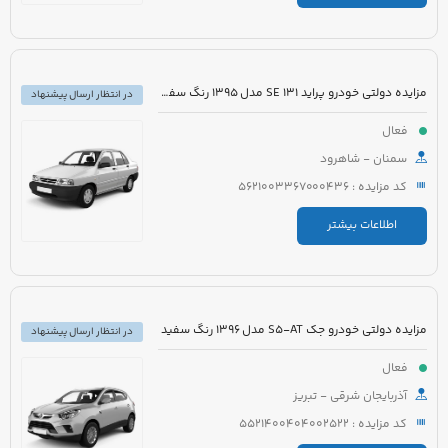
مزایده دولتی خودرو پراید 131 SE مدل 1395 رنگ سفید روغنی
در انتظار ارسال پیشنهاد
فعال
سمنان - شاهرود
کد مزایده : 5621003367000436
اطلاعات بیشتر
مزایده دولتی خودرو جک S5-AT مدل 1396 رنگ سفید
در انتظار ارسال پیشنهاد
فعال
آذربایجان شرقی - تبریز
کد مزایده : 5521400404002522