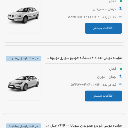
فعال
کرمان - سیرجان
کد مزایده : 5821400404002944
اطلاعات بیشتر
مزایده دولتی تعداد 6 دستگاه خودرو سواری تویوتا کرولا PIONEER هیبرید 1800cc مدل 2023
در انتظار ارسال پیشنهاد
فعال
تهران - تهران
کد مزایده : 5421400404002112
اطلاعات بیشتر
مزایده دولتی خودرو هیوندای سوناتا YF2400 مدل 2012 رنگ سفید متالیک
در انتظار ارسال پیشنهاد