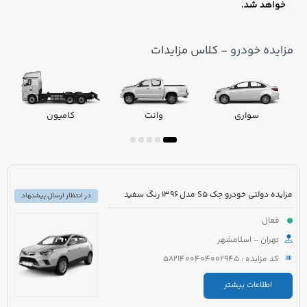
مزایده خودرو
- کلاس مزایدات
سواری
وانت
کامیون
مزایده دولتی خودرو جک S5 مدل 1396 رنگ سفید
در انتظار ارسال پیشنهاد
فعال
تهران - اسلامشهر
کد مزایده : 5821400404002945
اطلاعات بیشتر