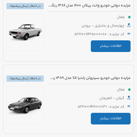
مزایده دولتی خودرو وانت پیکان 1600 مدل 1386 رنگ سفید روغنی
در انتظار ارسال پیشنهاد
فعال
چهارمحال و بختیاری - بروجن
کد مزایده : 5221007425000080
اطلاعات بیشتر
مزایده دولتی خودرو سیتروئن زانتیا SX مدل 1389 رنگ نقره ای
در انتظار ارسال پیشنهاد
فعال
گیلان - لاهیجان
کد مزایده : 5221007416000131
اطلاعات بیشتر