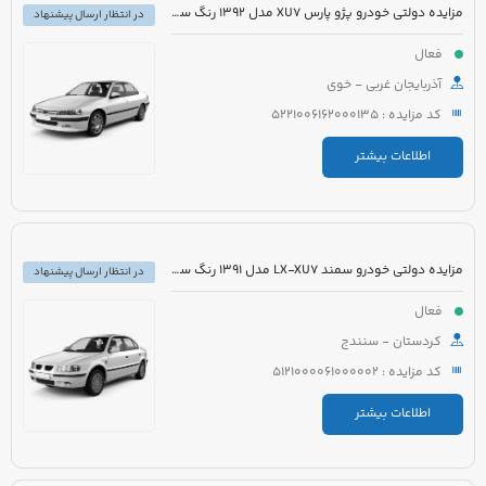
مزایده دولتی خودرو پژو پارس XU7 مدل 1392 رنگ سفید
در انتظار ارسال پیشنهاد
فعال
آذربایجان غربی - خوی
کد مزایده : 5221006162000135
اطلاعات بیشتر
مزایده دولتی خودرو سمند LX-XU7 مدل 1391 رنگ سفید
در انتظار ارسال پیشنهاد
فعال
کردستان - سنندج
کد مزایده : 5121000061000002
اطلاعات بیشتر