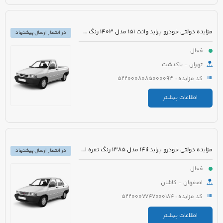
مزایده دولتی خودرو پراید وانت 151 مدل 1403 رنگ سفید صدفی
در انتظار ارسال پیشنهاد
فعال
تهران - پاکدشت
کد مزایده : 5220008085000093
اطلاعات بیشتر
مزایده دولتی خودرو پراید 141i مدل 1385 رنگ نقره ای متالیک
در انتظار ارسال پیشنهاد
فعال
اصفهان - کاشان
کد مزایده : 5220007747000184
اطلاعات بیشتر