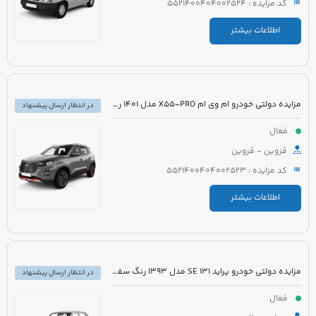
کد مزایده : 5521400404002524
اطلاعات بیشتر
مزایده دولتی خودرو ام وی ام X55-PRO مدل 1401 رنگ مشکی متالیک
در انتظار ارسال پیشنهاد
فعال
قزوین - قزوین
کد مزایده : 5521400404002523
اطلاعات بیشتر
مزایده دولتی خودرو پراید 131 SE مدل 1393 رنگ سفید روغنی
در انتظار ارسال پیشنهاد
فعال