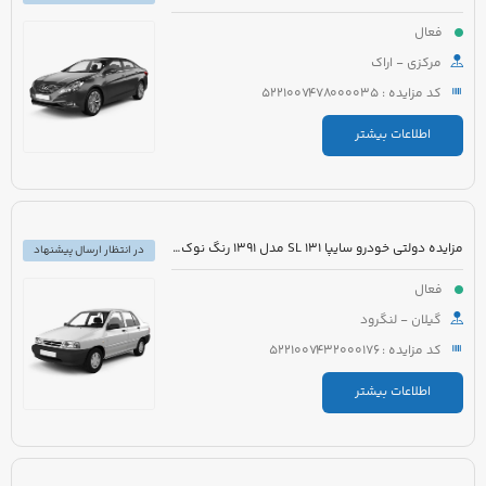
فعال
مرکزی - اراک
کد مزایده : 5221007478000035
اطلاعات بیشتر
مزایده دولتی خودرو سایپا 131 SL مدل 1391 رنگ نوک مدادی متالیک
در انتظار ارسال پیشنهاد
فعال
گیلان - لنگرود
کد مزایده : 5221007432000176
اطلاعات بیشتر