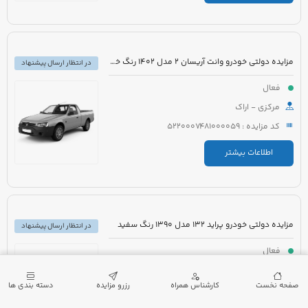
مزایده دولتی خودرو وانت آریسان 2 مدل 1402 رنگ خاکستری متالیک
در انتظار ارسال پیشنهاد
فعال
مرکزی - اراک
کد مزایده : 5220007481000059
اطلاعات بیشتر
مزایده دولتی خودرو پراید 132 مدل 1390 رنگ سفید
در انتظار ارسال پیشنهاد
فعال
گیلان - لنگرود
صفحه نخست
کارشناس همراه
رزرو مزایده
دسته بندی ها
کد مزایده : 5220007432000173