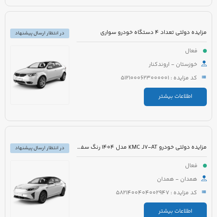
مزایده دولتی تعداد 4 دستگاه خودرو سواری
در انتظار ارسال پیشنهاد
فعال
خوزستان - اروندکنار
کد مزایده : 5121000623000001
اطلاعات بیشتر
مزایده دولتی خودرو KMC J7-AT مدل 1404 رنگ سفید
در انتظار ارسال پیشنهاد
فعال
همدان - همدان
کد مزایده : 5821400404002947
اطلاعات بیشتر