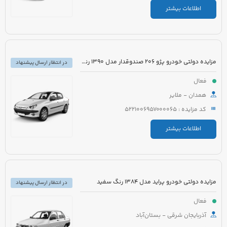
اطلاعات بیشتر
مزایده دولتی خودرو پژو 206 صندوقدار مدل 1390 رنگ سفید روغنی
در انتظار ارسال پیشنهاد
فعال
همدان - ملایر
کد مزایده : 5221006957000065
اطلاعات بیشتر
مزایده دولتی خودرو پراید مدل 1384 رنگ سفید
در انتظار ارسال پیشنهاد
فعال
آذربایجان شرقی - بستان‌آباد