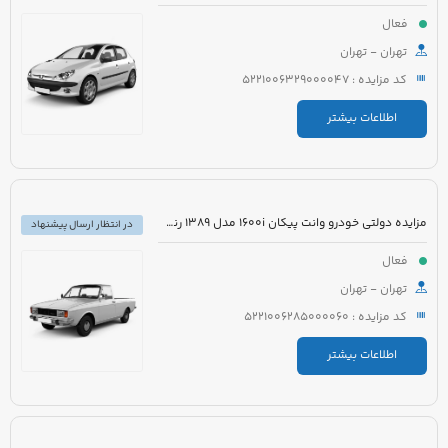
فعال
تهران - تهران
کد مزایده : 5221006329000047
اطلاعات بیشتر
مزایده دولتی خودرو وانت پیکان 1600i مدل 1389 رنگ سفید روغنی
در انتظار ارسال پیشنهاد
فعال
تهران - تهران
کد مزایده : 5221006285000060
اطلاعات بیشتر