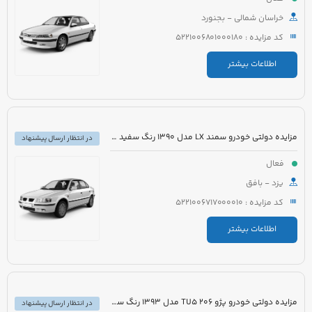
خراسان شمالی - بجنورد
کد مزایده : 5221006801000180
اطلاعات بیشتر
مزایده دولتی خودرو سمند LX مدل 1390 رنگ سفید روغنی
در انتظار ارسال پیشنهاد
فعال
یزد - بافق
کد مزایده : 5221006717000010
اطلاعات بیشتر
مزایده دولتی خودرو پژو 206 TU5 مدل 1393 رنگ سفید
در انتظار ارسال پیشنهاد