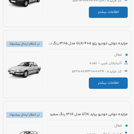
کد مزایده : 5521400404002519
اطلاعات بیشتر
مزایده دولتی خودرو پژو 405 GLXi مدل 1385 رنگ نقره ای
در انتظار ارسال پیشنهاد
فعال
آذربایجان غربی - نقده
کد مزایده : 5221006823000034
اطلاعات بیشتر
مزایده دولتی خودرو پراید GTXi مدل 1386 رنگ سفید
در انتظار ارسال پیشنهاد
فعال