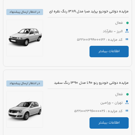
مزایده دولتی خودرو پراید صبا مدل 1389 رنگ نقره ای
در انتظار ارسال پیشنهاد
فعال
البرز - نظرآباد
کد مزایده : 5221001299000122
اطلاعات بیشتر
مزایده دولتی خودرو رنو L90 مدل 1390 رنگ سفید
در انتظار ارسال پیشنهاد
فعال
تهران - ورامین
کد مزایده : 5221002396000026
اطلاعات بیشتر