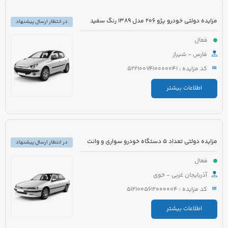
مزایده دولتی خودرو پژو 206 مدل 1389 رنگ سفید
در انتظار ارسال پیشنهاد
فعال
فارس - شیراز
کد مزایده : 5221007410000041
اطلاعات بیشتر
مزایده دولتی تعداد 5 دستگاه خودرو سواری و وانت
در انتظار ارسال پیشنهاد
فعال
آذربایجان غربی - خوی
کد مزایده : 5121005612000004
اطلاعات بیشتر