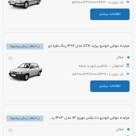
کد مزایده : 5621003367000443
اطلاعات بیشتر
مزایده دولتی خودرو پراید GTXi مدل 1386 رنگ نقره ای
در انتظار ارسال پیشنهاد
فعال
اصفهان - شاهین‌شهر و میمه
کد مزایده : 5621003367000439
اطلاعات بیشتر
مزایده دولتی خودرو دنا پلاس توربو AT مدل 1403 رنگ سفید روغنی
در انتظار ارسال پیشنهاد
فعال