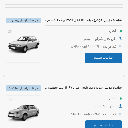
مزایده دولتی خودرو پراید 141 مدل 1387 رنگ خاکستری متالیک
در انتظار ارسال پیشنهاد
فعال
آذربایجان شرقی - تبریز
کد مزایده : 5221008529000122
اطلاعات بیشتر
مزایده دولتی خودرو دنا پلاس مدل 1397 رنگ سفید روغنی
در انتظار ارسال پیشنهاد
فعال
زنجان - خرمدره
کد مزایده : 5421400404002117
اطلاعات بیشتر