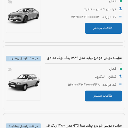
فعال
خراسان شمالی - جاجرم
کد مزایده : 5321006799000016
اطلاعات بیشتر
مزایده دولتی خودرو پراید مدل 1386 رنگ نوک مدادی
در انتظار ارسال پیشنهاد
فعال
گیلان - لنگرود
کد مزایده : 5621003367000438
اطلاعات بیشتر
مزایده دولتی خودرو پراید صبا GTX مدل 1380 رنگ قرمز
در انتظار ارسال پیشنهاد