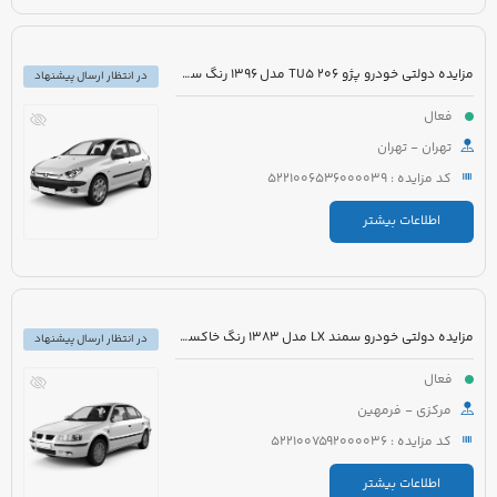
مزایده دولتی خودرو پژو 206 TU5 مدل 1396 رنگ سفید روغنی
در انتظار ارسال پیشنهاد
فعال
تهران - تهران
کد مزایده : 5221006536000039
اطلاعات بیشتر
مزایده دولتی خودرو سمند LX مدل 1383 رنگ خاکستری
در انتظار ارسال پیشنهاد
فعال
مرکزی - فرمهین
کد مزایده : 5221007592000036
اطلاعات بیشتر