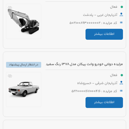
فعال
آذربایجان غربی - پلدشت
کد مزایده : 5021008930000002
اطلاعات بیشتر
مزایده دولتی خودرو وانت پیکان مدل 1378 رنگ سفید
در انتظار ارسال پیشنهاد
فعال
آذربایجان شرقی - خسروشاه
کد مزایده : 5220000167000416
اطلاعات بیشتر