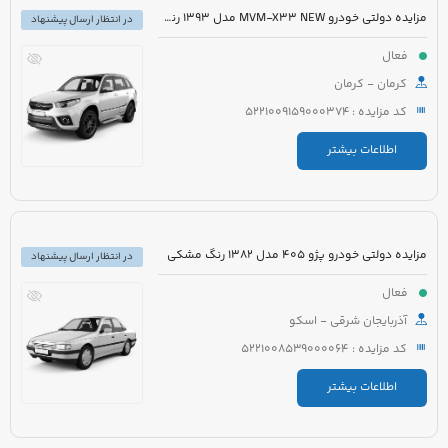
مزایده دولتی خودرو MVM-X33 NEW مدل 1393 رنگ سفید
در انتظار ارسال پیشنهاد
فعال
کرمان - کرمان
کد مزایده : 5221009159000374
اطلاعات بیشتر
مزایده دولتی خودرو پژو 405 مدل 1382 رنگ مشکی
در انتظار ارسال پیشنهاد
فعال
آذربایجان شرقی - اسکو
کد مزایده : 5221008539000064
اطلاعات بیشتر