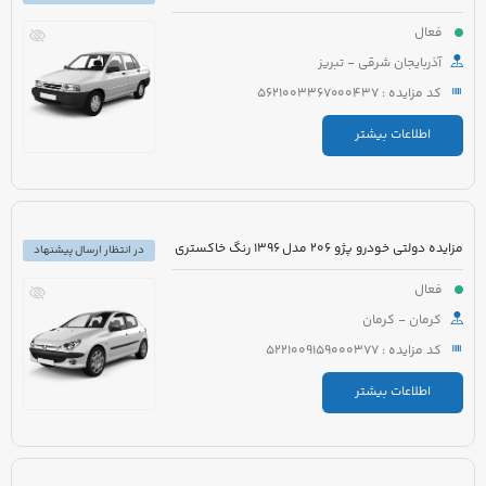
فعال
آذربایجان شرقی - تبریز
کد مزایده : 5621003367000437
اطلاعات بیشتر
مزایده دولتی خودرو پژو 206 مدل 1396 رنگ خاکستری
در انتظار ارسال پیشنهاد
فعال
کرمان - کرمان
کد مزایده : 5221009159000377
اطلاعات بیشتر