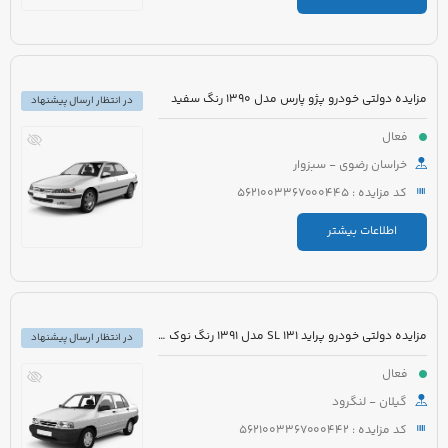
مزایده دولتی خودرو پژو پارس مدل 1390 رنگ سفید
در انتظار ارسال پیشنهاد
فعال
خراسان رضوی - سبزوار
کد مزایده : 5621003367000445
اطلاعات بیشتر
مزایده دولتی خودرو پراید 131 SL مدل 1391 رنگ نوک مدادی
در انتظار ارسال پیشنهاد
فعال
گیلان - لنگرود
کد مزایده : 5621003367000442