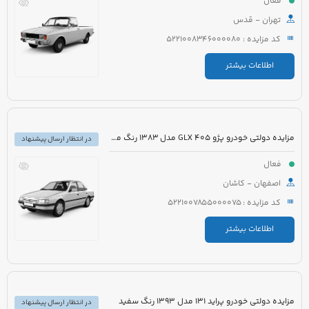
فعال
تهران - قدس
کد مزایده : 5221008346000080
اطلاعات بیشتر
مزایده دولتی خودرو پژو 405 GLX مدل 1383 رنگ مشکی متالیک
در انتظار ارسال پیشنهاد
فعال
اصفهان - کاشان
کد مزایده : 5221007855000075
اطلاعات بیشتر
مزایده دولتی خودرو پراید 131 مدل 1393 رنگ سفید
در انتظار ارسال پیشنهاد