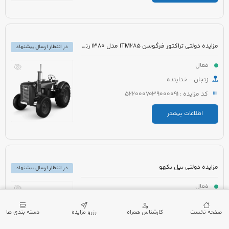
مزایده دولتی تراکتور فرگوسن ITM285 مدل 1380 رنگ قرمز به همراه ادوات کشاورزی
در انتظار ارسال پیشنهاد
فعال
زنجان - خدابنده
کد مزایده : 5220007039000091
اطلاعات بیشتر
مزایده دولتی بیل بکهو
در انتظار ارسال پیشنهاد
فعال
چهارمحال و بختیاری - خانمیرزا
صفحه نخست
کارشناس همراه
رزرو مزایده
دسته بندی ها
کد مزایده : 5021005480000001