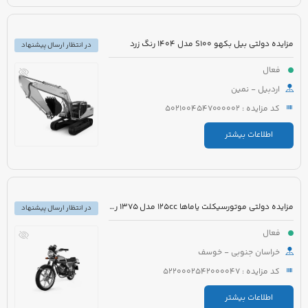
مزایده دولتی بیل بکهو S100 مدل 1404 رنگ زرد
در انتظار ارسال پیشنهاد
فعال
اردبیل - نمین
کد مزایده : 5021004547000002
اطلاعات بیشتر
مزایده دولتی موتورسیکلت یاماها 125cc مدل 1375 رنگ زرشکی
در انتظار ارسال پیشنهاد
فعال
خراسان جنوبی - خوسف
کد مزایده : 5220002542000047
اطلاعات بیشتر