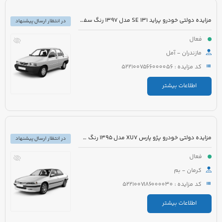
مزایده دولتی خودرو پراید 131 SE مدل 1397 رنگ سفید
در انتظار ارسال پیشنهاد
فعال
مازندران - آمل
کد مزایده : 5221007566000056
اطلاعات بیشتر
مزایده دولتی خودرو پژو پارس XU7 مدل 1395 رنگ سفید روغنی
در انتظار ارسال پیشنهاد
فعال
کرمان - بم
کد مزایده : 5221007186000030
اطلاعات بیشتر