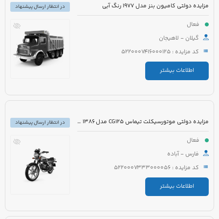
مزایده دولتی کامیون بنز مدل 1977 رنگ آبی
در انتظار ارسال پیشنهاد
فعال
گیلان - لاهیجان
کد مزایده : 5220007416000125
اطلاعات بیشتر
مزایده دولتی موتورسیکلت تیماس CG125 مدل 1386 رنگ قرمز
در انتظار ارسال پیشنهاد
فعال
فارس - آباده
کد مزایده : 5220007333000056
اطلاعات بیشتر