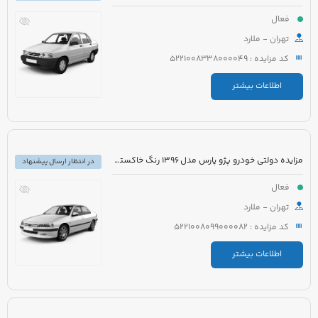
فعال
تهران - ملارد
کد مزایده : 5221008338000049
اطلاعات بیشتر
مزایده دولتی خودرو پژو پارس مدل 1396 رنگ خاکستری متالیک
در انتظار ارسال پیشنهاد
فعال
تهران - ملارد
کد مزایده : 5221008099000082
اطلاعات بیشتر