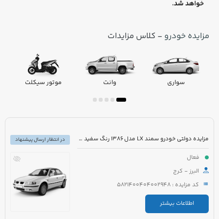
مزایده خودرو
- کلاس مزایدات
سواری
وانت
موتور سیکلت
مزایده دولتی خودرو سمند LX مدل 1386 رنگ سفید صدفی
در انتظار ارسال پیشنهاد
فعال
البرز - کرج
کد مزایده : 5821400404002948
اطلاعات بیشتر