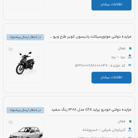
اطلاعات بیشتر
مزایده دولتی موتورسیکلت رادیسون کویر طرح ویو مدل 1395 رنگ سفید
در انتظار ارسال پیشنهاد
فعال
یزد - یزد
کد مزایده : 5221000688000047
اطلاعات بیشتر
مزایده دولتی خودرو پراید GTX مدل 1388 رنگ سفید
در انتظار ارسال پیشنهاد
فعال
آذربایجان شرقی - خسروشاه