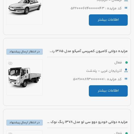
لرستان - خرم‌آباد
کد مزایده : 5220006740000043
اطلاعات بیشتر
مزایده دولتی کامیون کمپرسی آمیکو مدل 1385 رنگ سفید نارنجی
در انتظار ارسال پیشنهاد
فعال
آذربایجان غربی - پلدشت
کد مزایده : 5021008930000001
اطلاعات بیشتر
مزایده دولتی خودرو دوو سی لو مدل 1378 رنگ نوک مدادی
در انتظار ارسال پیشنهاد
فعال