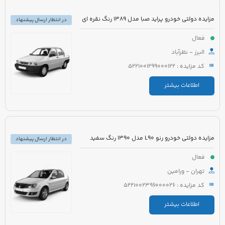
مزایده دولتی خودرو پراید صبا مدل 1389 رنگ نقره ای
در انتظار ارسال پیشنهاد
فعال
البرز - نظرآباد
کد مزایده : 5221001299000122
اطلاعات بیشتر
مزایده دولتی خودرو رنو L90 مدل 1390 رنگ سفید
در انتظار ارسال پیشنهاد
فعال
تهران - ورامین
کد مزایده : 5221002396000026
اطلاعات بیشتر