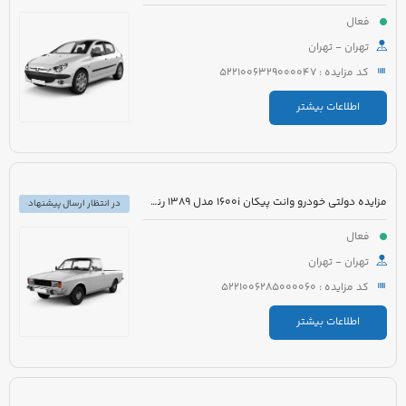
فعال
تهران - تهران
کد مزایده : 5221006329000047
اطلاعات بیشتر
مزایده دولتی خودرو وانت پیکان 1600i مدل 1389 رنگ سفید روغنی
در انتظار ارسال پیشنهاد
فعال
تهران - تهران
کد مزایده : 5221006285000060
اطلاعات بیشتر