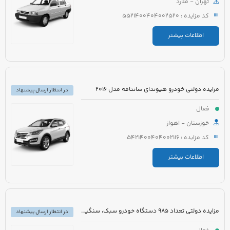
تهران - ملارد
کد مزایده : 5521400404002520
اطلاعات بیشتر
مزایده دولتی خودرو هیوندای سانتافه مدل 2016
در انتظار ارسال پیشنهاد
فعال
خوزستان - اهواز
کد مزایده : 5421400404002116
اطلاعات بیشتر
مزایده دولتی تعداد 985 دستگاه خودرو سبک، سنگین و موتورسیکلت
در انتظار ارسال پیشنهاد