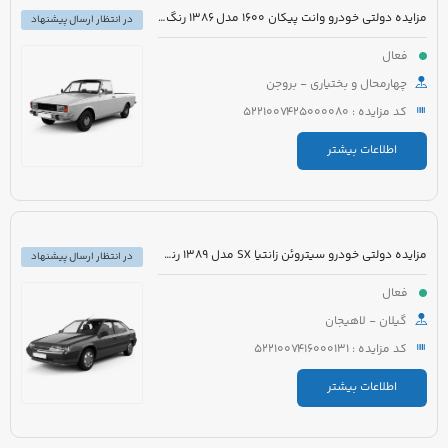
مزایده دولتی خودرو وانت پیکان 1600 مدل 1386 رنگ سفید روغنی
در انتظار ارسال پیشنهاد
فعال
چهارمحال و بختیاری - بروجن
کد مزایده : 5221007425000080
اطلاعات بیشتر
مزایده دولتی خودرو سیتروئن زانتیا SX مدل 1389 رنگ نقره ای
در انتظار ارسال پیشنهاد
فعال
گیلان - لاهیجان
کد مزایده : 5221007416000131
اطلاعات بیشتر