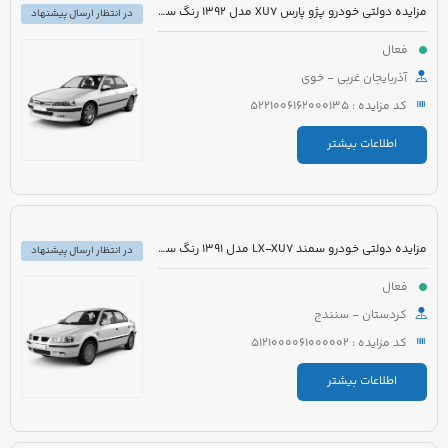
مزایده دولتی خودرو پژو پارس XU7 مدل 1392 رنگ سفید
در انتظار ارسال پیشنهاد
فعال
آذربایجان غربی - خوی
کد مزایده : 5221006162000135
اطلاعات بیشتر
مزایده دولتی خودرو سمند LX-XU7 مدل 1391 رنگ سفید
در انتظار ارسال پیشنهاد
فعال
کردستان - سنندج
کد مزایده : 5121000061000002
اطلاعات بیشتر