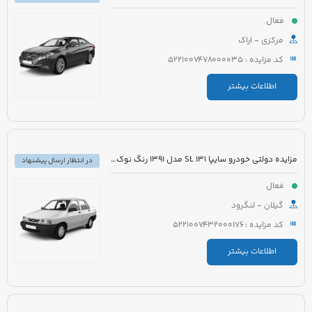
فعال
مرکزی - اراک
کد مزایده : 5221007478000035
اطلاعات بیشتر
مزایده دولتی خودرو سایپا 131 SL مدل 1391 رنگ نوک مدادی متالیک
در انتظار ارسال پیشنهاد
فعال
گیلان - لنگرود
کد مزایده : 5221007432000176
اطلاعات بیشتر