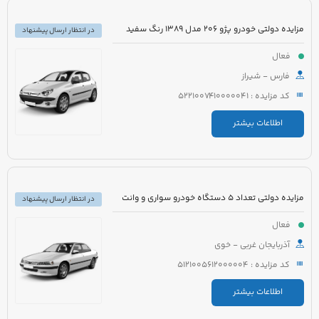
مزایده دولتی خودرو پژو 206 مدل 1389 رنگ سفید
در انتظار ارسال پیشنهاد
فعال
فارس - شیراز
کد مزایده : 5221007410000041
اطلاعات بیشتر
مزایده دولتی تعداد 5 دستگاه خودرو سواری و وانت
در انتظار ارسال پیشنهاد
فعال
آذربایجان غربی - خوی
کد مزایده : 5121005612000004
اطلاعات بیشتر