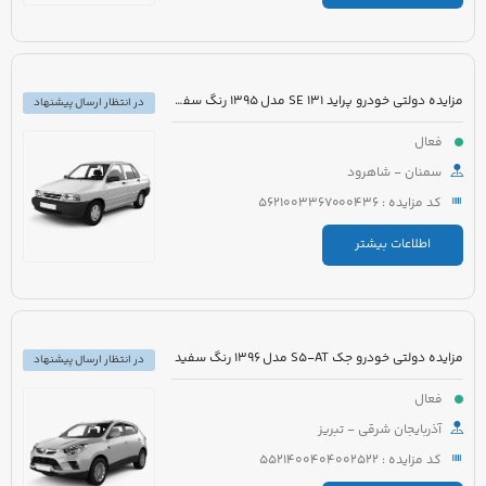
مزایده دولتی خودرو پراید 131 SE مدل 1395 رنگ سفید روغنی
در انتظار ارسال پیشنهاد
فعال
سمنان - شاهرود
کد مزایده : 5621003367000436
اطلاعات بیشتر
مزایده دولتی خودرو جک S5-AT مدل 1396 رنگ سفید
در انتظار ارسال پیشنهاد
فعال
آذربایجان شرقی - تبریز
کد مزایده : 5521400404002522