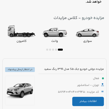
مزایده خودرو
- کلاس مزایدات
سواری
وانت
کامیون
مزایده دولتی خودرو جک S5 مدل 1396 رنگ سفید
در انتظار ارسال پیشنهاد
فعال
تهران - اسلامشهر
کد مزایده : 5821400404002945
اطلاعات بیشتر