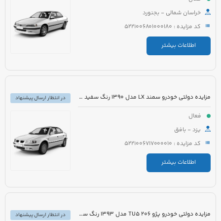
خراسان شمالی - بجنورد
کد مزایده : 5221006801000180
اطلاعات بیشتر
مزایده دولتی خودرو سمند LX مدل 1390 رنگ سفید روغنی
در انتظار ارسال پیشنهاد
فعال
یزد - بافق
کد مزایده : 5221006717000010
اطلاعات بیشتر
مزایده دولتی خودرو پژو 206 TU5 مدل 1393 رنگ سفید
در انتظار ارسال پیشنهاد