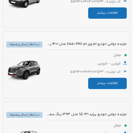
کد مزایده : 5521400404002524
اطلاعات بیشتر
مزایده دولتی خودرو ام وی ام X55-PRO مدل 1401 رنگ مشکی متالیک
در انتظار ارسال پیشنهاد
فعال
قزوین - قزوین
کد مزایده : 5521400404002523
اطلاعات بیشتر
مزایده دولتی خودرو پراید 131 SE مدل 1393 رنگ سفید روغنی
در انتظار ارسال پیشنهاد
فعال