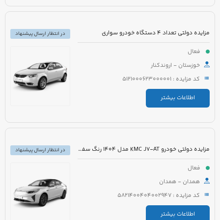
مزایده دولتی تعداد 4 دستگاه خودرو سواری
در انتظار ارسال پیشنهاد
فعال
خوزستان - اروندکنار
کد مزایده : 5121000623000001
اطلاعات بیشتر
مزایده دولتی خودرو KMC J7-AT مدل 1404 رنگ سفید
در انتظار ارسال پیشنهاد
فعال
همدان - همدان
کد مزایده : 5821400404002947
اطلاعات بیشتر