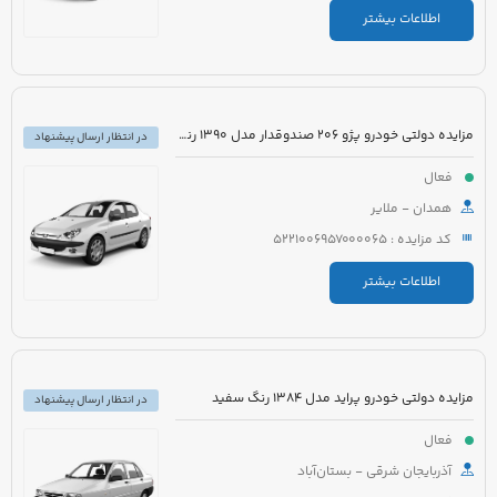
اطلاعات بیشتر
مزایده دولتی خودرو پژو 206 صندوقدار مدل 1390 رنگ سفید روغنی
در انتظار ارسال پیشنهاد
فعال
همدان - ملایر
کد مزایده : 5221006957000065
اطلاعات بیشتر
مزایده دولتی خودرو پراید مدل 1384 رنگ سفید
در انتظار ارسال پیشنهاد
فعال
آذربایجان شرقی - بستان‌آباد