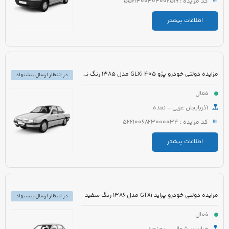
کد مزایده : 5521400404002519
اطلاعات بیشتر
مزایده دولتی خودرو پژو 405 GLXi مدل 1385 رنگ نقره ای
در انتظار ارسال پیشنهاد
فعال
آذربایجان غربی - نقده
کد مزایده : 5221006823000034
اطلاعات بیشتر
مزایده دولتی خودرو پراید GTXi مدل 1386 رنگ سفید
در انتظار ارسال پیشنهاد
فعال