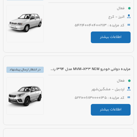
فعال
البرز - کرج
کد مزایده : 5421400404002113
اطلاعات بیشتر
مزایده دولتی خودرو MVM-X33 NEW مدل 1394 رنگ سفید
در انتظار ارسال پیشنهاد
فعال
اردبیل - مشگین‌شهر
کد مزایده : 5221006830000135
اطلاعات بیشتر