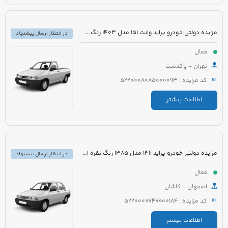
مزایده دولتی خودرو پراید وانت 151 مدل 1403 رنگ سفید صدفی
در انتظار ارسال پیشنهاد
فعال
تهران - پاکدشت
کد مزایده : 5220008085000093
اطلاعات بیشتر
مزایده دولتی خودرو پراید 141i مدل 1385 رنگ نقره ای متالیک
در انتظار ارسال پیشنهاد
فعال
اصفهان - کاشان
کد مزایده : 5220007747000184
اطلاعات بیشتر