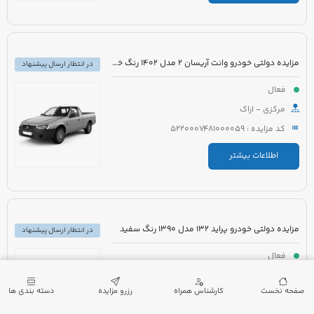
مزایده دولتی خودرو وانت آریسان 2 مدل 1402 رنگ خاکستری متالیک
در انتظار ارسال پیشنهاد
فعال
مرکزی - اراک
کد مزایده : 5220007481000059
اطلاعات بیشتر
مزایده دولتی خودرو پراید 132 مدل 1390 رنگ سفید
در انتظار ارسال پیشنهاد
فعال
گیلان - لنگرود
صفحه نخست
کارشناس همراه
رزرو مزایده
دسته بندی ها
کد مزایده : 5220007432000173