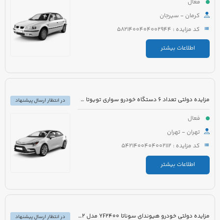
فعال
کرمان - سیرجان
کد مزایده : 5821400404002944
اطلاعات بیشتر
مزایده دولتی تعداد 6 دستگاه خودرو سواری تویوتا کرولا PIONEER هیبرید 1800cc مدل 2023
در انتظار ارسال پیشنهاد
فعال
تهران - تهران
کد مزایده : 5421400404002112
اطلاعات بیشتر
مزایده دولتی خودرو هیوندای سوناتا YF2400 مدل 2012 رنگ سفید متالیک
در انتظار ارسال پیشنهاد