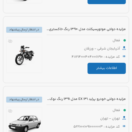
مزایده دولتی موتورسیکلت مدل 1390 رنگ خاکستری نوک مدادی
در انتظار ارسال پیشنهاد
فعال
آذربایجان شرقی - ورزقان
کد مزایده : 4821400404001790
اطلاعات بیشتر
مزایده دولتی خودرو پراید 131 EX مدل 1391 رنگ نوک مدادی متالیک
در انتظار ارسال پیشنهاد
فعال
تهران - تهران
کد مزایده : 5221001091000003