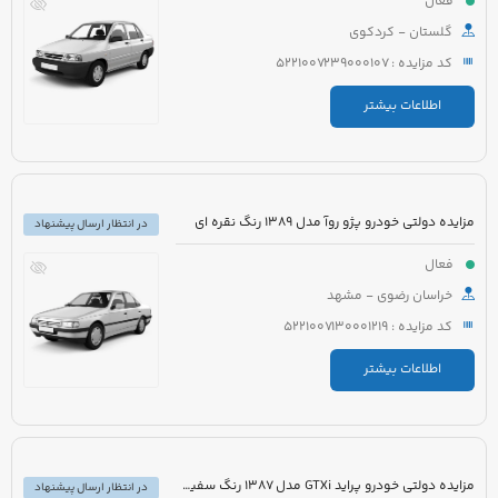
فعال
گلستان - کردکوی
کد مزایده : 5221007239000107
اطلاعات بیشتر
مزایده دولتی خودرو پژو روآ مدل 1389 رنگ نقره ای
در انتظار ارسال پیشنهاد
فعال
خراسان رضوی - مشهد
کد مزایده : 5221007130001219
اطلاعات بیشتر
مزایده دولتی خودرو پراید GTXi مدل 1387 رنگ سفید روغنی
در انتظار ارسال پیشنهاد