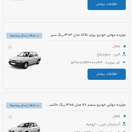
اطلاعات بیشتر
مزایده دولتی خودرو پراید GTXi مدل 1383 رنگ سبز
در انتظار ارسال پیشنهاد
فعال
البرز - ساوجبلاغ
کد مزایده : 5221008924000043
اطلاعات بیشتر
مزایده دولتی خودرو سمند X7 مدل 1385 رنگ خاکستری
در انتظار ارسال پیشنهاد
فعال
آذربایجان غربی - ارومیه