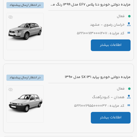
مزایده دولتی خودرو دنا پلاس EF7 مدل 1399 رنگ مشکی متالیک
در انتظار ارسال پیشنهاد
فعال
خراسان رضوی - مشهد
کد مزایده : 5221007130001207
اطلاعات بیشتر
مزایده دولتی خودرو پراید 131 SX مدل 1390
در انتظار ارسال پیشنهاد
فعال
همدان - کبودرآهنگ
کد مزایده : 5221006955000032
اطلاعات بیشتر