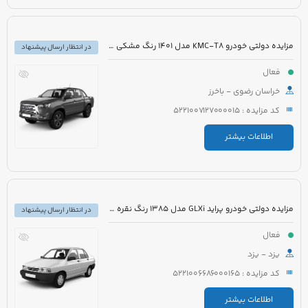
مزایده دولتی خودرو KMC-T8 مدل 1401 رنگ مشکی میکا متالیک
در انتظار ارسال پیشنهاد
فعال
خراسان رضوی - باخرز
کد مزایده : 5221007127000015
اطلاعات بیشتر
مزایده دولتی خودرو پراید GLXi مدل 1385 رنگ نقره ای
در انتظار ارسال پیشنهاد
فعال
یزد - یزد
کد مزایده : 5221006686000165
اطلاعات بیشتر