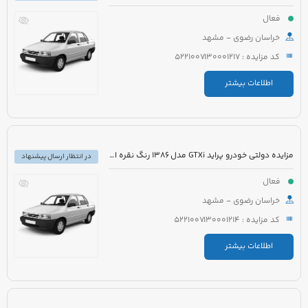
فعال
خراسان رضوی - مشهد
کد مزایده : 5221007130001217
اطلاعات بیشتر
مزایده دولتی خودرو پراید GTXi مدل 1386 رنگ نقره ای متالیک
در انتظار ارسال پیشنهاد
فعال
خراسان رضوی - مشهد
کد مزایده : 5221007130001214
اطلاعات بیشتر