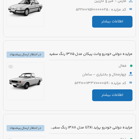
فارس - قیر و کارزین
کد مزایده : 5221007560000025
اطلاعات بیشتر
مزایده دولتی خودرو وانت پیکان مدل 1375 رنگ سفید
در انتظار ارسال پیشنهاد
فعال
چهارمحال و بختیاری - سامان
کد مزایده : 5221007337000059
اطلاعات بیشتر
مزایده دولتی خودرو پراید GTXi مدل 1388 رنگ سفید روغنی
در انتظار ارسال پیشنهاد