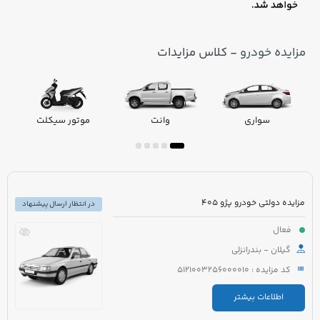
مزایده خودرو
- کلاس مزایدات
سواری
وانت
موتور سیکلت
مزایده دولتی خودرو پژو 405
در انتظار ارسال پیشنهاد
فعال
گیلان - بندرانزلی
کد مزایده : 5121003256000010
اطلاعات بیشتر