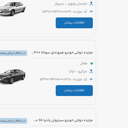
خراسان رضوی - سبزوار
کد مزایده : 5221007138000109
اطلاعات بیشتر
مزایده دولتی خودرو هیوندای سوناتا YF2400 مدل 2012 رنگ سفید متالیک
در انتظار ارسال پیشنه
فعال
مرکزی - اراک
کد مزایده : 5221007478000035
اطلاعات بیشتر
مزایده دولتی خودرو سیتروئن زانتیا SX مدل 1389 رنگ نقره ای
در انتظار ارسال پیشنه