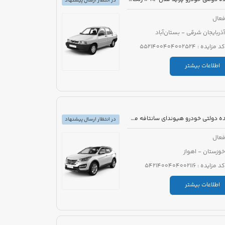
در انتظار ارسال پیشنهاد
عال
آذربایجان شرقی - بستان‌آباد
کد مزایده : 5521400404002524
اطلاعات بیشتر
مزایده دولتی خودرو هیوندای سانتافه مدل 2016
در انتظار ارسال پیشنهاد
عال
خوزستان - اهواز
کد مزایده : 5421400404002116
اطلاعات بیشتر