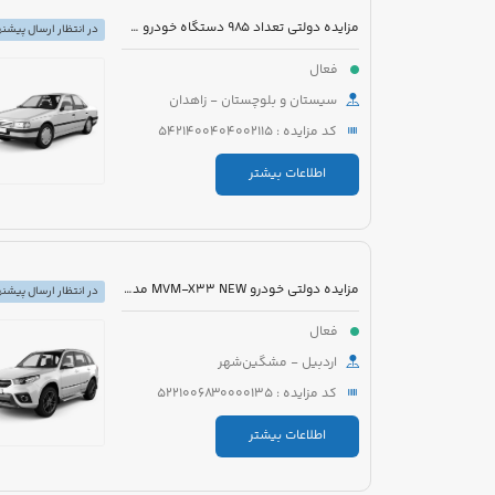
مزایده دولتی تعداد 985 دستگاه خودرو سبک، سنگین و موتورسیکلت
در انتظار ارسال پیشنه
فعال
سیستان و بلوچستان - زاهدان
کد مزایده : 5421400404002115
اطلاعات بیشتر
مزایده دولتی خودرو MVM-X33 NEW مدل 1394 رنگ سفید
در انتظار ارسال پیشنه
فعال
اردبیل - مشگین‌شهر
کد مزایده : 5221006830000135
اطلاعات بیشتر