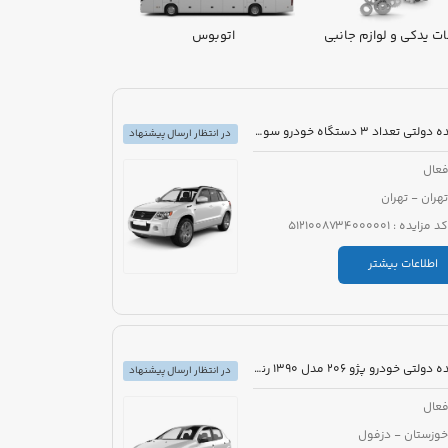
ت یدکی و لوازم جانبی
اتوبوس
ون
مزایده دولتی تعداد 3 دستگاه خودرو سواری
در انتظار ارسال پیشنهاد
عال
تهران - تهران
کد مزایده : 5121008734000001
اطلاعات بیشتر
مزایده دولتی خودرو پژو 206 مدل 1390 رنگ سفید
در انتظار ارسال پیشنهاد
عال
خوزستان - دزفول