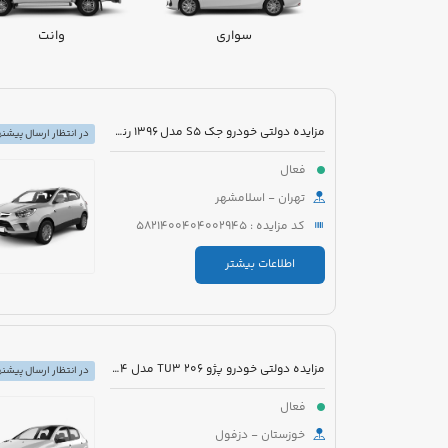
سواری
وانت
مزایده دولتی خودرو جک S5 مدل 1396 رنگ سفید
در انتظار ارسال پیشنه
فعال
تهران - اسلامشهر
کد مزایده : 5821400404002945
اطلاعات بیشتر
مزایده دولتی خودرو پژو 206 TU3 مدل 1394 رنگ سفید
در انتظار ارسال پیشنه
فعال
خوزستان - دزفول