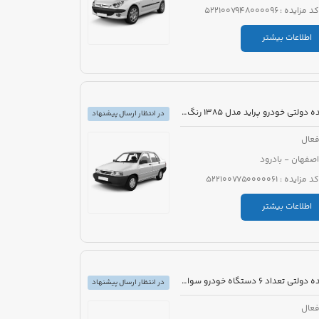
کد مزایده : 5221007948000096
اطلاعات بیشتر
مزایده دولتی خودرو پراید مدل 1385 رنگ نقره ای
در انتظار ارسال پیشنهاد
عال
اصفهان - بادرود
کد مزایده : 5221007750000061
اطلاعات بیشتر
مزایده دولتی تعداد 6 دستگاه خودرو سواری تویوتا کرولا PIONEER هیبرید 1800cc مدل 2023
در انتظار ارسال پیشنهاد
عال