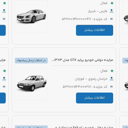
فعال
ف
فارس - شیراز
کد مزایده : 5221007410000046
اطلاعات بیشتر
مزایده دولتی خودرو پراید GTX مدل 1383 رنگ سفید
اد
در انتظار ارسال پیشنهاد
فعال
ف
خراسان رضوی - قوچان
کد مزایده : 5221007144000217
اطلاعات بیشتر
مزایده دولتی خودرو پژو 206 صندوقدار مدل 1390 رنگ سفید روغنی