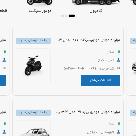
کامیون
موتور سیکلت
قطعا
مزایده دولتی موتورسیکلت J200 مدل 1403 رنگ بادمجانی
اد
در انتظار ارسال پیشنهاد
فعال
ف
البرز - کرج
کد مزایده : 5821400404002946
اطلاعات بیشتر
مزایده دولتی خودرو پراید 131 مدل 1396 رنگ سفید
اد
در انتظار ارسال پیشنهاد
فعال
ف
خوزستان - دزفول