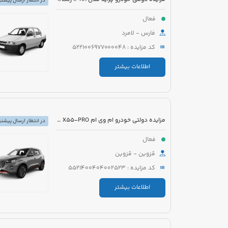
در انتظار ارسال پیشنه
فعال
فارس - لامرد
کد مزایده : 5221006977000048
اطلاعات بیشتر
مزایده دولتی خودرو ام وی ام X55-PRO مدل 1401 رنگ مشکی متالیک
در انتظار ارسال پیشنه
فعال
قزوین - قزوین
کد مزایده : 5521400404002523
اطلاعات بیشتر