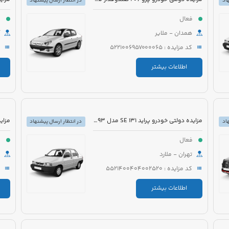
اد
در انتظار ارسال پیشنهاد
فعال
ف
همدان - ملایر
کد مزایده : 5221006957000065
اطلاعات بیشتر
مزایده دولتی خودرو پراید 131 SE مدل 1393 رنگ سفید روغنی
اد
در انتظار ارسال پیشنهاد
فعال
ف
تهران - ملارد
کد مزایده : 5521400404002520
اطلاعات بیشتر