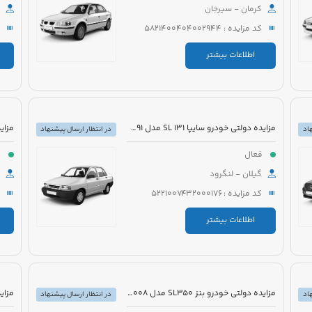
کرمان - سیرجان
کد مزایده : 5821400404002944
اطلاعات بیشتر
مزایده دولتی خودرو سایپا 131 SL مدل 1391 رنگ نوک مدادی متالیک
اد
در انتظار ارسال پیشنهاد
فعال
ف
گیلان - لنگرود
کد مزایده : 5221007432000176
اطلاعات بیشتر
مزایده دولتی خودرو بنز SL350 مدل 2008 رنگ مشکی روغنی
اد
در انتظار ارسال پیشنهاد