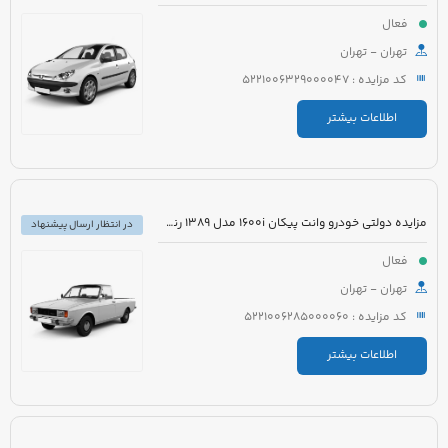
فعال
تهران - تهران
کد مزایده : 5221006329000047
اطلاعات بیشتر
مزایده دولتی خودرو وانت پیکان 1600i مدل 1389 رنگ سفید روغنی
در انتظار ارسال پیشنهاد
فعال
تهران - تهران
کد مزایده : 5221006285000060
اطلاعات بیشتر