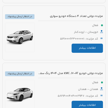
مزایده دولتی تعداد 4 دستگاه خودرو سواری
در انتظار ارسال پیشنهاد
فعال
خوزستان - اروندکنار
کد مزایده : 5121000623000001
اطلاعات بیشتر
مزایده دولتی خودرو KMC J7-AT مدل 1404 رنگ سفید
در انتظار ارسال پیشنهاد
فعال
همدان - همدان
کد مزایده : 5821400404002947
اطلاعات بیشتر