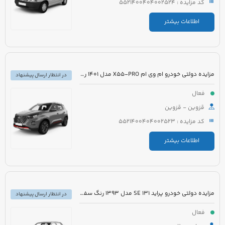
کد مزایده : 5521400404002524
اطلاعات بیشتر
مزایده دولتی خودرو ام وی ام X55-PRO مدل 1401 رنگ مشکی متالیک
در انتظار ارسال پیشنهاد
فعال
قزوین - قزوین
کد مزایده : 5521400404002523
اطلاعات بیشتر
مزایده دولتی خودرو پراید 131 SE مدل 1393 رنگ سفید روغنی
در انتظار ارسال پیشنهاد
فعال