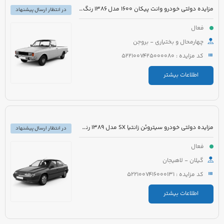
مزایده دولتی خودرو وانت پیکان 1600 مدل 1386 رنگ سفید روغنی
در انتظار ارسال پیشنهاد
فعال
چهارمحال و بختیاری - بروجن
کد مزایده : 5221007425000080
اطلاعات بیشتر
مزایده دولتی خودرو سیتروئن زانتیا SX مدل 1389 رنگ نقره ای
در انتظار ارسال پیشنهاد
فعال
گیلان - لاهیجان
کد مزایده : 5221007416000131
اطلاعات بیشتر