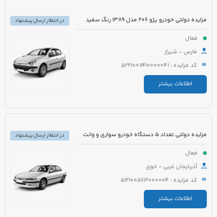
مزایده دولتی خودرو پژو 206 مدل 1389 رنگ سفید
در انتظار ارسال پیشنهاد
فعال
فارس - شیراز
کد مزایده : 5221007410000041
اطلاعات بیشتر
مزایده دولتی تعداد 5 دستگاه خودرو سواری و وانت
در انتظار ارسال پیشنهاد
فعال
آذربایجان غربی - خوی
کد مزایده : 5121005612000004
اطلاعات بیشتر