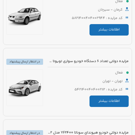
فعال
کرمان - سیرجان
کد مزایده : 5821400404002944
اطلاعات بیشتر
مزایده دولتی تعداد 6 دستگاه خودرو سواری تویوتا کرولا PIONEER هیبرید 1800cc مدل 2023
در انتظار ارسال پیشنهاد
فعال
تهران - تهران
کد مزایده : 5421400404002112
اطلاعات بیشتر
مزایده دولتی خودرو هیوندای سوناتا YF2400 مدل 2012 رنگ سفید متالیک
در انتظار ارسال پیشنهاد