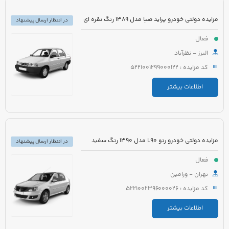
مزایده دولتی خودرو پراید صبا مدل 1389 رنگ نقره ای
در انتظار ارسال پیشنهاد
فعال
البرز - نظرآباد
کد مزایده : 5221001299000122
اطلاعات بیشتر
مزایده دولتی خودرو رنو L90 مدل 1390 رنگ سفید
در انتظار ارسال پیشنهاد
فعال
تهران - ورامین
کد مزایده : 5221002396000026
اطلاعات بیشتر