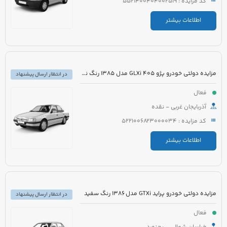
کد مزایده : 5521400404002519
اطلاعات بیشتر
مزایده دولتی خودرو پژو 405 GLXi مدل 1385 رنگ نقره ای
در انتظار ارسال پیشنهاد
فعال
آذربایجان غربی - نقده
کد مزایده : 5221006823000034
اطلاعات بیشتر
مزایده دولتی خودرو پراید GTXi مدل 1386 رنگ سفید
در انتظار ارسال پیشنهاد
فعال