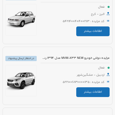
فعال
البرز - کرج
کد مزایده : 5421400404002113
اطلاعات بیشتر
مزایده دولتی خودرو MVM-X33 NEW مدل 1394 رنگ سفید
در انتظار ارسال پیشنهاد
فعال
اردبیل - مشگین‌شهر
کد مزایده : 5221006830000135
اطلاعات بیشتر