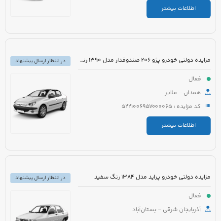
اطلاعات بیشتر
مزایده دولتی خودرو پژو 206 صندوقدار مدل 1390 رنگ سفید روغنی
در انتظار ارسال پیشنهاد
فعال
همدان - ملایر
کد مزایده : 5221006957000065
اطلاعات بیشتر
مزایده دولتی خودرو پراید مدل 1384 رنگ سفید
در انتظار ارسال پیشنهاد
فعال
آذربایجان شرقی - بستان‌آباد