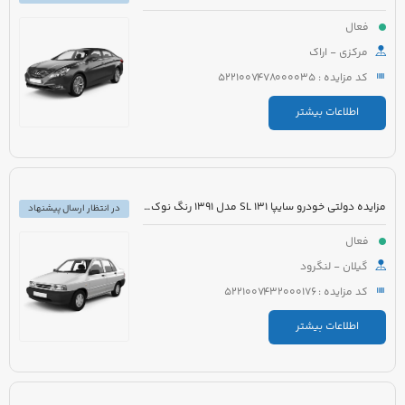
فعال
مرکزی - اراک
کد مزایده : 5221007478000035
اطلاعات بیشتر
مزایده دولتی خودرو سایپا 131 SL مدل 1391 رنگ نوک مدادی متالیک
در انتظار ارسال پیشنهاد
فعال
گیلان - لنگرود
کد مزایده : 5221007432000176
اطلاعات بیشتر