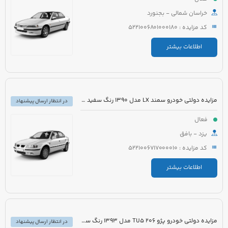
خراسان شمالی - بجنورد
کد مزایده : 5221006801000180
اطلاعات بیشتر
مزایده دولتی خودرو سمند LX مدل 1390 رنگ سفید روغنی
در انتظار ارسال پیشنهاد
فعال
یزد - بافق
کد مزایده : 5221006717000010
اطلاعات بیشتر
مزایده دولتی خودرو پژو 206 TU5 مدل 1393 رنگ سفید
در انتظار ارسال پیشنهاد