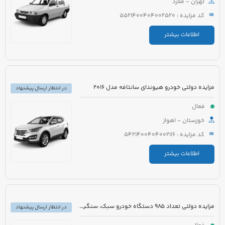
تهران - ملارد
کد مزایده : 5521400404002520
اطلاعات بیشتر
مزایده دولتی خودرو هیوندای سانتافه مدل 2016
در انتظار ارسال پیشنهاد
فعال
خوزستان - اهواز
کد مزایده : 5421400404002116
اطلاعات بیشتر
مزایده دولتی تعداد 985 دستگاه خودرو سبک، سنگین و موتورسیکلت
در انتظار ارسال پیشنهاد