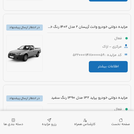
مزایده دولتی خودرو وانت آریسان 2 مدل 1402 رنگ خاکستری متالیک
در انتظار ارسال پیشنهاد
فعال
مرکزی - اراک
کد مزایده : 5220007481000059
اطلاعات بیشتر
مزایده دولتی خودرو پراید 132 مدل 1390 رنگ سفید
در انتظار ارسال پیشنهاد
فعال
گیلان - لنگرود
صفحه نخست
کارشناس همراه
رزرو مزایده
دسته بندی ها
کد مزایده : 5220007432000173