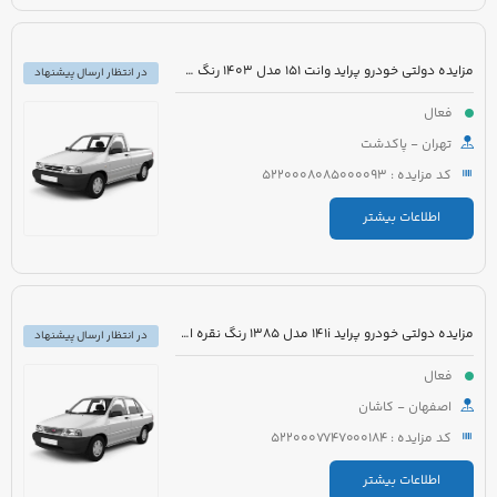
مزایده دولتی خودرو پراید وانت 151 مدل 1403 رنگ سفید صدفی
در انتظار ارسال پیشنهاد
فعال
تهران - پاکدشت
کد مزایده : 5220008085000093
اطلاعات بیشتر
مزایده دولتی خودرو پراید 141i مدل 1385 رنگ نقره ای متالیک
در انتظار ارسال پیشنهاد
فعال
اصفهان - کاشان
کد مزایده : 5220007747000184
اطلاعات بیشتر