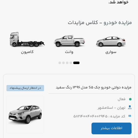
مزایده خودرو
- کلاس مزایدات
سواری
وانت
کامیون
مزایده دولتی خودرو جک S5 مدل 1396 رنگ سفید
در انتظار ارسال پیشنهاد
فعال
تهران - اسلامشهر
کد مزایده : 5821400404002945
اطلاعات بیشتر