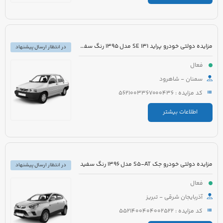
مزایده دولتی خودرو پراید 131 SE مدل 1395 رنگ سفید روغنی
در انتظار ارسال پیشنهاد
فعال
سمنان - شاهرود
کد مزایده : 5621003367000436
اطلاعات بیشتر
مزایده دولتی خودرو جک S5-AT مدل 1396 رنگ سفید
در انتظار ارسال پیشنهاد
فعال
آذربایجان شرقی - تبریز
کد مزایده : 5521400404002522