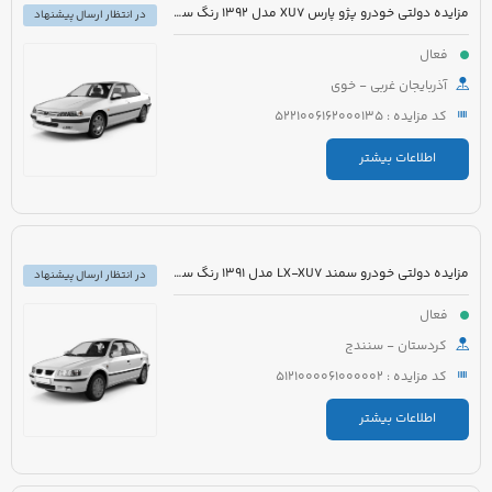
مزایده دولتی خودرو پژو پارس XU7 مدل 1392 رنگ سفید
در انتظار ارسال پیشنهاد
فعال
آذربایجان غربی - خوی
کد مزایده : 5221006162000135
اطلاعات بیشتر
مزایده دولتی خودرو سمند LX-XU7 مدل 1391 رنگ سفید
در انتظار ارسال پیشنهاد
فعال
کردستان - سنندج
کد مزایده : 5121000061000002
اطلاعات بیشتر