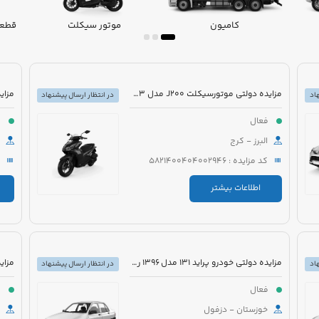
کامیون
موتور سیکلت
قطعا
مزایده دولتی موتورسیکلت J200 مدل 1403 رنگ بادمجانی
اد
در انتظار ارسال پیشنهاد
فعال
ف
البرز - کرج
کد مزایده : 5821400404002946
اطلاعات بیشتر
مزایده دولتی خودرو پراید 131 مدل 1396 رنگ سفید
اد
در انتظار ارسال پیشنهاد
فعال
ف
خوزستان - دزفول