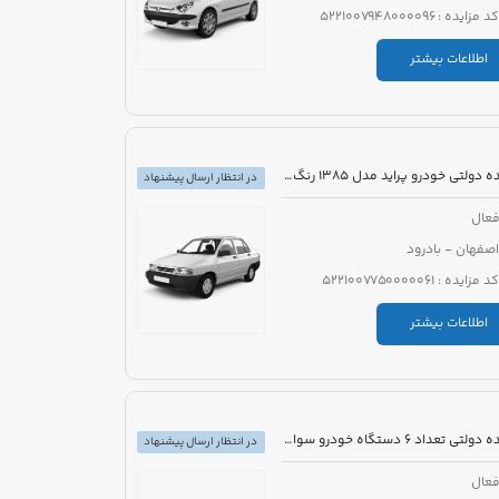
کد مزایده : 5221007948000096
اطلاعات بیشتر
مزایده دولتی خودرو پراید مدل 1385 رنگ نقره ای
در انتظار ارسال پیشنهاد
عال
اصفهان - بادرود
کد مزایده : 5221007750000061
اطلاعات بیشتر
مزایده دولتی تعداد 6 دستگاه خودرو سواری تویوتا کرولا PIONEER هیبرید 1800cc مدل 2023
در انتظار ارسال پیشنهاد
عال