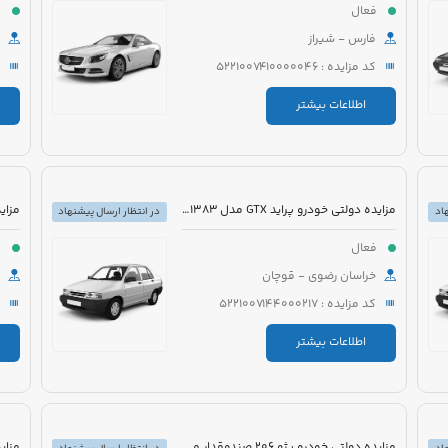
فعال
ف
فارس - شیراز
کد مزایده : 5221007410000046
اطلاعات بیشتر
مزایده دولتی خودرو پراید GTX مدل 1383 رنگ سفید
اد
در انتظار ارسال پیشنهاد
فعال
ف
خراسان رضوی - قوچان
کد مزایده : 5221007144000217
اطلاعات بیشتر
مزایده دولتی خودرو پژو 206 صندوقدار مدل 1390 رنگ سفید روغنی