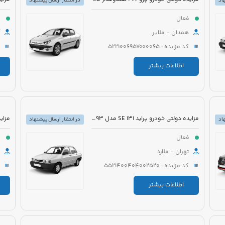
اد
در انتظار ارسال پیشنهاد
فعال
ف
همدان - ملایر
کد مزایده : 5221006957000065
اطلاعات بیشتر
مزایده دولتی خودرو پراید 131 SE مدل 1393 رنگ سفید روغنی
اد
در انتظار ارسال پیشنهاد
فعال
ف
تهران - ملارد
کد مزایده : 5521400404002520
اطلاعات بیشتر