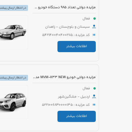
مزایده دولتی تعداد 985 دستگاه خودرو سبک، سنگین و موتورسیکلت
در انتظار ارسال پیشنه
فعال
سیستان و بلوچستان - زاهدان
کد مزایده : 5421400404002115
اطلاعات بیشتر
مزایده دولتی خودرو MVM-X33 NEW مدل 1394 رنگ سفید
در انتظار ارسال پیشنه
فعال
اردبیل - مشگین‌شهر
کد مزایده : 5221006830000135
اطلاعات بیشتر