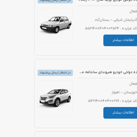
در انتظار ارسال پیشنهاد
عال
آذربایجان شرقی - بستان‌آباد
کد مزایده : 5521400404002524
اطلاعات بیشتر
مزایده دولتی خودرو هیوندای سانتافه مدل 2016
در انتظار ارسال پیشنهاد
عال
خوزستان - اهواز
کد مزایده : 5421400404002116
اطلاعات بیشتر