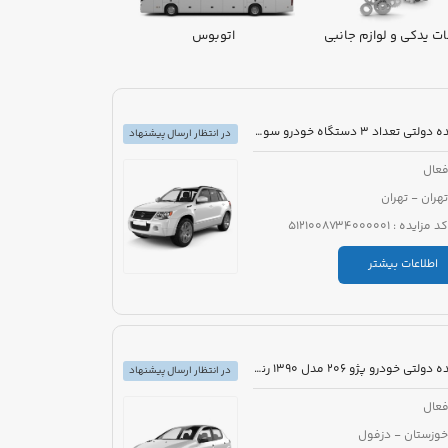
ت یدکی و لوازم جانبی
اتوبوس
ون
مزایده دولتی تعداد 3 دستگاه خودرو سواری
در انتظار ارسال پیشنهاد
عال
تهران - تهران
کد مزایده : 5121008734000001
اطلاعات بیشتر
مزایده دولتی خودرو پژو 206 مدل 1390 رنگ سفید
در انتظار ارسال پیشنهاد
عال
خوزستان - دزفول