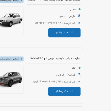
در انتظار ارسال پیشنه
فعال
فارس - لامرد
کد مزایده : 5221006977000048
اطلاعات بیشتر
مزایده دولتی خودرو ام وی ام X55-PRO مدل 1401 رنگ مشکی متالیک
در انتظار ارسال پیشنه
فعال
قزوین - قزوین
کد مزایده : 5521400404002523
اطلاعات بیشتر