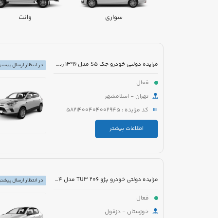
سواری
وانت
مزایده دولتی خودرو جک S5 مدل 1396 رنگ سفید
در انتظار ارسال پیشنه
فعال
تهران - اسلامشهر
کد مزایده : 5821400404002945
اطلاعات بیشتر
مزایده دولتی خودرو پژو 206 TU3 مدل 1394 رنگ سفید
در انتظار ارسال پیشنه
فعال
خوزستان - دزفول