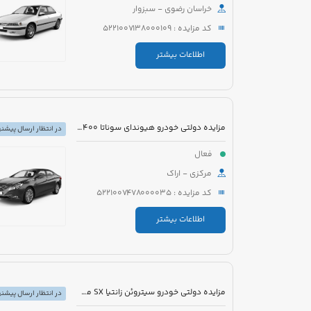
خراسان رضوی - سبزوار
کد مزایده : 5221007138000109
اطلاعات بیشتر
مزایده دولتی خودرو هیوندای سوناتا YF2400 مدل 2012 رنگ سفید متالیک
در انتظار ارسال پیشنه
فعال
مرکزی - اراک
کد مزایده : 5221007478000035
اطلاعات بیشتر
مزایده دولتی خودرو سیتروئن زانتیا SX مدل 1389 رنگ نقره ای
در انتظار ارسال پیشنه