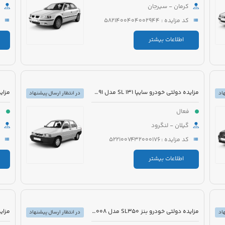
کرمان - سیرجان
کد مزایده : 5821400404002944
اطلاعات بیشتر
مزایده دولتی خودرو سایپا 131 SL مدل 1391 رنگ نوک مدادی متالیک
اد
در انتظار ارسال پیشنهاد
فعال
ف
گیلان - لنگرود
کد مزایده : 5221007432000176
اطلاعات بیشتر
مزایده دولتی خودرو بنز SL350 مدل 2008 رنگ مشکی روغنی
اد
در انتظار ارسال پیشنهاد