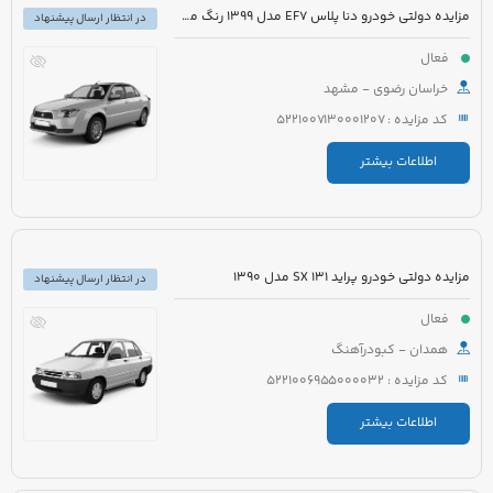
مزایده دولتی خودرو دنا پلاس EF7 مدل 1399 رنگ مشکی متالیک
در انتظار ارسال پیشنهاد
فعال
خراسان رضوی - مشهد
کد مزایده : 5221007130001207
اطلاعات بیشتر
مزایده دولتی خودرو پراید 131 SX مدل 1390
در انتظار ارسال پیشنهاد
فعال
همدان - کبودرآهنگ
کد مزایده : 5221006955000032
اطلاعات بیشتر