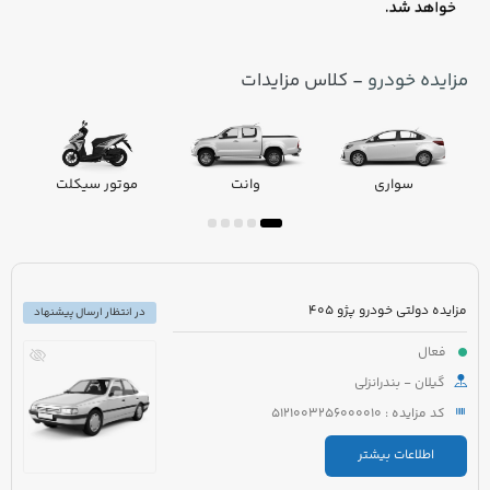
مزایده خودرو
- کلاس مزایدات
سواری
وانت
موتور سیکلت
مزایده دولتی خودرو پژو 405
در انتظار ارسال پیشنهاد
فعال
گیلان - بندرانزلی
کد مزایده : 5121003256000010
اطلاعات بیشتر