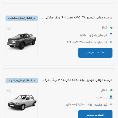
مزایده دولتی خودرو KMC-T8 مدل 1401 رنگ مشکی میکا متالیک
در انتظار ارسال پیشنهاد
فعال
خراسان رضوی - باخرز
کد مزایده : 5221007127000015
اطلاعات بیشتر
مزایده دولتی خودرو پراید GLXi مدل 1385 رنگ نقره ای
در انتظار ارسال پیشنهاد
فعال
یزد - یزد
کد مزایده : 5221006686000165
اطلاعات بیشتر