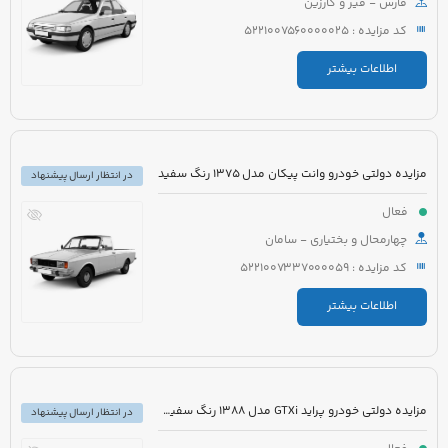
فارس - قیر و کارزین
کد مزایده : 5221007560000025
اطلاعات بیشتر
مزایده دولتی خودرو وانت پیکان مدل 1375 رنگ سفید
در انتظار ارسال پیشنهاد
فعال
چهارمحال و بختیاری - سامان
کد مزایده : 5221007337000059
اطلاعات بیشتر
مزایده دولتی خودرو پراید GTXi مدل 1388 رنگ سفید روغنی
در انتظار ارسال پیشنهاد