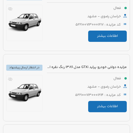
فعال
خراسان رضوی - مشهد
کد مزایده : 5221007130001217
اطلاعات بیشتر
مزایده دولتی خودرو پراید GTXi مدل 1386 رنگ نقره ای متالیک
در انتظار ارسال پیشنهاد
فعال
خراسان رضوی - مشهد
کد مزایده : 5221007130001214
اطلاعات بیشتر