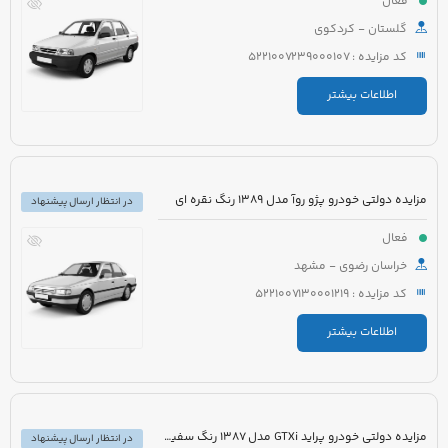
فعال
گلستان - کردکوی
کد مزایده : 5221007239000107
اطلاعات بیشتر
مزایده دولتی خودرو پژو روآ مدل 1389 رنگ نقره ای
در انتظار ارسال پیشنهاد
فعال
خراسان رضوی - مشهد
کد مزایده : 5221007130001219
اطلاعات بیشتر
مزایده دولتی خودرو پراید GTXi مدل 1387 رنگ سفید روغنی
در انتظار ارسال پیشنهاد