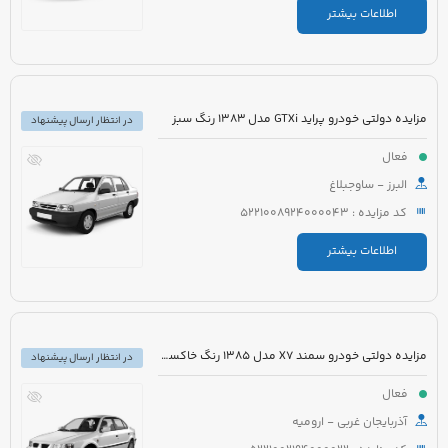
اطلاعات بیشتر
مزایده دولتی خودرو پراید GTXi مدل 1383 رنگ سبز
در انتظار ارسال پیشنهاد
فعال
البرز - ساوجبلاغ
کد مزایده : 5221008924000043
اطلاعات بیشتر
مزایده دولتی خودرو سمند X7 مدل 1385 رنگ خاکستری
در انتظار ارسال پیشنهاد
فعال
آذربایجان غربی - ارومیه