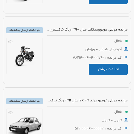
مزایده دولتی موتورسیکلت مدل 1390 رنگ خاکستری نوک مدادی
در انتظار ارسال پیشنهاد
فعال
آذربایجان شرقی - ورزقان
کد مزایده : 4821400404001790
اطلاعات بیشتر
مزایده دولتی خودرو پراید 131 EX مدل 1391 رنگ نوک مدادی متالیک
در انتظار ارسال پیشنهاد
فعال
تهران - تهران
کد مزایده : 5221001091000003