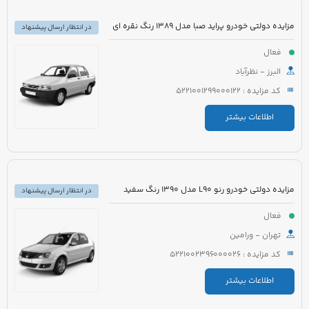
مزایده دولتی خودرو پراید صبا مدل 1389 رنگ نقره ای
در انتظار ارسال پیشنهاد
فعال
البرز - نظرآباد
کد مزایده : 5221001299000122
اطلاعات بیشتر
مزایده دولتی خودرو رنو L90 مدل 1390 رنگ سفید
در انتظار ارسال پیشنهاد
فعال
تهران - ورامین
کد مزایده : 5221002396000026
اطلاعات بیشتر