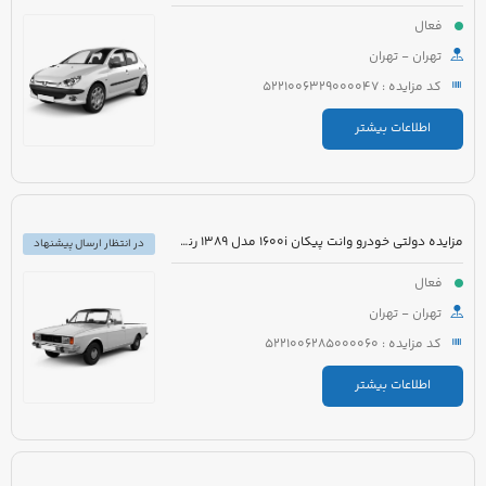
فعال
تهران - تهران
کد مزایده : 5221006329000047
اطلاعات بیشتر
مزایده دولتی خودرو وانت پیکان 1600i مدل 1389 رنگ سفید روغنی
در انتظار ارسال پیشنهاد
فعال
تهران - تهران
کد مزایده : 5221006285000060
اطلاعات بیشتر