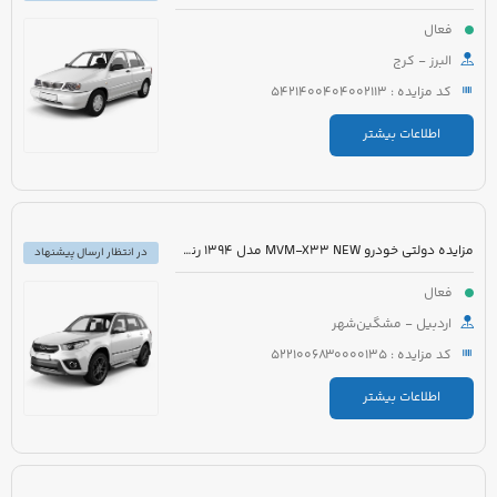
فعال
البرز - کرج
کد مزایده : 5421400404002113
اطلاعات بیشتر
مزایده دولتی خودرو MVM-X33 NEW مدل 1394 رنگ سفید
در انتظار ارسال پیشنهاد
فعال
اردبیل - مشگین‌شهر
کد مزایده : 5221006830000135
اطلاعات بیشتر