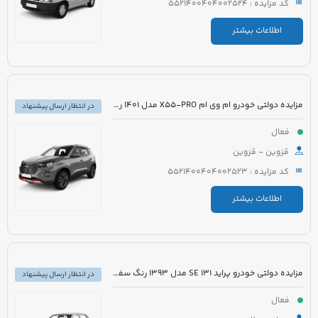
کد مزایده : 5521400404002524
اطلاعات بیشتر
مزایده دولتی خودرو ام وی ام X55-PRO مدل 1401 رنگ مشکی متالیک
در انتظار ارسال پیشنهاد
فعال
قزوین - قزوین
کد مزایده : 5521400404002523
اطلاعات بیشتر
مزایده دولتی خودرو پراید 131 SE مدل 1393 رنگ سفید روغنی
در انتظار ارسال پیشنهاد
فعال