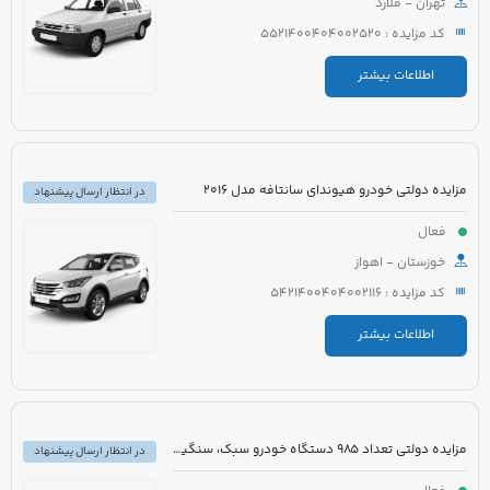
تهران - ملارد
کد مزایده : 5521400404002520
اطلاعات بیشتر
مزایده دولتی خودرو هیوندای سانتافه مدل 2016
در انتظار ارسال پیشنهاد
فعال
خوزستان - اهواز
کد مزایده : 5421400404002116
اطلاعات بیشتر
مزایده دولتی تعداد 985 دستگاه خودرو سبک، سنگین و موتورسیکلت
در انتظار ارسال پیشنهاد