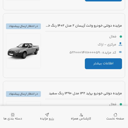
مزایده دولتی خودرو وانت آریسان 2 مدل 1402 رنگ خاکستری متالیک
در انتظار ارسال پیشنهاد
فعال
مرکزی - اراک
کد مزایده : 5220007481000059
اطلاعات بیشتر
مزایده دولتی خودرو پراید 132 مدل 1390 رنگ سفید
در انتظار ارسال پیشنهاد
فعال
گیلان - لنگرود
صفحه نخست
کارشناس همراه
رزرو مزایده
دسته بندی ها
کد مزایده : 5220007432000173