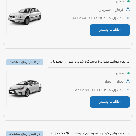
فعال
کرمان - سیرجان
کد مزایده : 5821400404002944
اطلاعات بیشتر
مزایده دولتی تعداد 6 دستگاه خودرو سواری تویوتا کرولا PIONEER هیبرید 1800cc مدل 2023
در انتظار ارسال پیشنهاد
فعال
تهران - تهران
کد مزایده : 5421400404002112
اطلاعات بیشتر
مزایده دولتی خودرو هیوندای سوناتا YF2400 مدل 2012 رنگ سفید متالیک
در انتظار ارسال پیشنهاد