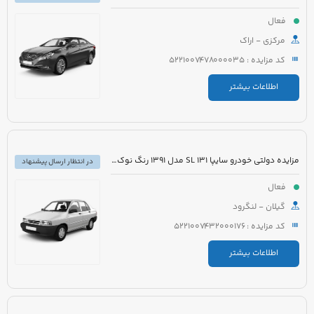
فعال
مرکزی - اراک
کد مزایده : 5221007478000035
اطلاعات بیشتر
مزایده دولتی خودرو سایپا 131 SL مدل 1391 رنگ نوک مدادی متالیک
در انتظار ارسال پیشنهاد
فعال
گیلان - لنگرود
کد مزایده : 5221007432000176
اطلاعات بیشتر