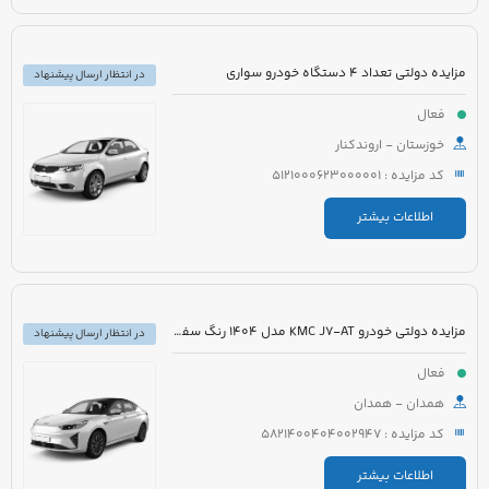
مزایده دولتی تعداد 4 دستگاه خودرو سواری
در انتظار ارسال پیشنهاد
فعال
خوزستان - اروندکنار
کد مزایده : 5121000623000001
اطلاعات بیشتر
مزایده دولتی خودرو KMC J7-AT مدل 1404 رنگ سفید
در انتظار ارسال پیشنهاد
فعال
همدان - همدان
کد مزایده : 5821400404002947
اطلاعات بیشتر