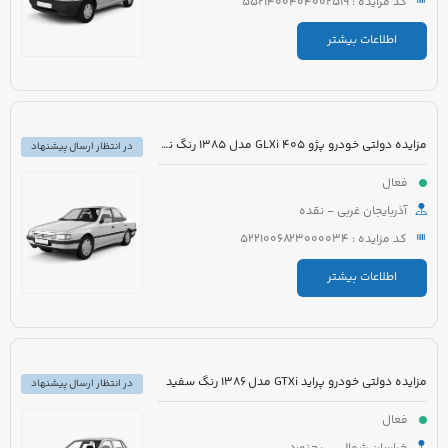
کد مزایده : 5521400404002519
اطلاعات بیشتر
مزایده دولتی خودرو پژو 405 GLXi مدل 1385 رنگ نقره ای
در انتظار ارسال پیشنهاد
فعال
آذربایجان غربی - نقده
کد مزایده : 5221006823000034
اطلاعات بیشتر
مزایده دولتی خودرو پراید GTXi مدل 1386 رنگ سفید
در انتظار ارسال پیشنهاد
فعال