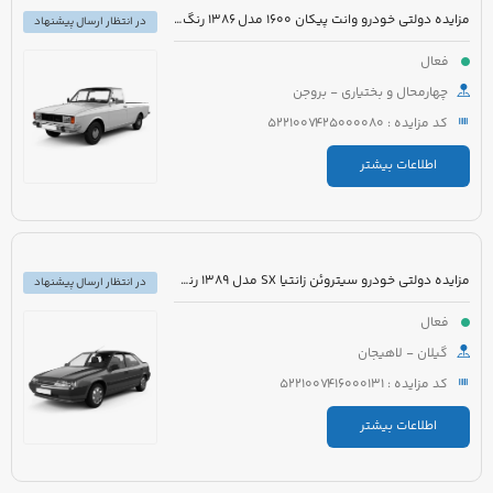
مزایده دولتی خودرو وانت پیکان 1600 مدل 1386 رنگ سفید روغنی
در انتظار ارسال پیشنهاد
فعال
چهارمحال و بختیاری - بروجن
کد مزایده : 5221007425000080
اطلاعات بیشتر
مزایده دولتی خودرو سیتروئن زانتیا SX مدل 1389 رنگ نقره ای
در انتظار ارسال پیشنهاد
فعال
گیلان - لاهیجان
کد مزایده : 5221007416000131
اطلاعات بیشتر