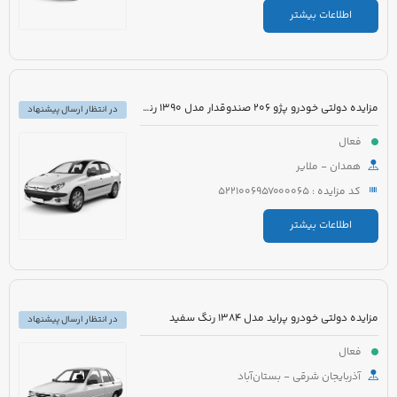
اطلاعات بیشتر
مزایده دولتی خودرو پژو 206 صندوقدار مدل 1390 رنگ سفید روغنی
در انتظار ارسال پیشنهاد
فعال
همدان - ملایر
کد مزایده : 5221006957000065
اطلاعات بیشتر
مزایده دولتی خودرو پراید مدل 1384 رنگ سفید
در انتظار ارسال پیشنهاد
فعال
آذربایجان شرقی - بستان‌آباد