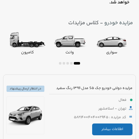
مزایده خودرو
- کلاس مزایدات
سواری
وانت
کامیون
مزایده دولتی خودرو جک S5 مدل 1396 رنگ سفید
در انتظار ارسال پیشنهاد
فعال
تهران - اسلامشهر
کد مزایده : 5821400404002945
اطلاعات بیشتر