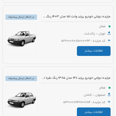
مزایده دولتی خودرو پراید وانت 151 مدل 1403 رنگ سفید صدفی
در انتظار ارسال پیشنهاد
فعال
تهران - پاکدشت
کد مزایده : 5220008085000093
اطلاعات بیشتر
مزایده دولتی خودرو پراید 141i مدل 1385 رنگ نقره ای متالیک
در انتظار ارسال پیشنهاد
فعال
اصفهان - کاشان
کد مزایده : 5220007747000184
اطلاعات بیشتر