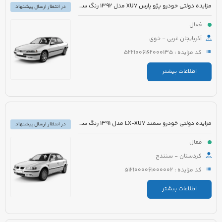
مزایده دولتی خودرو پژو پارس XU7 مدل 1392 رنگ سفید
در انتظار ارسال پیشنهاد
فعال
آذربایجان غربی - خوی
کد مزایده : 5221006162000135
اطلاعات بیشتر
مزایده دولتی خودرو سمند LX-XU7 مدل 1391 رنگ سفید
در انتظار ارسال پیشنهاد
فعال
کردستان - سنندج
کد مزایده : 5121000061000002
اطلاعات بیشتر