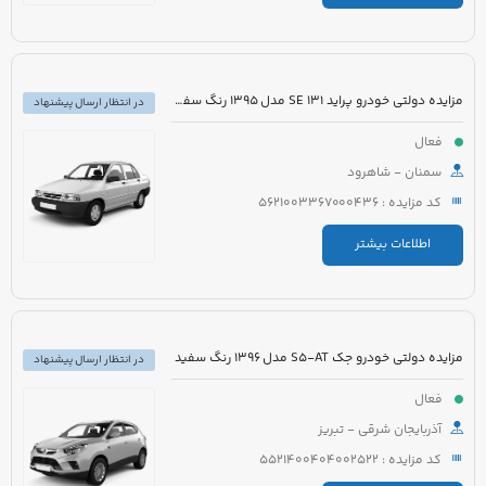
مزایده دولتی خودرو پراید 131 SE مدل 1395 رنگ سفید روغنی
در انتظار ارسال پیشنهاد
فعال
سمنان - شاهرود
کد مزایده : 5621003367000436
اطلاعات بیشتر
مزایده دولتی خودرو جک S5-AT مدل 1396 رنگ سفید
در انتظار ارسال پیشنهاد
فعال
آذربایجان شرقی - تبریز
کد مزایده : 5521400404002522