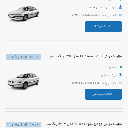
خراسان شمالی - بجنورد
کد مزایده : 5221006801000180
اطلاعات بیشتر
مزایده دولتی خودرو سمند LX مدل 1390 رنگ سفید روغنی
در انتظار ارسال پیشنهاد
فعال
یزد - بافق
کد مزایده : 5221006717000010
اطلاعات بیشتر
مزایده دولتی خودرو پژو 206 TU5 مدل 1393 رنگ سفید
در انتظار ارسال پیشنهاد