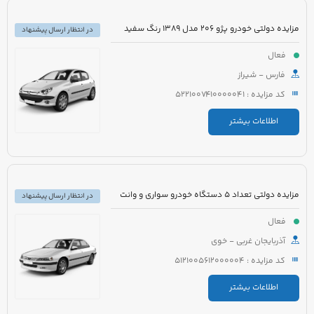
مزایده دولتی خودرو پژو 206 مدل 1389 رنگ سفید
در انتظار ارسال پیشنهاد
فعال
فارس - شیراز
کد مزایده : 5221007410000041
اطلاعات بیشتر
مزایده دولتی تعداد 5 دستگاه خودرو سواری و وانت
در انتظار ارسال پیشنهاد
فعال
آذربایجان غربی - خوی
کد مزایده : 5121005612000004
اطلاعات بیشتر