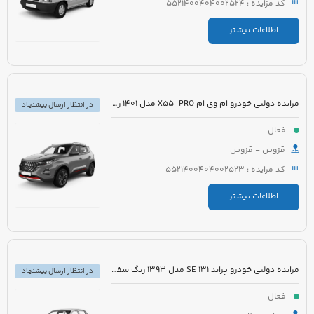
کد مزایده : 5521400404002524
اطلاعات بیشتر
مزایده دولتی خودرو ام وی ام X55-PRO مدل 1401 رنگ مشکی متالیک
در انتظار ارسال پیشنهاد
فعال
قزوین - قزوین
کد مزایده : 5521400404002523
اطلاعات بیشتر
مزایده دولتی خودرو پراید 131 SE مدل 1393 رنگ سفید روغنی
در انتظار ارسال پیشنهاد
فعال