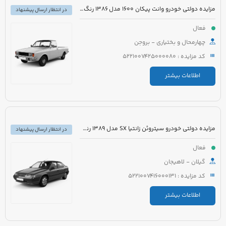
مزایده دولتی خودرو وانت پیکان 1600 مدل 1386 رنگ سفید روغنی
در انتظار ارسال پیشنهاد
فعال
چهارمحال و بختیاری - بروجن
کد مزایده : 5221007425000080
اطلاعات بیشتر
مزایده دولتی خودرو سیتروئن زانتیا SX مدل 1389 رنگ نقره ای
در انتظار ارسال پیشنهاد
فعال
گیلان - لاهیجان
کد مزایده : 5221007416000131
اطلاعات بیشتر