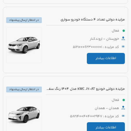
مزایده دولتی تعداد 4 دستگاه خودرو سواری
در انتظار ارسال پیشنهاد
فعال
خوزستان - اروندکنار
کد مزایده : 5121000623000001
اطلاعات بیشتر
مزایده دولتی خودرو KMC J7-AT مدل 1404 رنگ سفید
در انتظار ارسال پیشنهاد
فعال
همدان - همدان
کد مزایده : 5821400404002947
اطلاعات بیشتر