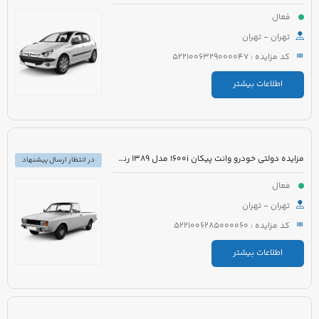
فعال
تهران - تهران
کد مزایده : 5221006329000047
اطلاعات بیشتر
مزایده دولتی خودرو وانت پیکان 1600i مدل 1389 رنگ سفید روغنی
در انتظار ارسال پیشنهاد
فعال
تهران - تهران
کد مزایده : 5221006285000060
اطلاعات بیشتر