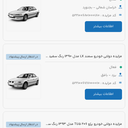
خراسان شمالی - بجنورد
کد مزایده : 5221006801000180
اطلاعات بیشتر
مزایده دولتی خودرو سمند LX مدل 1390 رنگ سفید روغنی
در انتظار ارسال پیشنهاد
فعال
یزد - بافق
کد مزایده : 5221006717000010
اطلاعات بیشتر
مزایده دولتی خودرو پژو 206 TU5 مدل 1393 رنگ سفید
در انتظار ارسال پیشنهاد