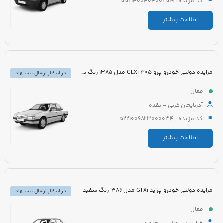
کد مزایده : 5521400404002519
اطلاعات بیشتر
مزایده دولتی خودرو پژو 405 GLXi مدل 1385 رنگ نقره ای
در انتظار ارسال پیشنهاد
فعال
آذربایجان غربی - نقده
کد مزایده : 5221006823000034
اطلاعات بیشتر
مزایده دولتی خودرو پراید GTXi مدل 1386 رنگ سفید
در انتظار ارسال پیشنهاد
فعال