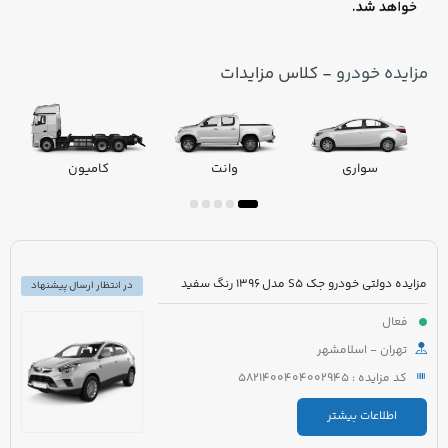
مزایده خودرو
- کلاس مزایدات
سواری
وانت
کامیون
مزایده دولتی خودرو جک S5 مدل 1396 رنگ سفید
در انتظار ارسال پیشنهاد
فعال
تهران - اسلامشهر
کد مزایده : 5821400404002945
اطلاعات بیشتر