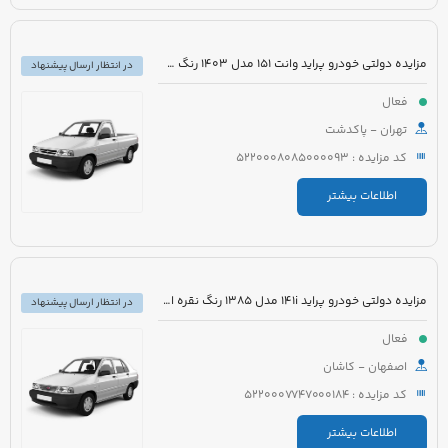
مزایده دولتی خودرو پراید وانت 151 مدل 1403 رنگ سفید صدفی
در انتظار ارسال پیشنهاد
فعال
تهران - پاکدشت
کد مزایده : 5220008085000093
اطلاعات بیشتر
مزایده دولتی خودرو پراید 141i مدل 1385 رنگ نقره ای متالیک
در انتظار ارسال پیشنهاد
فعال
اصفهان - کاشان
کد مزایده : 5220007747000184
اطلاعات بیشتر