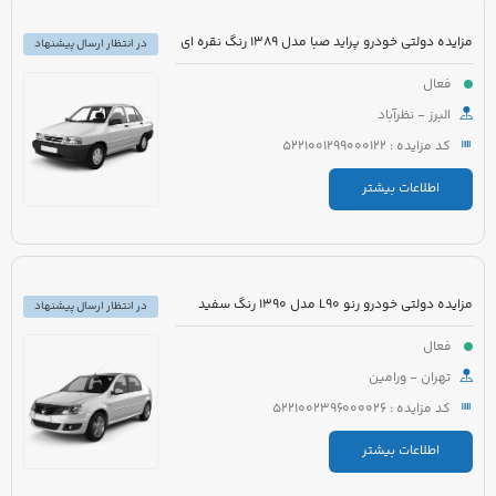
مزایده دولتی خودرو پراید صبا مدل 1389 رنگ نقره ای
در انتظار ارسال پیشنهاد
فعال
البرز - نظرآباد
کد مزایده : 5221001299000122
اطلاعات بیشتر
مزایده دولتی خودرو رنو L90 مدل 1390 رنگ سفید
در انتظار ارسال پیشنهاد
فعال
تهران - ورامین
کد مزایده : 5221002396000026
اطلاعات بیشتر