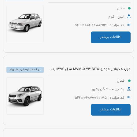
فعال
البرز - کرج
کد مزایده : 5421400404002113
اطلاعات بیشتر
مزایده دولتی خودرو MVM-X33 NEW مدل 1394 رنگ سفید
در انتظار ارسال پیشنهاد
فعال
اردبیل - مشگین‌شهر
کد مزایده : 5221006830000135
اطلاعات بیشتر