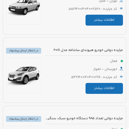
تهران - ملارد
کد مزایده : 5521400404002520
اطلاعات بیشتر
مزایده دولتی خودرو هیوندای سانتافه مدل 2016
در انتظار ارسال پیشنهاد
فعال
خوزستان - اهواز
کد مزایده : 5421400404002116
اطلاعات بیشتر
مزایده دولتی تعداد 985 دستگاه خودرو سبک، سنگین و موتورسیکلت
در انتظار ارسال پیشنهاد