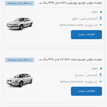
مزایده دولتی خودرو پژو پارس XU7 مدل 1392 رنگ سفید
در انتظار ارسال پیشنهاد
فعال
آذربایجان غربی - خوی
کد مزایده : 5221006162000135
اطلاعات بیشتر
مزایده دولتی خودرو سمند LX-XU7 مدل 1391 رنگ سفید
در انتظار ارسال پیشنهاد
فعال
کردستان - سنندج
کد مزایده : 5121000061000002
اطلاعات بیشتر