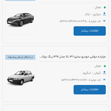
فعال
مرکزی - اراک
کد مزایده : 5221007478000035
اطلاعات بیشتر
مزایده دولتی خودرو سایپا 131 SL مدل 1391 رنگ نوک مدادی متالیک
در انتظار ارسال پیشنهاد
فعال
گیلان - لنگرود
کد مزایده : 5221007432000176
اطلاعات بیشتر