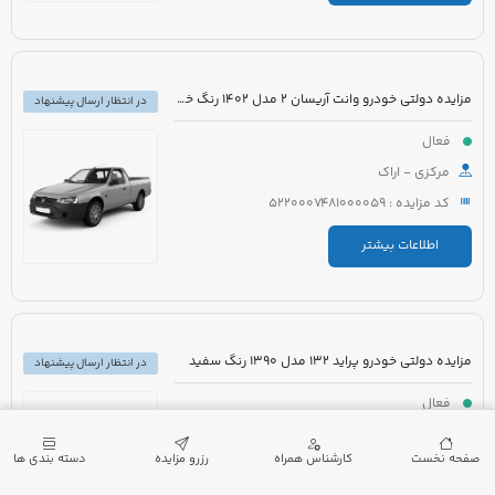
مزایده دولتی خودرو وانت آریسان 2 مدل 1402 رنگ خاکستری متالیک
در انتظار ارسال پیشنهاد
فعال
مرکزی - اراک
کد مزایده : 5220007481000059
اطلاعات بیشتر
مزایده دولتی خودرو پراید 132 مدل 1390 رنگ سفید
در انتظار ارسال پیشنهاد
فعال
گیلان - لنگرود
صفحه نخست
کارشناس همراه
رزرو مزایده
دسته بندی ها
کد مزایده : 5220007432000173