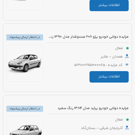
اطلاعات بیشتر
مزایده دولتی خودرو پژو 206 صندوقدار مدل 1390 رنگ سفید روغنی
در انتظار ارسال پیشنهاد
فعال
همدان - ملایر
کد مزایده : 5221006957000065
اطلاعات بیشتر
مزایده دولتی خودرو پراید مدل 1384 رنگ سفید
در انتظار ارسال پیشنهاد
فعال
آذربایجان شرقی - بستان‌آباد