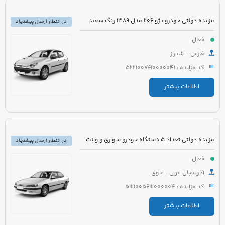
مزایده دولتی خودرو پژو 206 مدل 1389 رنگ سفید
در انتظار ارسال پیشنهاد
فعال
فارس - شیراز
کد مزایده : 5221007410000041
اطلاعات بیشتر
مزایده دولتی تعداد 5 دستگاه خودرو سواری و وانت
در انتظار ارسال پیشنهاد
فعال
آذربایجان غربی - خوی
کد مزایده : 5121005612000004
اطلاعات بیشتر