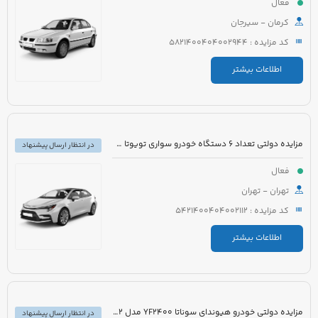
فعال
کرمان - سیرجان
کد مزایده : 5821400404002944
اطلاعات بیشتر
مزایده دولتی تعداد 6 دستگاه خودرو سواری تویوتا کرولا PIONEER هیبرید 1800cc مدل 2023
در انتظار ارسال پیشنهاد
فعال
تهران - تهران
کد مزایده : 5421400404002112
اطلاعات بیشتر
مزایده دولتی خودرو هیوندای سوناتا YF2400 مدل 2012 رنگ سفید متالیک
در انتظار ارسال پیشنهاد