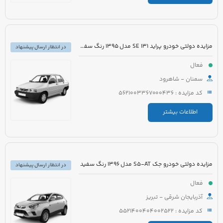
مزایده دولتی خودرو پراید 131 SE مدل 1395 رنگ سفید روغنی
در انتظار ارسال پیشنهاد
فعال
سمنان - شاهرود
کد مزایده : 5621003367000436
اطلاعات بیشتر
مزایده دولتی خودرو جک S5-AT مدل 1396 رنگ سفید
در انتظار ارسال پیشنهاد
فعال
آذربایجان شرقی - تبریز
کد مزایده : 5521400404002522