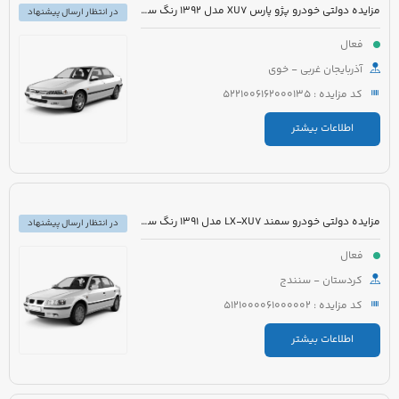
مزایده دولتی خودرو پژو پارس XU7 مدل 1392 رنگ سفید
در انتظار ارسال پیشنهاد
فعال
آذربایجان غربی - خوی
کد مزایده : 5221006162000135
اطلاعات بیشتر
مزایده دولتی خودرو سمند LX-XU7 مدل 1391 رنگ سفید
در انتظار ارسال پیشنهاد
فعال
کردستان - سنندج
کد مزایده : 5121000061000002
اطلاعات بیشتر