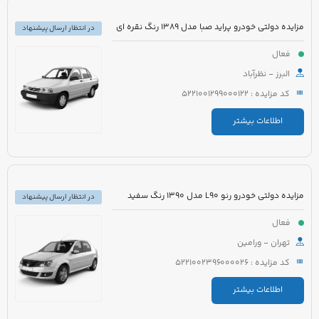
مزایده دولتی خودرو پراید صبا مدل 1389 رنگ نقره ای
در انتظار ارسال پیشنهاد
فعال
البرز - نظرآباد
کد مزایده : 5221001299000122
اطلاعات بیشتر
مزایده دولتی خودرو رنو L90 مدل 1390 رنگ سفید
در انتظار ارسال پیشنهاد
فعال
تهران - ورامین
کد مزایده : 5221002396000026
اطلاعات بیشتر