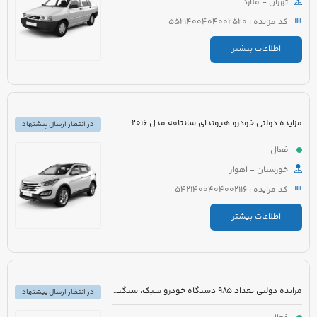
تهران - ملارد
کد مزایده : 5521400404002520
اطلاعات بیشتر
مزایده دولتی خودرو هیوندای سانتافه مدل 2016
در انتظار ارسال پیشنهاد
فعال
خوزستان - اهواز
کد مزایده : 5421400404002116
اطلاعات بیشتر
مزایده دولتی تعداد 985 دستگاه خودرو سبک، سنگین و موتورسیکلت
در انتظار ارسال پیشنهاد