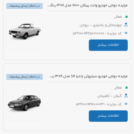
مزایده دولتی خودرو وانت پیکان 1600 مدل 1386 رنگ سفید روغنی
در انتظار ارسال پیشنهاد
فعال
چهارمحال و بختیاری - بروجن
کد مزایده : 5221007425000080
اطلاعات بیشتر
مزایده دولتی خودرو سیتروئن زانتیا SX مدل 1389 رنگ نقره ای
در انتظار ارسال پیشنهاد
فعال
گیلان - لاهیجان
کد مزایده : 5221007416000131
اطلاعات بیشتر