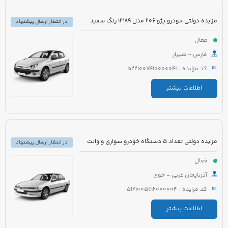
مزایده دولتی خودرو پژو 206 مدل 1389 رنگ سفید
در انتظار ارسال پیشنهاد
فعال
فارس - شیراز
کد مزایده : 5221007410000041
اطلاعات بیشتر
مزایده دولتی تعداد 5 دستگاه خودرو سواری و وانت
در انتظار ارسال پیشنهاد
فعال
آذربایجان غربی - خوی
کد مزایده : 5121005612000004
اطلاعات بیشتر