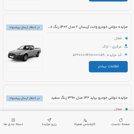
مزایده دولتی خودرو وانت آریسان 2 مدل 1402 رنگ خاکستری متالیک
در انتظار ارسال پیشنهاد
فعال
مرکزی - اراک
کد مزایده : 5220007481000059
اطلاعات بیشتر
مزایده دولتی خودرو پراید 132 مدل 1390 رنگ سفید
در انتظار ارسال پیشنهاد
فعال
گیلان - لنگرود
صفحه نخست
کارشناس همراه
رزرو مزایده
دسته بندی ها
کد مزایده : 5220007432000173