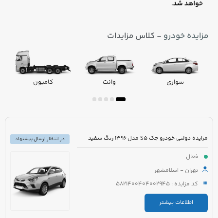
مزایده خودرو
- کلاس مزایدات
سواری
وانت
کامیون
مزایده دولتی خودرو جک S5 مدل 1396 رنگ سفید
در انتظار ارسال پیشنهاد
فعال
تهران - اسلامشهر
کد مزایده : 5821400404002945
اطلاعات بیشتر