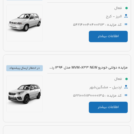
فعال
البرز - کرج
کد مزایده : 5421400404002113
اطلاعات بیشتر
مزایده دولتی خودرو MVM-X33 NEW مدل 1394 رنگ سفید
در انتظار ارسال پیشنهاد
فعال
اردبیل - مشگین‌شهر
کد مزایده : 5221006830000135
اطلاعات بیشتر