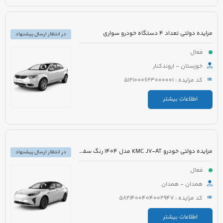
مزایده دولتی تعداد 4 دستگاه خودرو سواری
در انتظار ارسال پیشنهاد
فعال
خوزستان - اروندکنار
کد مزایده : 5121000623000001
اطلاعات بیشتر
مزایده دولتی خودرو KMC J7-AT مدل 1404 رنگ سفید
در انتظار ارسال پیشنهاد
فعال
همدان - همدان
کد مزایده : 5821400404002947
اطلاعات بیشتر