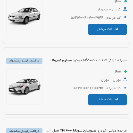
فعال
کرمان - سیرجان
کد مزایده : 5821400404002944
اطلاعات بیشتر
مزایده دولتی تعداد 6 دستگاه خودرو سواری تویوتا کرولا PIONEER هیبرید 1800cc مدل 2023
در انتظار ارسال پیشنهاد
فعال
تهران - تهران
کد مزایده : 5421400404002112
اطلاعات بیشتر
مزایده دولتی خودرو هیوندای سوناتا YF2400 مدل 2012 رنگ سفید متالیک
در انتظار ارسال پیشنهاد