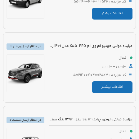
کد مزایده : 5521400404002524
اطلاعات بیشتر
مزایده دولتی خودرو ام وی ام X55-PRO مدل 1401 رنگ مشکی متالیک
در انتظار ارسال پیشنهاد
فعال
قزوین - قزوین
کد مزایده : 5521400404002523
اطلاعات بیشتر
مزایده دولتی خودرو پراید 131 SE مدل 1393 رنگ سفید روغنی
در انتظار ارسال پیشنهاد
فعال