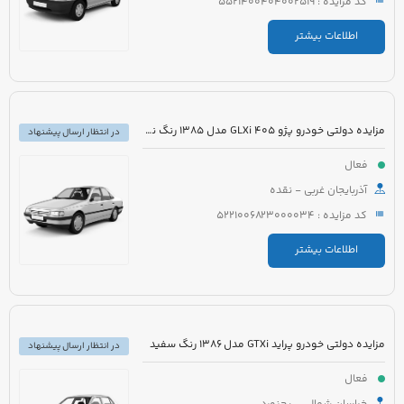
کد مزایده : 5521400404002519
اطلاعات بیشتر
مزایده دولتی خودرو پژو 405 GLXi مدل 1385 رنگ نقره ای
در انتظار ارسال پیشنهاد
فعال
آذربایجان غربی - نقده
کد مزایده : 5221006823000034
اطلاعات بیشتر
مزایده دولتی خودرو پراید GTXi مدل 1386 رنگ سفید
در انتظار ارسال پیشنهاد
فعال