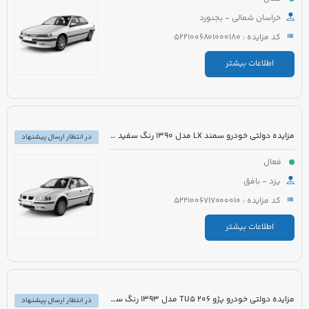
خراسان شمالی - بجنورد
کد مزایده : 5221006801000180
اطلاعات بیشتر
مزایده دولتی خودرو سمند LX مدل 1390 رنگ سفید روغنی
در انتظار ارسال پیشنهاد
فعال
یزد - بافق
کد مزایده : 5221006717000010
اطلاعات بیشتر
مزایده دولتی خودرو پژو 206 TU5 مدل 1393 رنگ سفید
در انتظار ارسال پیشنهاد