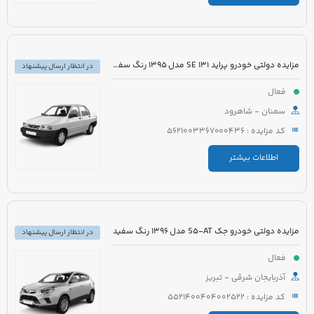
مزایده دولتی خودرو پراید 131 SE مدل 1395 رنگ سفید روغنی
در انتظار ارسال پیشنهاد
فعال
سمنان - شاهرود
کد مزایده : 5621003367000436
اطلاعات بیشتر
مزایده دولتی خودرو جک S5-AT مدل 1396 رنگ سفید
در انتظار ارسال پیشنهاد
فعال
آذربایجان شرقی - تبریز
کد مزایده : 5521400404002522