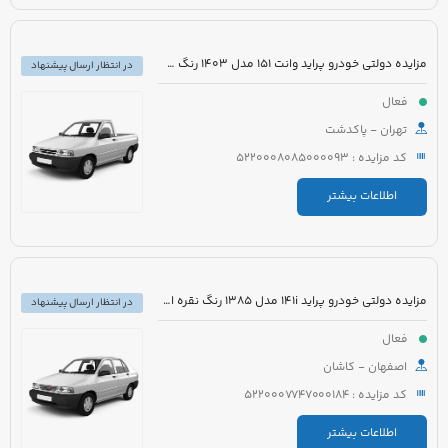
مزایده دولتی خودرو پراید وانت 151 مدل 1403 رنگ سفید صدفی
در انتظار ارسال پیشنهاد
فعال
تهران - پاکدشت
کد مزایده : 5220008085000093
اطلاعات بیشتر
مزایده دولتی خودرو پراید 141i مدل 1385 رنگ نقره ای متالیک
در انتظار ارسال پیشنهاد
فعال
اصفهان - کاشان
کد مزایده : 5220007747000184
اطلاعات بیشتر