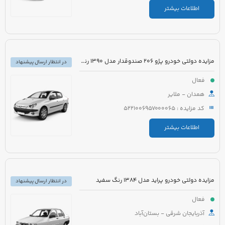
اطلاعات بیشتر
مزایده دولتی خودرو پژو 206 صندوقدار مدل 1390 رنگ سفید روغنی
در انتظار ارسال پیشنهاد
فعال
همدان - ملایر
کد مزایده : 5221006957000065
اطلاعات بیشتر
مزایده دولتی خودرو پراید مدل 1384 رنگ سفید
در انتظار ارسال پیشنهاد
فعال
آذربایجان شرقی - بستان‌آباد