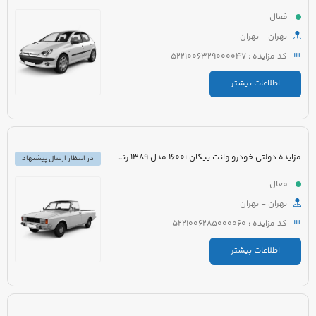
فعال
تهران - تهران
کد مزایده : 5221006329000047
اطلاعات بیشتر
مزایده دولتی خودرو وانت پیکان 1600i مدل 1389 رنگ سفید روغنی
در انتظار ارسال پیشنهاد
فعال
تهران - تهران
کد مزایده : 5221006285000060
اطلاعات بیشتر