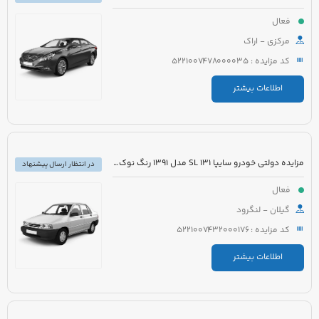
فعال
مرکزی - اراک
کد مزایده : 5221007478000035
اطلاعات بیشتر
مزایده دولتی خودرو سایپا 131 SL مدل 1391 رنگ نوک مدادی متالیک
در انتظار ارسال پیشنهاد
فعال
گیلان - لنگرود
کد مزایده : 5221007432000176
اطلاعات بیشتر