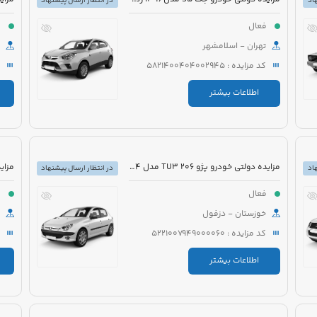
اد
در انتظار ارسال پیشنهاد
فعال
ف
تهران - اسلامشهر
کد مزایده : 5821400404002945
اطلاعات بیشتر
مزایده دولتی خودرو پژو 206 TU3 مدل 1394 رنگ سفید
اد
در انتظار ارسال پیشنهاد
فعال
ف
خوزستان - دزفول
کد مزایده : 5221007949000060
اطلاعات بیشتر