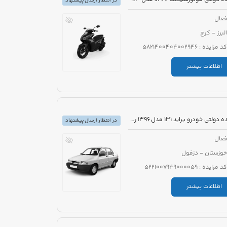
در انتظار ارسال پیشنهاد
عال
البرز - کرج
کد مزایده : 5821400404002946
اطلاعات بیشتر
مزایده دولتی خودرو پراید 131 مدل 1396 رنگ سفید
در انتظار ارسال پیشنهاد
عال
خوزستان - دزفول
کد مزایده : 5221007949000059
اطلاعات بیشتر