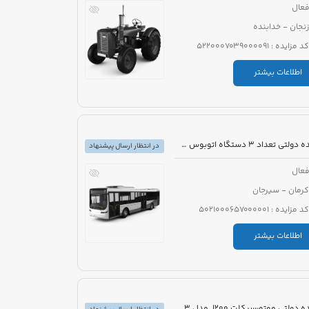
عال
زنجان - خدابنده
کد مزایده : 5220007039000091
اطلاعات بیشتر
مزایده دولتی تعداد 3 دستگاه اتوبوس شهری شهاب
در انتظار ارسال پیشنهاد
عال
کرمان - سیرجان
کد مزایده : 5021000657000001
اطلاعات بیشتر
مزایده دولتی موتورسیکلت J200 مدل 1403 رنگ بادمجانی