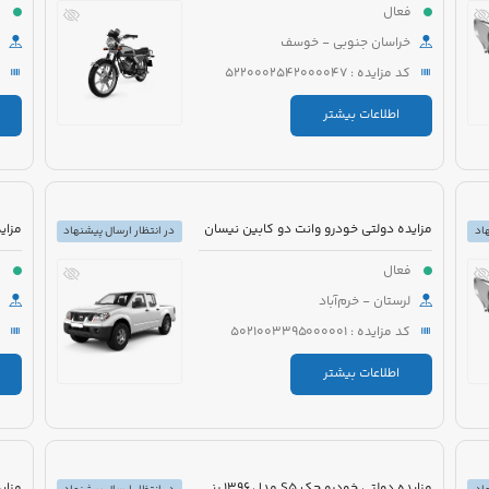
فعال
ف
خراسان جنوبی - خوسف
کد مزایده : 5220002542000047
اطلاعات بیشتر
مزایده دولتی خودرو وانت دو کابین نیسان
اد
در انتظار ارسال پیشنهاد
فعال
ف
لرستان - خرم‌آباد
کد مزایده : 5021003395000001
اطلاعات بیشتر
مزایده دولتی خودرو جک S5 مدل 1396 رنگ سفید