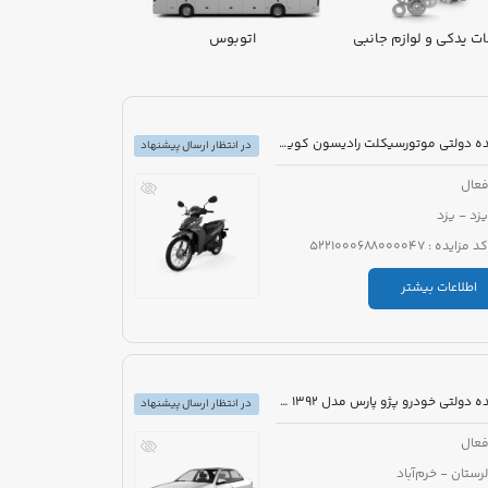
ت یدکی و لوازم جانبی
اتوبوس
ون
مزایده دولتی موتورسیکلت رادیسون کویر طرح ویو مدل 1395 رنگ سفید
در انتظار ارسال پیشنهاد
عال
یزد - یزد
کد مزایده : 5221000688000047
اطلاعات بیشتر
مزایده دولتی خودرو پژو پارس مدل 1392 رنگ سفید
در انتظار ارسال پیشنهاد
عال
لرستان - خرم‌آباد