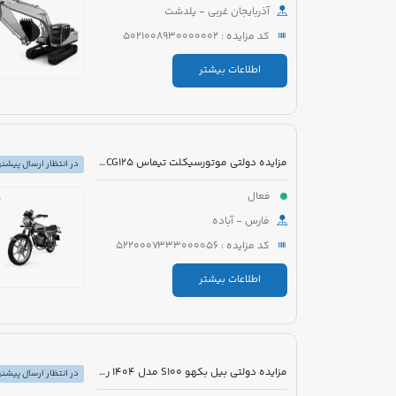
آذربایجان غربی - پلدشت
کد مزایده : 5021008930000002
اطلاعات بیشتر
مزایده دولتی موتورسیکلت تیماس CG125 مدل 1386 رنگ قرمز
در انتظار ارسال پیشنه
فعال
فارس - آباده
کد مزایده : 5220007333000056
اطلاعات بیشتر
مزایده دولتی بیل بکهو S100 مدل 1404 رنگ زرد
در انتظار ارسال پیشنه