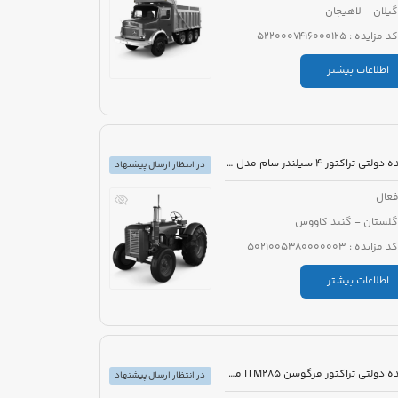
گیلان - لاهیجان
کد مزایده : 5220007416000125
اطلاعات بیشتر
مزایده دولتی تراکتور 4 سیلندر سام مدل 1385
در انتظار ارسال پیشنهاد
عال
گلستان - گنبد کاووس
کد مزایده : 5021005380000003
اطلاعات بیشتر
مزایده دولتی تراکتور فرگوسن ITM285 مدل 1380 رنگ قرمز به همراه ادوات کشاورزی
در انتظار ارسال پیشنهاد