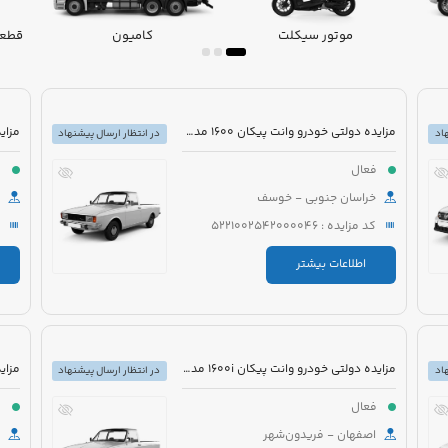
موتور سیکلت
کامیون
قطعا
مزایده دولتی خودرو وانت پیکان 1600 مدل 1390 رنگ سفید
اد
در انتظار ارسال پیشنهاد
فعال
ف
خراسان جنوبی - خوسف
کد مزایده : 5221002542000046
اطلاعات بیشتر
مزایده دولتی خودرو وانت پیکان 1600i مدل 1387 رنگ سفید
اد
در انتظار ارسال پیشنهاد
فعال
ف
اصفهان - فریدون‌شهر