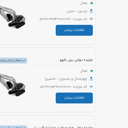
فعال
اردبیل - نمین
کد مزایده : 5021004547000002
اطلاعات بیشتر
مزایده دولتی بیل بکهو
در انتظار ارسال پیشنه
فعال
چهارمحال و بختیاری - خانمیرزا
کد مزایده : 5021005480000001
اطلاعات بیشتر
مزایده دولتی خودرو وانت مزدا دو کابین اسقاطی