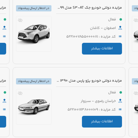
مزایده دولتی خودرو جک S3-AT مدل 1399 رنگ مشکی
اد
در انتظار ارسال پیشنهاد
فعال
ف
اصفهان - کاشان
کد مزایده : 5221007855000081
اطلاعات بیشتر
مزایده دولتی خودرو پژو پارس مدل 1390 رنگ سفید
اد
در انتظار ارسال پیشنهاد
فعال
ف
خراسان رضوی - سبزوار
کد مزایده : 5221007138000109
اطلاعات بیشتر