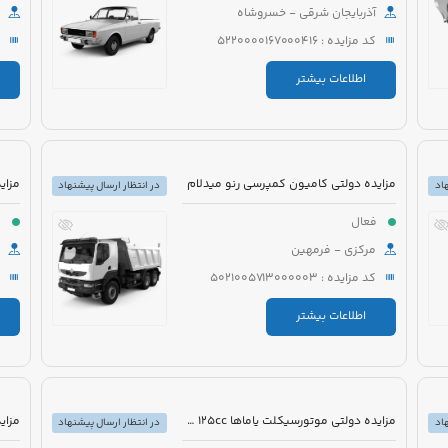
آذربایجان شرقی - خسروشاه
کد مزایده : 5220000167000416
اطلاعات بیشتر
مزایده دولتی کامیون کمپرسی رنو میدلام
اد
در انتظار ارسال پیشنهاد
فعال
ف
مرکزی - فرمهین
کد مزایده : 5021005713000003
اطلاعات بیشتر
مزایده دولتی موتورسیکلت یاماها 125cc مدل 1375 رنگ زرشکی
اد
در انتظار ارسال پیشنهاد