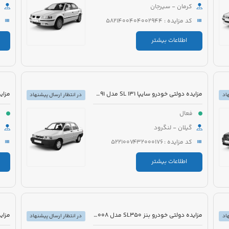
کرمان - سیرجان
کد مزایده : 5821400404002944
اطلاعات بیشتر
مزایده دولتی خودرو سایپا 131 SL مدل 1391 رنگ نوک مدادی متالیک
اد
در انتظار ارسال پیشنهاد
فعال
ف
گیلان - لنگرود
کد مزایده : 5221007432000176
اطلاعات بیشتر
مزایده دولتی خودرو بنز SL350 مدل 2008 رنگ مشکی روغنی
اد
در انتظار ارسال پیشنهاد