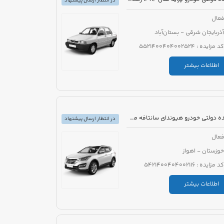
در انتظار ارسال پیشنهاد
عال
آذربایجان شرقی - بستان‌آباد
کد مزایده : 5521400404002524
اطلاعات بیشتر
مزایده دولتی خودرو هیوندای سانتافه مدل 2016
در انتظار ارسال پیشنهاد
عال
خوزستان - اهواز
کد مزایده : 5421400404002116
اطلاعات بیشتر