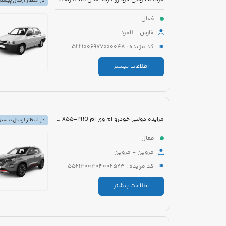
در انتظار ارسال پیشنه
فعال
فارس - لامرد
کد مزایده : 5221006977000048
اطلاعات بیشتر
مزایده دولتی خودرو ام وی ام X55-PRO مدل 1401 رنگ مشکی متالیک
در انتظار ارسال پیشنه
فعال
قزوین - قزوین
کد مزایده : 5521400404002523
اطلاعات بیشتر