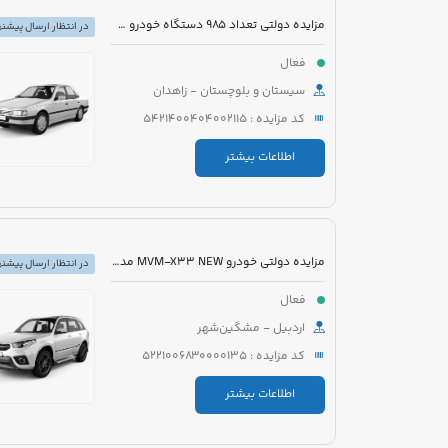
مزایده دولتی تعداد 985 دستگاه خودرو سبک، سنگین و موتورسیکلت
در انتظار ارسال پیشنه
فعال
سیستان و بلوچستان - زاهدان
کد مزایده : 5421400404002115
اطلاعات بیشتر
مزایده دولتی خودرو MVM-X33 NEW مدل 1394 رنگ سفید
در انتظار ارسال پیشنه
فعال
اردبیل - مشگین‌شهر
کد مزایده : 5221006830000135
اطلاعات بیشتر