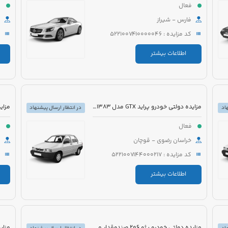
فعال
ف
فارس - شیراز
کد مزایده : 5221007410000046
اطلاعات بیشتر
مزایده دولتی خودرو پراید GTX مدل 1383 رنگ سفید
اد
در انتظار ارسال پیشنهاد
فعال
ف
خراسان رضوی - قوچان
کد مزایده : 5221007144000217
اطلاعات بیشتر
مزایده دولتی خودرو پژو 206 صندوقدار مدل 1390 رنگ سفید روغنی