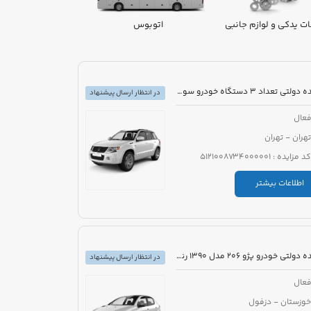
ت یدکی و لوازم جانبی
اتوبوس
ون
مزایده دولتی تعداد 3 دستگاه خودرو سواری
در انتظار ارسال پیشنهاد
عال
تهران - تهران
کد مزایده : 5121008734000001
اطلاعات بیشتر
مزایده دولتی خودرو پژو 206 مدل 1390 رنگ سفید
در انتظار ارسال پیشنهاد
عال
خوزستان - دزفول