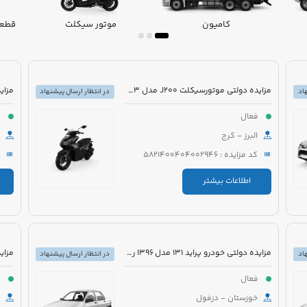
کامیون
موتور سیکلت
قطعا
مزایده دولتی موتورسیکلت J200 مدل 1403 رنگ بادمجانی
اد
در انتظار ارسال پیشنهاد
فعال
ف
البرز - کرج
کد مزایده : 5821400404002946
اطلاعات بیشتر
مزایده دولتی خودرو پراید 131 مدل 1396 رنگ سفید
اد
در انتظار ارسال پیشنهاد
فعال
ف
خوزستان - دزفول