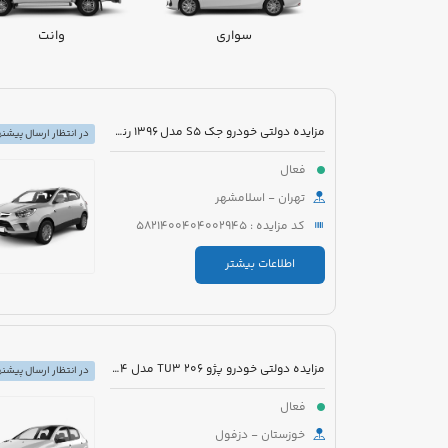
سواری
وانت
مزایده دولتی خودرو جک S5 مدل 1396 رنگ سفید
در انتظار ارسال پیشنه
فعال
تهران - اسلامشهر
کد مزایده : 5821400404002945
اطلاعات بیشتر
مزایده دولتی خودرو پژو 206 TU3 مدل 1394 رنگ سفید
در انتظار ارسال پیشنه
فعال
خوزستان - دزفول