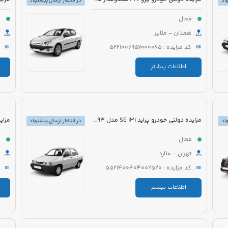
اد
در انتظار ارسال پیشنهاد
فعال
ف
همدان - ملایر
کد مزایده : 5221006957000065
اطلاعات بیشتر
مزایده دولتی خودرو پراید 131 SE مدل 1393 رنگ سفید روغنی
اد
در انتظار ارسال پیشنهاد
فعال
ف
تهران - ملارد
کد مزایده : 5521400404002520
اطلاعات بیشتر