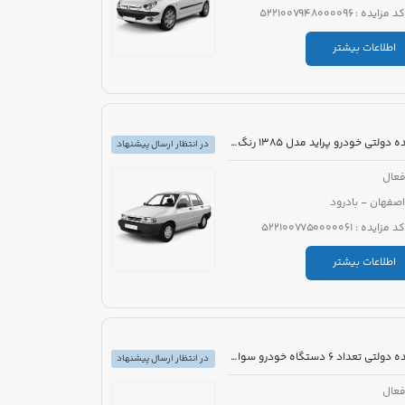
کد مزایده : 5221007948000096
اطلاعات بیشتر
مزایده دولتی خودرو پراید مدل 1385 رنگ نقره ای
در انتظار ارسال پیشنهاد
عال
اصفهان - بادرود
کد مزایده : 5221007750000061
اطلاعات بیشتر
مزایده دولتی تعداد 6 دستگاه خودرو سواری تویوتا کرولا PIONEER هیبرید 1800cc مدل 2023
در انتظار ارسال پیشنهاد
عال