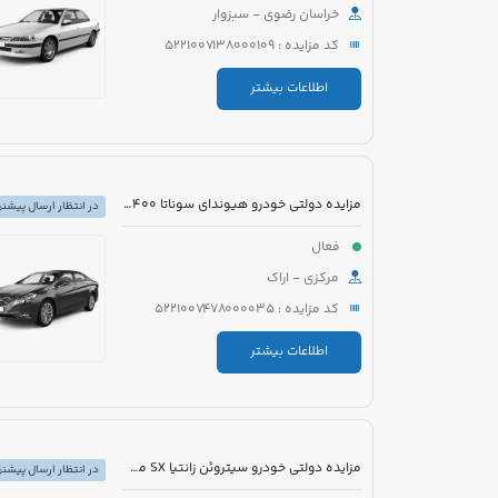
خراسان رضوی - سبزوار
کد مزایده : 5221007138000109
اطلاعات بیشتر
مزایده دولتی خودرو هیوندای سوناتا YF2400 مدل 2012 رنگ سفید متالیک
در انتظار ارسال پیشنه
فعال
مرکزی - اراک
کد مزایده : 5221007478000035
اطلاعات بیشتر
مزایده دولتی خودرو سیتروئن زانتیا SX مدل 1389 رنگ نقره ای
در انتظار ارسال پیشنه