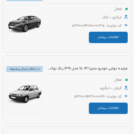
فعال
مرکزی - اراک
کد مزایده : 5221007478000035
اطلاعات بیشتر
مزایده دولتی خودرو سایپا 131 SL مدل 1391 رنگ نوک مدادی متالیک
در انتظار ارسال پیشنهاد
فعال
گیلان - لنگرود
کد مزایده : 5221007432000176
اطلاعات بیشتر