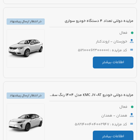
مزایده دولتی تعداد 4 دستگاه خودرو سواری
در انتظار ارسال پیشنهاد
فعال
خوزستان - اروندکنار
کد مزایده : 5121000623000001
اطلاعات بیشتر
مزایده دولتی خودرو KMC J7-AT مدل 1404 رنگ سفید
در انتظار ارسال پیشنهاد
فعال
همدان - همدان
کد مزایده : 5821400404002947
اطلاعات بیشتر