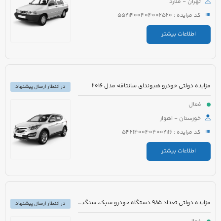
تهران - ملارد
کد مزایده : 5521400404002520
اطلاعات بیشتر
مزایده دولتی خودرو هیوندای سانتافه مدل 2016
در انتظار ارسال پیشنهاد
فعال
خوزستان - اهواز
کد مزایده : 5421400404002116
اطلاعات بیشتر
مزایده دولتی تعداد 985 دستگاه خودرو سبک، سنگین و موتورسیکلت
در انتظار ارسال پیشنهاد