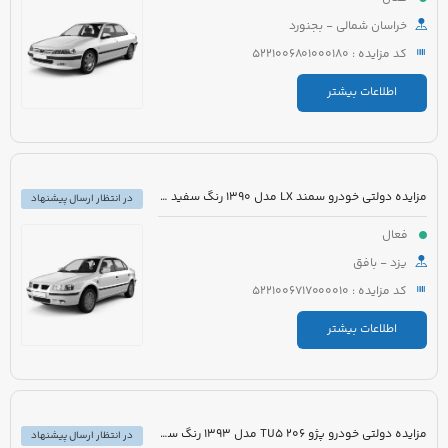
خراسان شمالی - بجنورد
کد مزایده : 5221006801000180
اطلاعات بیشتر
مزایده دولتی خودرو سمند LX مدل 1390 رنگ سفید روغنی
در انتظار ارسال پیشنهاد
فعال
یزد - بافق
کد مزایده : 5221006717000010
اطلاعات بیشتر
مزایده دولتی خودرو پژو 206 TU5 مدل 1393 رنگ سفید
در انتظار ارسال پیشنهاد