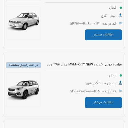
فعال
البرز - کرج
کد مزایده : 5421400404002113
اطلاعات بیشتر
مزایده دولتی خودرو MVM-X33 NEW مدل 1394 رنگ سفید
در انتظار ارسال پیشنهاد
فعال
اردبیل - مشگین‌شهر
کد مزایده : 5221006830000135
اطلاعات بیشتر