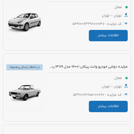
فعال
تهران - تهران
کد مزایده : 5221006329000047
اطلاعات بیشتر
مزایده دولتی خودرو وانت پیکان 1600i مدل 1389 رنگ سفید روغنی
در انتظار ارسال پیشنهاد
فعال
تهران - تهران
کد مزایده : 5221006285000060
اطلاعات بیشتر