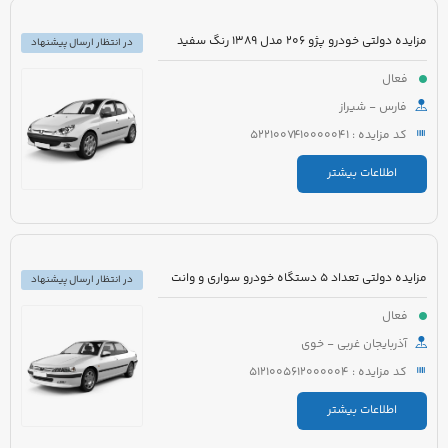
مزایده دولتی خودرو پژو 206 مدل 1389 رنگ سفید
در انتظار ارسال پیشنهاد
فعال
فارس - شیراز
کد مزایده : 5221007410000041
اطلاعات بیشتر
مزایده دولتی تعداد 5 دستگاه خودرو سواری و وانت
در انتظار ارسال پیشنهاد
فعال
آذربایجان غربی - خوی
کد مزایده : 5121005612000004
اطلاعات بیشتر