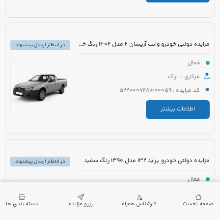
مزایده دولتی خودرو وانت آریسان 2 مدل 1402 رنگ خاکستری متالیک
در انتظار ارسال پیشنهاد
فعال
مرکزی - اراک
کد مزایده : 5220007481000059
اطلاعات بیشتر
مزایده دولتی خودرو پراید 132 مدل 1390 رنگ سفید
در انتظار ارسال پیشنهاد
فعال
گیلان - لنگرود
صفحه نخست
کارشناس همراه
رزرو مزایده
دسته بندی ها
کد مزایده : 5220007432000173