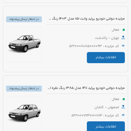
مزایده دولتی خودرو پراید وانت 151 مدل 1403 رنگ سفید صدفی
در انتظار ارسال پیشنهاد
فعال
تهران - پاکدشت
کد مزایده : 5220008085000093
اطلاعات بیشتر
مزایده دولتی خودرو پراید 141i مدل 1385 رنگ نقره ای متالیک
در انتظار ارسال پیشنهاد
فعال
اصفهان - کاشان
کد مزایده : 5220007747000184
اطلاعات بیشتر