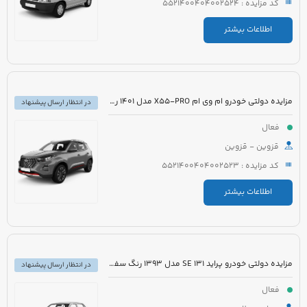
کد مزایده : 5521400404002524
اطلاعات بیشتر
مزایده دولتی خودرو ام وی ام X55-PRO مدل 1401 رنگ مشکی متالیک
در انتظار ارسال پیشنهاد
فعال
قزوین - قزوین
کد مزایده : 5521400404002523
اطلاعات بیشتر
مزایده دولتی خودرو پراید 131 SE مدل 1393 رنگ سفید روغنی
در انتظار ارسال پیشنهاد
فعال