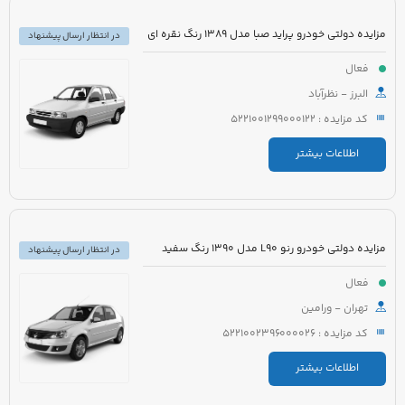
مزایده دولتی خودرو پراید صبا مدل 1389 رنگ نقره ای
در انتظار ارسال پیشنهاد
فعال
البرز - نظرآباد
کد مزایده : 5221001299000122
اطلاعات بیشتر
مزایده دولتی خودرو رنو L90 مدل 1390 رنگ سفید
در انتظار ارسال پیشنهاد
فعال
تهران - ورامین
کد مزایده : 5221002396000026
اطلاعات بیشتر