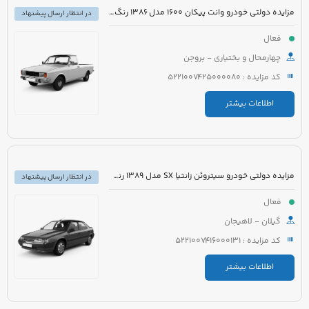
مزایده دولتی خودرو وانت پیکان 1600 مدل 1386 رنگ سفید روغنی
در انتظار ارسال پیشنهاد
فعال
چهارمحال و بختیاری - بروجن
کد مزایده : 5221007425000080
اطلاعات بیشتر
مزایده دولتی خودرو سیتروئن زانتیا SX مدل 1389 رنگ نقره ای
در انتظار ارسال پیشنهاد
فعال
گیلان - لاهیجان
کد مزایده : 5221007416000131
اطلاعات بیشتر