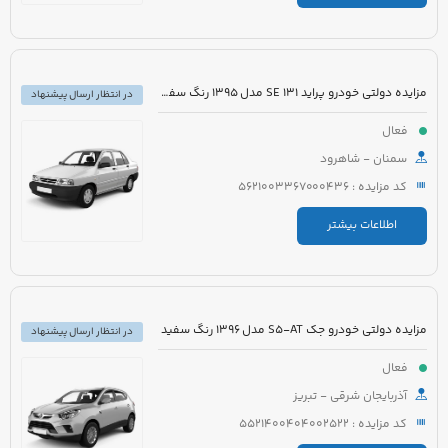
مزایده دولتی خودرو پراید 131 SE مدل 1395 رنگ سفید روغنی
در انتظار ارسال پیشنهاد
فعال
سمنان - شاهرود
کد مزایده : 5621003367000436
اطلاعات بیشتر
مزایده دولتی خودرو جک S5-AT مدل 1396 رنگ سفید
در انتظار ارسال پیشنهاد
فعال
آذربایجان شرقی - تبریز
کد مزایده : 5521400404002522