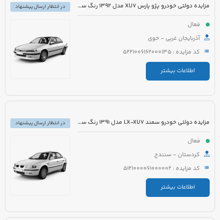
مزایده دولتی خودرو پژو پارس XU7 مدل 1392 رنگ سفید
در انتظار ارسال پیشنهاد
فعال
آذربایجان غربی - خوی
کد مزایده : 5221006162000135
اطلاعات بیشتر
مزایده دولتی خودرو سمند LX-XU7 مدل 1391 رنگ سفید
در انتظار ارسال پیشنهاد
فعال
کردستان - سنندج
کد مزایده : 5121000061000002
اطلاعات بیشتر