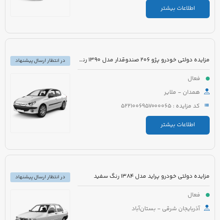
اطلاعات بیشتر
مزایده دولتی خودرو پژو 206 صندوقدار مدل 1390 رنگ سفید روغنی
در انتظار ارسال پیشنهاد
فعال
همدان - ملایر
کد مزایده : 5221006957000065
اطلاعات بیشتر
مزایده دولتی خودرو پراید مدل 1384 رنگ سفید
در انتظار ارسال پیشنهاد
فعال
آذربایجان شرقی - بستان‌آباد