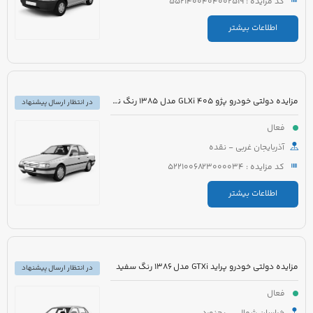
کد مزایده : 5521400404002519
اطلاعات بیشتر
مزایده دولتی خودرو پژو 405 GLXi مدل 1385 رنگ نقره ای
در انتظار ارسال پیشنهاد
فعال
آذربایجان غربی - نقده
کد مزایده : 5221006823000034
اطلاعات بیشتر
مزایده دولتی خودرو پراید GTXi مدل 1386 رنگ سفید
در انتظار ارسال پیشنهاد
فعال