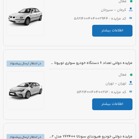
فعال
کرمان - سیرجان
کد مزایده : 5821400404002944
اطلاعات بیشتر
مزایده دولتی تعداد 6 دستگاه خودرو سواری تویوتا کرولا PIONEER هیبرید 1800cc مدل 2023
در انتظار ارسال پیشنهاد
فعال
تهران - تهران
کد مزایده : 5421400404002112
اطلاعات بیشتر
مزایده دولتی خودرو هیوندای سوناتا YF2400 مدل 2012 رنگ سفید متالیک
در انتظار ارسال پیشنهاد