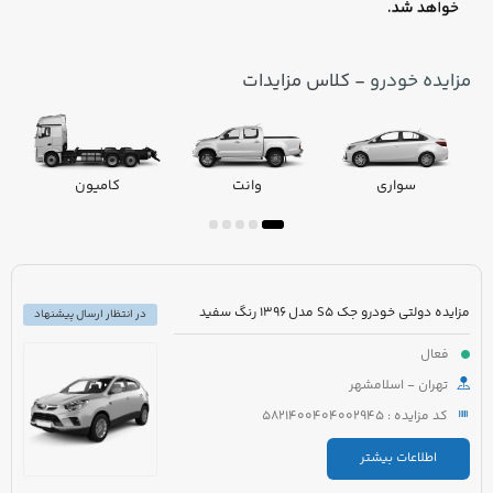
مزایده خودرو
- کلاس مزایدات
سواری
وانت
کامیون
مزایده دولتی خودرو جک S5 مدل 1396 رنگ سفید
در انتظار ارسال پیشنهاد
فعال
تهران - اسلامشهر
کد مزایده : 5821400404002945
اطلاعات بیشتر