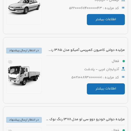
لرستان - خرم‌آباد
کد مزایده : 5220006740000043
اطلاعات بیشتر
مزایده دولتی کامیون کمپرسی آمیکو مدل 1385 رنگ سفید نارنجی
در انتظار ارسال پیشنهاد
فعال
آذربایجان غربی - پلدشت
کد مزایده : 5021008930000001
اطلاعات بیشتر
مزایده دولتی خودرو دوو سی لو مدل 1378 رنگ نوک مدادی
در انتظار ارسال پیشنهاد
فعال