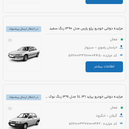
مزایده دولتی خودرو پژو پارس مدل 1390 رنگ سفید
در انتظار ارسال پیشنهاد
فعال
خراسان رضوی - سبزوار
کد مزایده : 5621003367000445
اطلاعات بیشتر
مزایده دولتی خودرو پراید 131 SL مدل 1391 رنگ نوک مدادی
در انتظار ارسال پیشنهاد
فعال
گیلان - لنگرود
کد مزایده : 5621003367000442