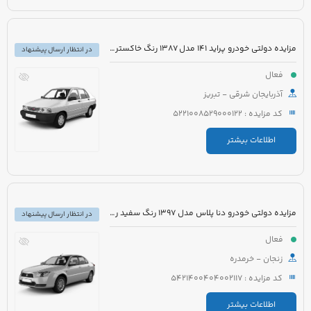
مزایده دولتی خودرو پراید 141 مدل 1387 رنگ خاکستری متالیک
در انتظار ارسال پیشنهاد
فعال
آذربایجان شرقی - تبریز
کد مزایده : 5221008529000122
اطلاعات بیشتر
مزایده دولتی خودرو دنا پلاس مدل 1397 رنگ سفید روغنی
در انتظار ارسال پیشنهاد
فعال
زنجان - خرمدره
کد مزایده : 5421400404002117
اطلاعات بیشتر