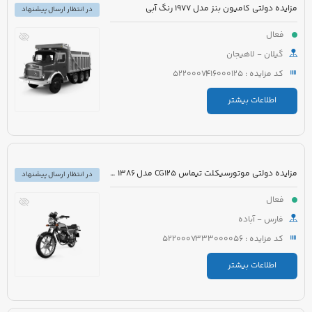
مزایده دولتی کامیون بنز مدل 1977 رنگ آبی
در انتظار ارسال پیشنهاد
فعال
گیلان - لاهیجان
کد مزایده : 5220007416000125
اطلاعات بیشتر
مزایده دولتی موتورسیکلت تیماس CG125 مدل 1386 رنگ قرمز
در انتظار ارسال پیشنهاد
فعال
فارس - آباده
کد مزایده : 5220007333000056
اطلاعات بیشتر