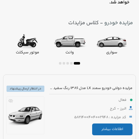
مزایده خودرو
- کلاس مزایدات
سواری
وانت
موتور سیکلت
مزایده دولتی خودرو سمند LX مدل 1386 رنگ سفید صدفی
در انتظار ارسال پیشنهاد
فعال
البرز - کرج
کد مزایده : 5821400404002948
اطلاعات بیشتر