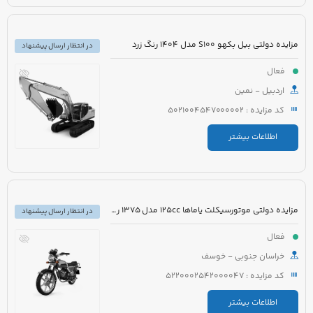
مزایده دولتی بیل بکهو S100 مدل 1404 رنگ زرد
در انتظار ارسال پیشنهاد
فعال
اردبیل - نمین
کد مزایده : 5021004547000002
اطلاعات بیشتر
مزایده دولتی موتورسیکلت یاماها 125cc مدل 1375 رنگ زرشکی
در انتظار ارسال پیشنهاد
فعال
خراسان جنوبی - خوسف
کد مزایده : 5220002542000047
اطلاعات بیشتر