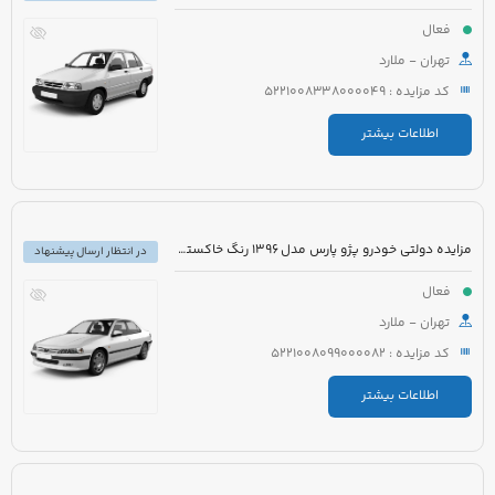
فعال
تهران - ملارد
کد مزایده : 5221008338000049
اطلاعات بیشتر
مزایده دولتی خودرو پژو پارس مدل 1396 رنگ خاکستری متالیک
در انتظار ارسال پیشنهاد
فعال
تهران - ملارد
کد مزایده : 5221008099000082
اطلاعات بیشتر