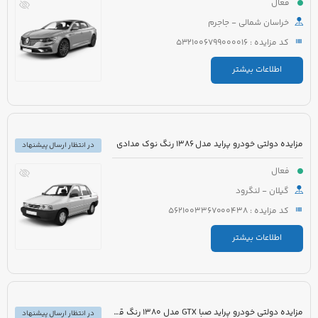
فعال
خراسان شمالی - جاجرم
کد مزایده : 5321006799000016
اطلاعات بیشتر
مزایده دولتی خودرو پراید مدل 1386 رنگ نوک مدادی
در انتظار ارسال پیشنهاد
فعال
گیلان - لنگرود
کد مزایده : 5621003367000438
اطلاعات بیشتر
مزایده دولتی خودرو پراید صبا GTX مدل 1380 رنگ قرمز
در انتظار ارسال پیشنهاد