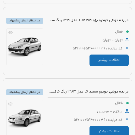
مزایده دولتی خودرو پژو 206 TU5 مدل 1396 رنگ سفید روغنی
در انتظار ارسال پیشنهاد
فعال
تهران - تهران
کد مزایده : 5221006536000039
اطلاعات بیشتر
مزایده دولتی خودرو سمند LX مدل 1383 رنگ خاکستری
در انتظار ارسال پیشنهاد
فعال
مرکزی - فرمهین
کد مزایده : 5221007592000036
اطلاعات بیشتر