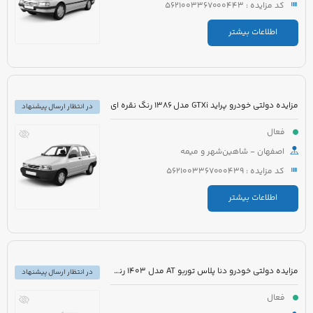
کد مزایده : 5621003367000443
اطلاعات بیشتر
مزایده دولتی خودرو پراید GTXi مدل 1386 رنگ نقره ای
در انتظار ارسال پیشنهاد
فعال
اصفهان - شاهین‌شهر و میمه
کد مزایده : 5621003367000439
اطلاعات بیشتر
مزایده دولتی خودرو دنا پلاس توربو AT مدل 1403 رنگ سفید روغنی
در انتظار ارسال پیشنهاد
فعال