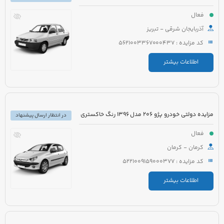
فعال
آذربایجان شرقی - تبریز
کد مزایده : 5621003367000437
اطلاعات بیشتر
مزایده دولتی خودرو پژو 206 مدل 1396 رنگ خاکستری
در انتظار ارسال پیشنهاد
فعال
کرمان - کرمان
کد مزایده : 5221009159000377
اطلاعات بیشتر