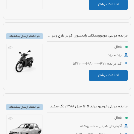
اطلاعات بیشتر
مزایده دولتی موتورسیکلت رادیسون کویر طرح ویو مدل 1395 رنگ سفید
در انتظار ارسال پیشنهاد
فعال
یزد - یزد
کد مزایده : 5221000688000047
اطلاعات بیشتر
مزایده دولتی خودرو پراید GTX مدل 1388 رنگ سفید
در انتظار ارسال پیشنهاد
فعال
آذربایجان شرقی - خسروشاه