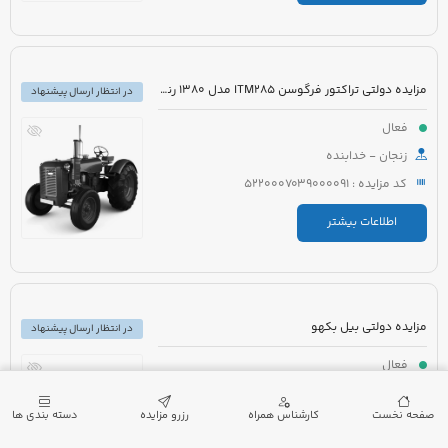
مزایده دولتی تراکتور فرگوسن ITM285 مدل 1380 رنگ قرمز به همراه ادوات کشاورزی
در انتظار ارسال پیشنهاد
فعال
زنجان - خدابنده
کد مزایده : 5220007039000091
اطلاعات بیشتر
مزایده دولتی بیل بکهو
در انتظار ارسال پیشنهاد
فعال
چهارمحال و بختیاری - خانمیرزا
صفحه نخست
کارشناس همراه
رزرو مزایده
دسته بندی ها
کد مزایده : 5021005480000001