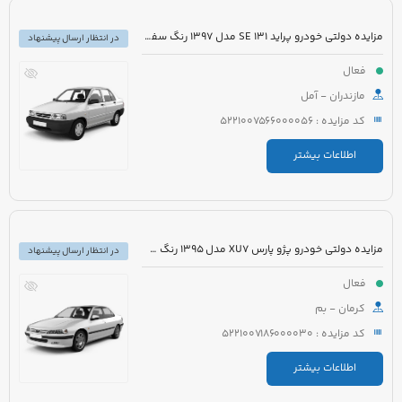
مزایده دولتی خودرو پراید 131 SE مدل 1397 رنگ سفید
در انتظار ارسال پیشنهاد
فعال
مازندران - آمل
کد مزایده : 5221007566000056
اطلاعات بیشتر
مزایده دولتی خودرو پژو پارس XU7 مدل 1395 رنگ سفید روغنی
در انتظار ارسال پیشنهاد
فعال
کرمان - بم
کد مزایده : 5221007186000030
اطلاعات بیشتر