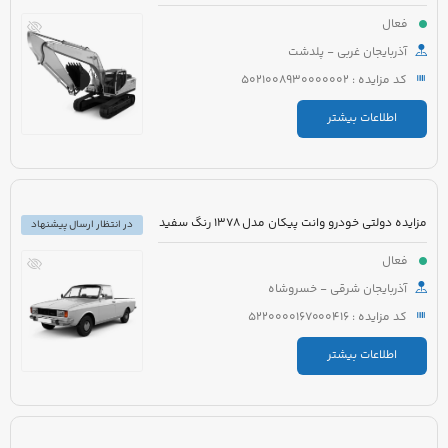
فعال
آذربایجان غربی - پلدشت
کد مزایده : 5021008930000002
اطلاعات بیشتر
مزایده دولتی خودرو وانت پیکان مدل 1378 رنگ سفید
در انتظار ارسال پیشنهاد
فعال
آذربایجان شرقی - خسروشاه
کد مزایده : 5220000167000416
اطلاعات بیشتر