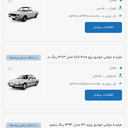
فعال
تهران - قدس
کد مزایده : 5221008346000080
اطلاعات بیشتر
مزایده دولتی خودرو پژو 405 GLX مدل 1383 رنگ مشکی متالیک
در انتظار ارسال پیشنهاد
فعال
اصفهان - کاشان
کد مزایده : 5221007855000075
اطلاعات بیشتر
مزایده دولتی خودرو پراید 131 مدل 1393 رنگ سفید
در انتظار ارسال پیشنهاد