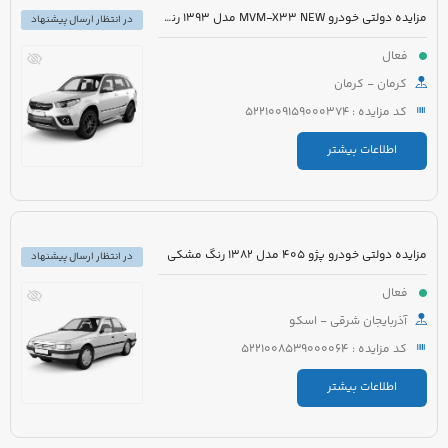
مزایده دولتی خودرو MVM-X33 NEW مدل 1393 رنگ سفید
در انتظار ارسال پیشنهاد
فعال
کرمان - کرمان
کد مزایده : 5221009159000374
اطلاعات بیشتر
مزایده دولتی خودرو پژو 405 مدل 1382 رنگ مشکی
در انتظار ارسال پیشنهاد
فعال
آذربایجان شرقی - اسکو
کد مزایده : 5221008539000064
اطلاعات بیشتر