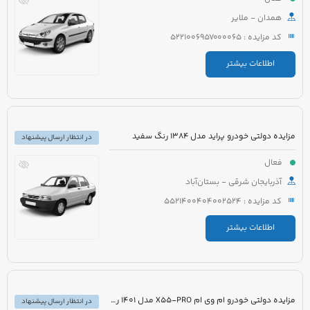
همدان - ملایر
کد مزایده : 5221006957000065
اطلاعات بیشتر
مزایده دولتی خودرو پراید مدل 1384 رنگ سفید
در انتظار ارسال پیشنهاد
فعال
آذربایجان شرقی - بستان‌آباد
کد مزایده : 5521400404002524
اطلاعات بیشتر
مزایده دولتی خودرو ام وی ام X55-PRO مدل 1401 رنگ مشکی متالیک
در انتظار ارسال پیشنهاد