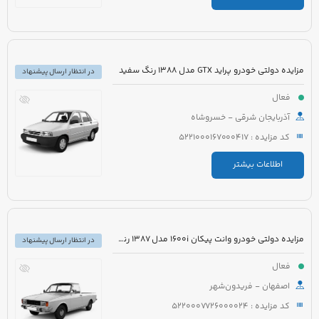
مزایده دولتی خودرو پراید GTX مدل 1388 رنگ سفید
در انتظار ارسال پیشنهاد
فعال
آذربایجان شرقی - خسروشاه
کد مزایده : 5221000167000417
اطلاعات بیشتر
مزایده دولتی خودرو وانت پیکان 1600i مدل 1387 رنگ سفید
در انتظار ارسال پیشنهاد
فعال
اصفهان - فریدون‌شهر
کد مزایده : 5220007726000024