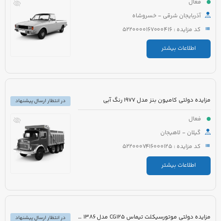
فعال
آذربایجان شرقی - خسروشاه
کد مزایده : 5220000167000416
اطلاعات بیشتر
مزایده دولتی کامیون بنز مدل 1977 رنگ آبی
در انتظار ارسال پیشنهاد
فعال
گیلان - لاهیجان
کد مزایده : 5220007416000125
اطلاعات بیشتر
مزایده دولتی موتورسیکلت تیماس CG125 مدل 1386 رنگ قرمز
در انتظار ارسال پیشنهاد