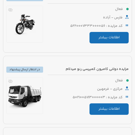
فعال
فارس - آباده
کد مزایده : 5220007333000056
اطلاعات بیشتر
مزایده دولتی کامیون کمپرسی رنو میدلام
در انتظار ارسال پیشنهاد
فعال
مرکزی - فرمهین
کد مزایده : 5021005713000003
اطلاعات بیشتر