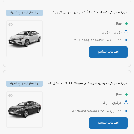
مزایده دولتی تعداد 6 دستگاه خودرو سواری تویوتا کرولا PIONEER هیبرید 1800cc مدل 2023
در انتظار ارسال پیشنهاد
فعال
تهران - تهران
کد مزایده : 5421400404002112
اطلاعات بیشتر
مزایده دولتی خودرو هیوندای سوناتا YF2400 مدل 2012 رنگ سفید متالیک
در انتظار ارسال پیشنهاد
فعال
مرکزی - اراک
کد مزایده : 5221007478000035
اطلاعات بیشتر