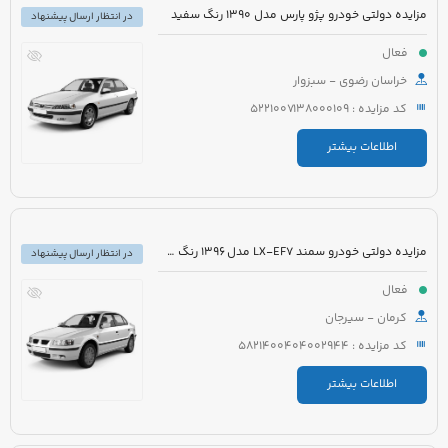
مزایده دولتی خودرو پژو پارس مدل 1390 رنگ سفید
در انتظار ارسال پیشنهاد
فعال
خراسان رضوی - سبزوار
کد مزایده : 5221007138000109
اطلاعات بیشتر
مزایده دولتی خودرو سمند LX-EF7 مدل 1396 رنگ سفید
در انتظار ارسال پیشنهاد
فعال
کرمان - سیرجان
کد مزایده : 5821400404002944
اطلاعات بیشتر