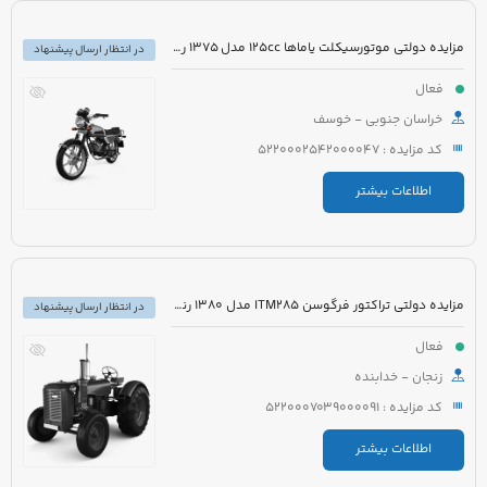
مزایده دولتی موتورسیکلت یاماها 125cc مدل 1375 رنگ زرشکی
در انتظار ارسال پیشنهاد
فعال
خراسان جنوبی - خوسف
کد مزایده : 5220002542000047
اطلاعات بیشتر
مزایده دولتی تراکتور فرگوسن ITM285 مدل 1380 رنگ قرمز به همراه ادوات کشاورزی
در انتظار ارسال پیشنهاد
فعال
زنجان - خدابنده
کد مزایده : 5220007039000091
اطلاعات بیشتر