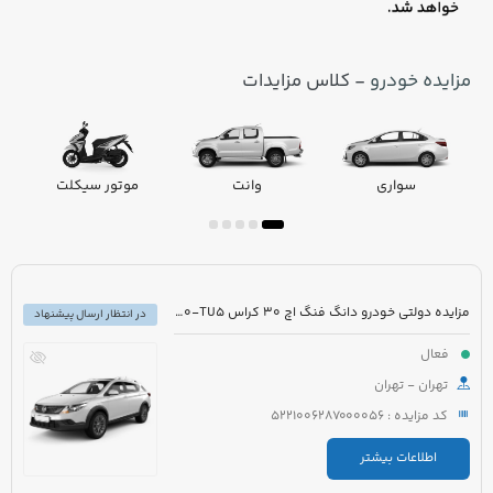
مزایده خودرو
- کلاس مزایدات
سواری
وانت
موتور سیکلت
مزایده دولتی خودرو دانگ فنگ اچ 30 کراس H30-TU5 مدل 1396 رنگ سفید
در انتظار ارسال پیشنهاد
فعال
تهران - تهران
کد مزایده : 5221006287000056
اطلاعات بیشتر