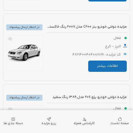
مزایده دولتی خودرو بنز C200 مدل 2007 رنگ خاکستری
در انتظار ارسال پیشنهاد
فعال
البرز - کرج
کد مزایده : 4821400404001789
اطلاعات بیشتر
مزایده دولتی خودرو پژو 206 مدل 1389 رنگ سفید
در انتظار ارسال پیشنهاد
فعال
فارس - شیراز
صفحه نخست
کارشناس همراه
رزرو مزایده
دسته بندی ها
کد مزایده : 5221007410000041