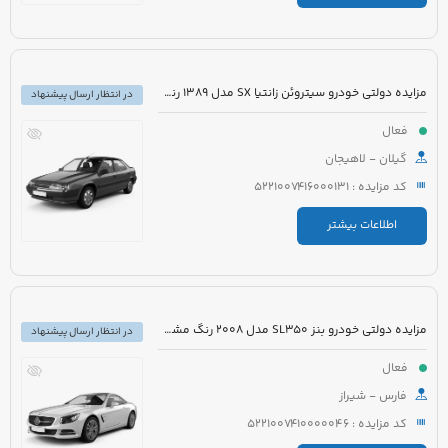
مزایده دولتی خودرو سیتروئن زانتیا SX مدل 1389 رنگ نقره ای
در انتظار ارسال پیشنهاد
فعال
گیلان - لاهیجان
کد مزایده : 5221007416000131
اطلاعات بیشتر
مزایده دولتی خودرو بنز SL350 مدل 2008 رنگ مشکی روغنی
در انتظار ارسال پیشنهاد
فعال
فارس - شیراز
کد مزایده : 5221007410000046