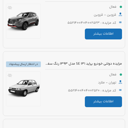
فعال
قزوین - قزوین
کد مزایده : 5521400404002523
اطلاعات بیشتر
مزایده دولتی خودرو پراید 131 SE مدل 1393 رنگ سفید روغنی
در انتظار ارسال پیشنهاد
فعال
تهران - ملارد
کد مزایده : 5521400404002520
اطلاعات بیشتر