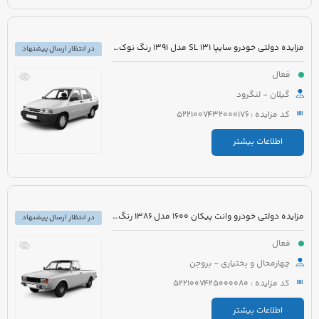
مزایده دولتی خودرو سایپا 131 SL مدل 1391 رنگ نوک مدادی متالیک
در انتظار ارسال پیشنهاد
فعال
گیلان - لنگرود
کد مزایده : 5221007432000176
اطلاعات بیشتر
مزایده دولتی خودرو وانت پیکان 1600 مدل 1386 رنگ سفید روغنی
در انتظار ارسال پیشنهاد
فعال
چهارمحال و بختیاری - بروجن
کد مزایده : 5221007425000080
اطلاعات بیشتر