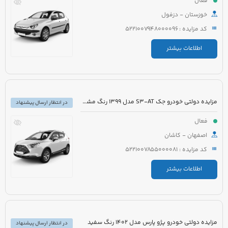
فعال
خوزستان - دزفول
کد مزایده : 5221007948000096
اطلاعات بیشتر
مزایده دولتی خودرو جک S3-AT مدل 1399 رنگ مشکی
در انتظار ارسال پیشنهاد
فعال
اصفهان - کاشان
کد مزایده : 5221007855000081
اطلاعات بیشتر
مزایده دولتی خودرو پژو پارس مدل 1402 رنگ سفید
در انتظار ارسال پیشنهاد