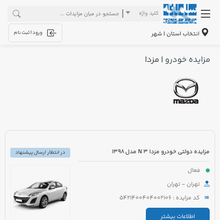
کلید واژه
ورود | ثبت نام
انتخاب استان | شهر
مزایده خودرو
| مزدا
مزایده دولتی خودرو مزدا 3 N مدل 1398
در انتظار ارسال پیشنهاد
فعال
تهران - تهران
کد مزایده : 5421400404002106
اطلاعات بیشتر