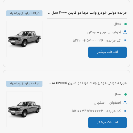
مزایده دولتی خودرو وانت مزدا دو کابین 2000 مدل 1387 رنگ آبی نفتی
در انتظار ارسال پیشنهاد
فعال
آذربایجان غربی - بوکان
کد مزایده : 5221006157000034
اطلاعات بیشتر
مزایده دولتی خودرو وانت مزدا دو کابین B2000i مدل 1388 رنگ نقره ای آبی متالیک
در انتظار ارسال پیشنهاد
فعال
اصفهان - اصفهان
کد مزایده : 5121003457000003
اطلاعات بیشتر