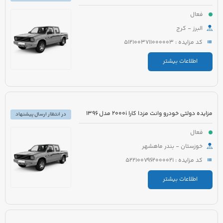
فعال
البرز - کرج
کد مزایده : 5121003711000003
اطلاعات بیشتر
مزایده دولتی خودرو وانت مزدا کارا 2000i مدل 1396
در انتظار ارسال پیشنهاد
فعال
خوزستان - بندر ماهشهر
کد مزایده : 5221007962000021
اطلاعات بیشتر