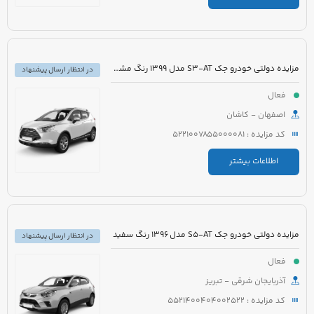
مزایده دولتی خودرو جک S3-AT مدل 1399 رنگ مشکی
در انتظار ارسال پیشنهاد
فعال
اصفهان - کاشان
کد مزایده : 5221007855000081
اطلاعات بیشتر
مزایده دولتی خودرو جک S5-AT مدل 1396 رنگ سفید
در انتظار ارسال پیشنهاد
فعال
آذربایجان شرقی - تبریز
کد مزایده : 5521400404002522