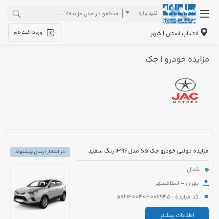
کلید واژه
ورود | ثبت نام
انتخاب استان | شهر
مزایده خودرو
| جک
مزایده دولتی خودرو جک S5 مدل 1396 رنگ سفید
در انتظار ارسال پیشنهاد
فعال
تهران - اسلامشهر
کد مزایده : 5821400404002945
اطلاعات بیشتر