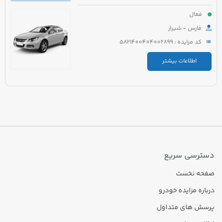
فعال
فارس - شیراز
کد مزایده : 5821400404002899
اطلاعات بیشتر
دسترسی سریع
صفحه نخست
درباره مزایده خودرو
پرسش های متداول