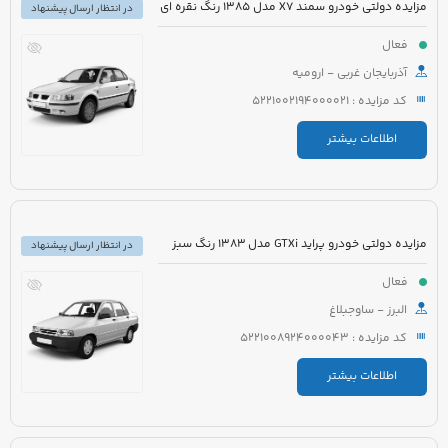
مزایده دولتی خودرو سمند X7 مدل 1385 رنگ نقره ای
در انتظار ارسال پیشنهاد
فعال
آذربایجان غربی - ارومیه
کد مزایده : 5221002194000021
اطلاعات بیشتر
مزایده دولتی خودرو پراید GTXi مدل 1383 رنگ سبز
در انتظار ارسال پیشنهاد
فعال
البرز - ساوجبلاغ
کد مزایده : 5221008924000043
اطلاعات بیشتر