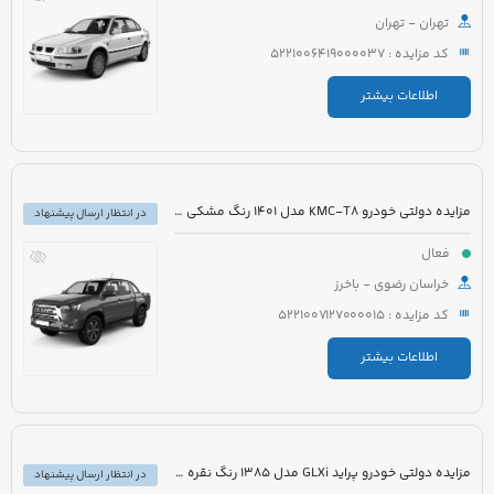
تهران - تهران
کد مزایده : 5221006419000037
اطلاعات بیشتر
مزایده دولتی خودرو KMC-T8 مدل 1401 رنگ مشکی میکا متالیک
در انتظار ارسال پیشنهاد
فعال
خراسان رضوی - باخرز
کد مزایده : 5221007127000015
اطلاعات بیشتر
مزایده دولتی خودرو پراید GLXi مدل 1385 رنگ نقره ای
در انتظار ارسال پیشنهاد