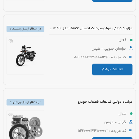
مزایده دولتی موتورسیکلت احسان 150cc مدل 1389 رنگ مشکی
در انتظار ارسال پیشنهاد
فعال
خراسان جنوبی - طبس
کد مزایده : 5220002539000134
اطلاعات بیشتر
مزایده دولتی ضایعات قطعات خودرو
در انتظار ارسال پیشنهاد
فعال
گیلان - فومن
کد مزایده : 5220001331000011