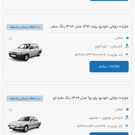
مزایده دولتی خودرو پراید GTXi مدل 1388 رنگ سفید روغنی
در انتظار ارسال پیشنهاد
فعال
گلستان - کردکوی
کد مزایده : 5221007239000107
اطلاعات بیشتر
مزایده دولتی خودرو پژو روآ مدل 1389 رنگ نقره ای
در انتظار ارسال پیشنهاد
فعال
خراسان رضوی - مشهد
کد مزایده : 5221007130001219