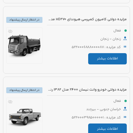
مزایده دولتی کامیون کمپرسی هیوندای HD270 مدل 1390 رنگ سفید
در انتظار ارسال پیشنهاد
فعال
زنجان - زنجان
کد مزایده : 5220006888000087
اطلاعات بیشتر
مزایده دولتی خودرو وانت نیسان 2400 مدل 1382 رنگ آبی
در انتظار ارسال پیشنهاد
فعال
خراسان جنوبی - بیرجند
کد مزایده : 5220003985000001
اطلاعات بیشتر