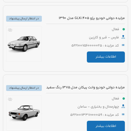
مزایده دولتی خودرو پژو 405 GLXi مدل 1390
در انتظار ارسال پیشنهاد
فعال
فارس - قیر و کارزین
کد مزایده : 5221007560000025
اطلاعات بیشتر
مزایده دولتی خودرو وانت پیکان مدل 1375 رنگ سفید
در انتظار ارسال پیشنهاد
فعال
چهارمحال و بختیاری - سامان
کد مزایده : 5221007337000059
اطلاعات بیشتر