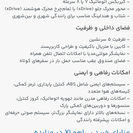
– گیربکس اتوماتیک 7 یا 8 سرعته
– محور محرک جلو (sDrive) یا تمام‌چرخ محرک هوشمند (xDrive)
– شتاب و هندلینگ مناسب برای رانندگی شهری و بین‌شهری
فضای داخلی و ظرفیت
– ظرفیت ۵ سرنشین
– کابین با متریال باکیفیت و طراحی کاربرپسند
– نمایشگر مولتی‌مدیا با امکانات اتصال تلفن همراه
– فضای صندوق عقب مناسب حمل بار در سفرهای کوتاه
امکانات رفاهی و ایمنی
– سیستم‌های ایمنی شامل ABS، کنترل پایداری، ترمز کمکی،
کیسه‌های هوا متعدد
– امکانات رفاهی مدرن مانند تهویه اتوماتیک، کروز کنترل،
سنسورها و دوربین‌های کمکی پارک
– نسخه‌های بالاتر دارای نمایشگر بزرگ‌تر، سیستم صوتی حرفه‌ای
و امکانات پیشرفته رانندگی
مزایای خرید بی‌ام‌و X1 در مزایده