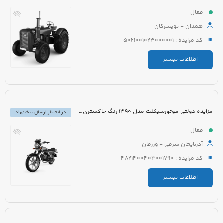
فعال
همدان - تویسرکان
کد مزایده : 5021001023000001
اطلاعات بیشتر
مزایده دولتی موتورسیکلت مدل 1390 رنگ خاکستری نوک مدادی
در انتظار ارسال پیشنهاد
فعال
آذربایجان شرقی - ورزقان
کد مزایده : 4821400404001790
اطلاعات بیشتر