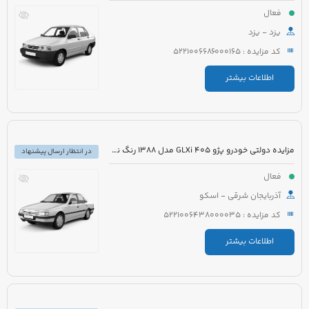
فعال
یزد - یزد
کد مزایده : 5221006686000165
اطلاعات بیشتر
مزایده دولتی خودرو پژو 405 GLXi مدل 1388 رنگ نقره ای
در انتظار ارسال پیشنهاد
فعال
آذربایجان شرقی - اسکو
کد مزایده : 5221006438000035
اطلاعات بیشتر