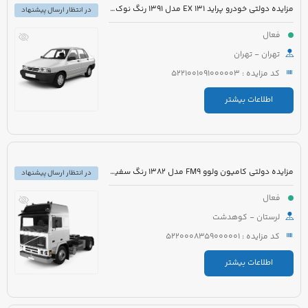
مزایده دولتی خودرو پراید 131 EX مدل 1391 رنگ نوک مدادی متالیک
در انتظار ارسال پیشنهاد
فعال
تهران - تهران
کد مزایده : 5221001091000003
اطلاعات بیشتر
مزایده دولتی کامیون ولوو FM9 مدل 1382 رنگ سفید روغنی
در انتظار ارسال پیشنهاد
فعال
لرستان - کوهدشت
کد مزایده : 5220008359000001
اطلاعات بیشتر