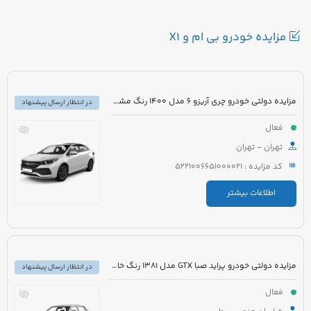
مزایده خودرو بی ام و X1
مزایده دولتی خودرو چری آریزو 6 مدل 1400 رنگ مشکی
در انتظار ارسال پیشنهاد
فعال
تهران - تهران
کد مزایده : 5221006651000021
اطلاعات بیشتر
مزایده دولتی خودرو پراید صبا GTX مدل 1381 رنگ خاکستری
در انتظار ارسال پیشنهاد
فعال