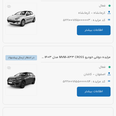
فعال
کرمانشاه - کرمانشاه
کد مزایده : 5221007865000003
اطلاعات بیشتر
مزایده دولتی خودرو MVM-X33 CROSS مدل 1403 رنگ سفید
در انتظار ارسال پیشنهاد
فعال
اصفهان - کاشان
کد مزایده : 5221007855000084
اطلاعات بیشتر