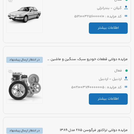
گیلان - بندرانزلی
کد مزایده : 5121003256000010
اطلاعات بیشتر
مزایده دولتی قطعات خودرو سبک، سنگین و ماشین آلات راه سازی
در انتظار ارسال پیشنهاد
فعال
اردبیل - اردبیل
کد مزایده : 5021003740000005
اطلاعات بیشتر
مزایده دولتی تراکتور فرگوسن 285 مدل 1389
در انتظار ارسال پیشنهاد