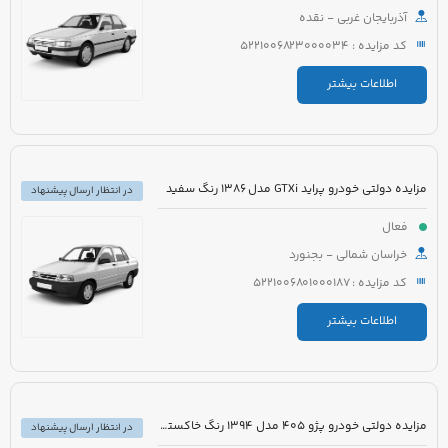
آذربایجان غربی - نقده
کد مزایده : 5221006823000034
اطلاعات بیشتر
مزایده دولتی خودرو پراید GTXi مدل 1386 رنگ سفید
در انتظار ارسال پیشنهاد
فعال
خراسان شمالی - بجنورد
کد مزایده : 5221006801000187
اطلاعات بیشتر
مزایده دولتی خودرو پژو 405 مدل 1394 رنگ خاکستری
در انتظار ارسال پیشنهاد