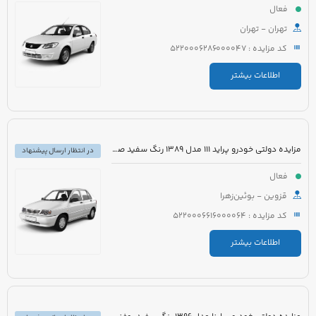
فعال
تهران - تهران
کد مزایده : 5220006286000047
اطلاعات بیشتر
مزایده دولتی خودرو پراید 111 مدل 1389 رنگ سفید صدفی
در انتظار ارسال پیشنهاد
فعال
قزوین - بوئین‌زهرا
کد مزایده : 5220006616000064
اطلاعات بیشتر