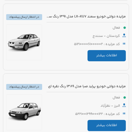
مزایده دولتی خودرو سمند LX-XU7 مدل 1391 رنگ سفید
در انتظار ارسال پیشنهاد
فعال
کردستان - سنندج
کد مزایده : 5121000061000002
اطلاعات بیشتر
مزایده دولتی خودرو پراید صبا مدل 1389 رنگ نقره ای
در انتظار ارسال پیشنهاد
فعال
البرز - نظرآباد
کد مزایده : 5221001299000122
اطلاعات بیشتر