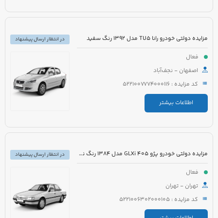
مزایده دولتی خودرو رانا TU5 مدل 1392 رنگ سفید
در انتظار ارسال پیشنهاد
فعال
اصفهان - نجف‌آباد
کد مزایده : 5221007774000116
اطلاعات بیشتر
مزایده دولتی خودرو پژو 405 GLXi مدل 1384 رنگ نقره ای متالیک
در انتظار ارسال پیشنهاد
فعال
تهران - تهران
کد مزایده : 5221006302000105