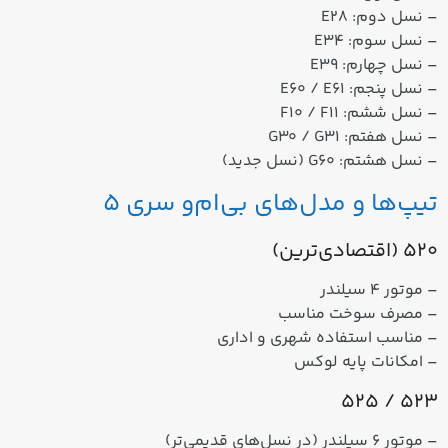
– نسل دوم: E28
– نسل سوم: E34
– نسل چهارم: E39
– نسل پنجم: E60 / E61
– نسل ششم: F10 / F11
– نسل هفتم: G30 / G31
– نسل هشتم: G60 (نسل جدید)
تیپ‌ها و مدل‌های بی‌ام‌و سری 5
520 (اقتصادی‌ترین)
–
موتور ۴ سیلندر
– مصرف سوخت مناسب
– مناسب
استفاده شهری و اداری
–
امکانات پایه لوکس
523 / 525
– موتور
۶ سیلندر
(در نسل‌های قدیمی‌تر)