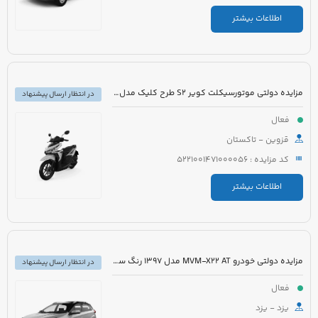
اطلاعات بیشتر
مزایده دولتی موتورسیکلت کویر S2 طرح کلیک مدل 1401 رنگ مشکی
در انتظار ارسال پیشنهاد
فعال
قزوین - تاکستان
کد مزایده : 5221001471000056
اطلاعات بیشتر
مزایده دولتی خودرو MVM-X22 AT مدل 1397 رنگ سفید
در انتظار ارسال پیشنهاد
فعال
یزد - یزد