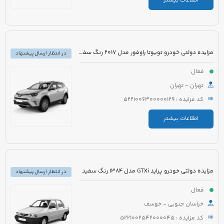
اطلاعات بیشتر
مزایده دولتی خودرو تویوتا راوفور مدل 2017 رنگ سفید صدفی متالیک
در انتظار ارسال پیشنهاد
فعال
تهران - تهران
کد مزایده : 5221006300000129
اطلاعات بیشتر
مزایده دولتی خودرو پراید GTXi مدل 1384 رنگ سفید
در انتظار ارسال پیشنهاد
فعال
خراسان جنوبی - خوسف
کد مزایده : 5221002542000045