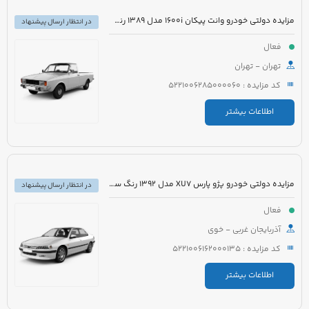
مزایده دولتی خودرو وانت پیکان 1600i مدل 1389 رنگ سفید روغنی
در انتظار ارسال پیشنهاد
فعال
تهران - تهران
کد مزایده : 5221006285000060
اطلاعات بیشتر
مزایده دولتی خودرو پژو پارس XU7 مدل 1392 رنگ سفید
در انتظار ارسال پیشنهاد
فعال
آذربایجان غربی - خوی
کد مزایده : 5221006162000135
اطلاعات بیشتر