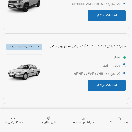
کد مزایده : 5221000688000045
اطلاعات بیشتر
مزایده دولتی تعداد 4 دستگاه خودرو سواری، وانت و مینی بوس
در انتظار ارسال پیشنهاد
فعال
زنجان - ابهر
کد مزایده : 5421400404002111
اطلاعات بیشتر
مزایده دولتی خودرو پراید صبا GTX مدل 1380 رنگ سفید
در انتظار ارسال پیشنهاد
صفحه نخست
کارشناس همراه
رزرو مزایده
دسته بندی ها
فعال