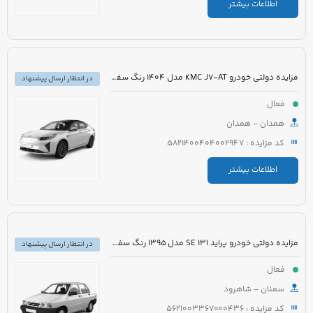
اطلاعات بیشتر
مزایده دولتی خودرو KMC J7-AT مدل 1404 رنگ سفید
در انتظار ارسال پیشنهاد
فعال
همدان - همدان
کد مزایده : 5821400404002947
اطلاعات بیشتر
مزایده دولتی خودرو پراید 131 SE مدل 1395 رنگ سفید روغنی
در انتظار ارسال پیشنهاد
فعال
سمنان - شاهرود
کد مزایده : 5621003367000436