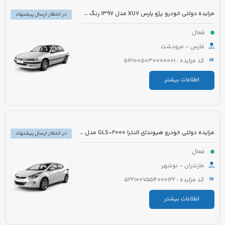
مزایده دولتی خودرو پژو پارس XU7 مدل 1397 رنگ سفید روغنی
در انتظار ارسال پیشنهاد
فعال
فارس - مرودشت
کد مزایده : 5121005030000001
اطلاعات بیشتر
مزایده دولتی خودرو هیوندای النترا GLS-2000 مدل 2017 رنگ سفید
در انتظار ارسال پیشنهاد
فعال
مازندران - نوشهر
کد مزایده : 5221007554000122
اطلاعات بیشتر