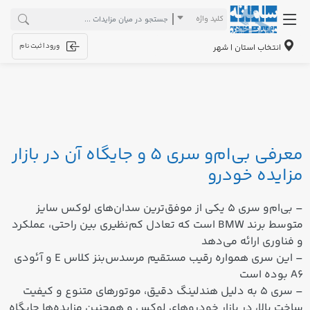
کلید واژه
ورود | ثبت نام
انتخاب استان | شهر
معرفی بی‌ام‌و سری 5 و جایگاه آن در بازار
مزایده خودرو
–
بی‌ام‌و سری 5
یکی از
موفق‌ترین سدان‌های لوکس سایز
متوسط
برند
BMW
است که تعادل کم‌نظیری بین راحتی، عملکرد
و فناوری ارائه می‌دهد
– این سری همواره رقیب مستقیم مرسدس‌بنز کلاس E و آئودی
A6 بوده است
– سری 5 به دلیل
هندلینگ دقیق، موتورهای متنوع و کیفیت
ساخت بالا
، در بازار خودروهای لوکس و همچنین مزایده‌ها جایگاه