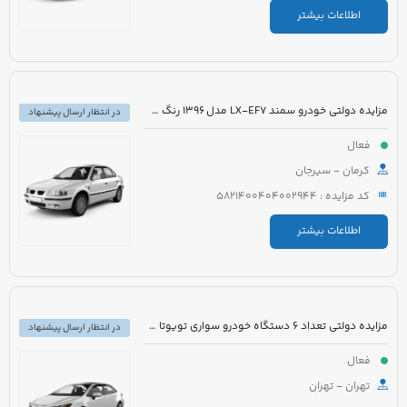
اطلاعات بیشتر
مزایده دولتی خودرو سمند LX-EF7 مدل 1396 رنگ سفید
در انتظار ارسال پیشنهاد
فعال
کرمان - سیرجان
کد مزایده : 5821400404002944
اطلاعات بیشتر
مزایده دولتی تعداد 6 دستگاه خودرو سواری تویوتا کرولا PIONEER هیبرید 1800cc مدل 2023
در انتظار ارسال پیشنهاد
فعال
تهران - تهران