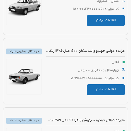
گیلان - لنگرود
کد مزایده : 5221007432000176
اطلاعات بیشتر
مزایده دولتی خودرو وانت پیکان 1600 مدل 1386 رنگ سفید روغنی
در انتظار ارسال پیشنهاد
فعال
چهارمحال و بختیاری - بروجن
کد مزایده : 5221007425000080
اطلاعات بیشتر
مزایده دولتی خودرو سیتروئن زانتیا SX مدل 1389 رنگ نقره ای
در انتظار ارسال پیشنهاد