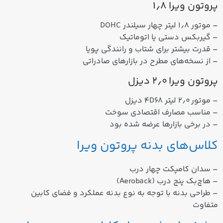
پروتون ویرا ۱٫۸
– موتور ۱٫۸ لیتر چهار سیلندر DOHC
– گیربکس دستی یا اتوماتیک
– قدرت بیشتر برای شتاب و رانندگی پویا
– از نسخه‌های مطرح در بازارهای صادراتی
پروتون ویرا ۲٫۰ دیزل
– موتور ۲٫۰ لیتر ۴D68 دیزل
– مناسب مصارف اقتصادی سوخت
– در برخی بازارها عرضه شده بود
کلاس‌های بدنه پروتون ویرا
– سدان کامپکت چهار درب
– هاچ‌بک پنج درب (Aeroback)
– طراحی بدنه با توجه به نوع بدنه عملکرد و فضای کابین
متفاوت