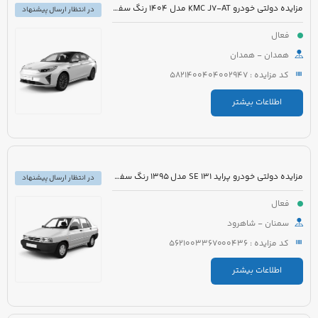
مزایده دولتی خودرو KMC J7-AT مدل 1404 رنگ سفید
در انتظار ارسال پیشنهاد
فعال
همدان - همدان
کد مزایده : 5821400404002947
اطلاعات بیشتر
مزایده دولتی خودرو پراید 131 SE مدل 1395 رنگ سفید روغنی
در انتظار ارسال پیشنهاد
فعال
سمنان - شاهرود
کد مزایده : 5621003367000436
اطلاعات بیشتر