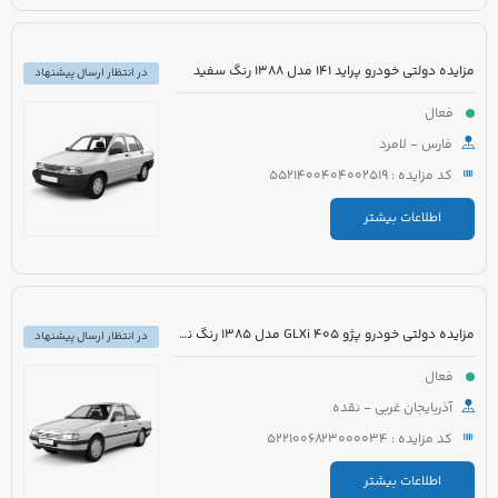
مزایده دولتی خودرو پراید 141 مدل 1388 رنگ سفید
در انتظار ارسال پیشنهاد
فعال
فارس - لامرد
کد مزایده : 5521400404002519
اطلاعات بیشتر
مزایده دولتی خودرو پژو 405 GLXi مدل 1385 رنگ نقره ای
در انتظار ارسال پیشنهاد
فعال
آذربایجان غربی - نقده
کد مزایده : 5221006823000034
اطلاعات بیشتر