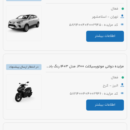
فعال
تهران - اسلامشهر
کد مزایده : 5821400404002945
اطلاعات بیشتر
مزایده دولتی موتورسیکلت J200 مدل 1403 رنگ بادمجانی
در انتظار ارسال پیشنهاد
فعال
البرز - کرج
کد مزایده : 5821400404002946
اطلاعات بیشتر