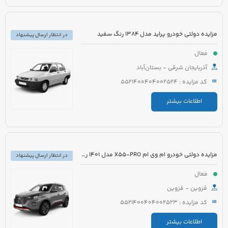
مزایده دولتی خودرو پراید مدل 1384 رنگ سفید
در انتظار ارسال پیشنهاد
فعال
آذربایجان شرقی - بستان‌آباد
کد مزایده : 5521400404002524
اطلاعات بیشتر
مزایده دولتی خودرو ام وی ام X55-PRO مدل 1401 رنگ مشکی متالیک
در انتظار ارسال پیشنهاد
فعال
قزوین - قزوین
کد مزایده : 5521400404002523
اطلاعات بیشتر