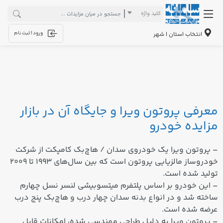
کلید واژه
ورود | ثبت نام
انتخاب استان | شهر
معرفی پروتون ویرا و جایگاه آن در بازار
مزایده خودرو
– پروتون ویرا یک خودروی
سدان / هاچ‌بک کامپکت
از
شرکت
خودروساز مالزیایی پروتون
است که بین سال‌های ۱۹۹۳ تا ۲۰۰۹
تولید شده است.
– این خودرو بر اساس پلتفرم
میتسوبیشی لنسر نسل چهارم
ساخته شد و در انواع بدنه
سدان چهار درب
و
هاچ‌بک پنج درب
عرضه شده است.
– پروتون ویرا به دلیل طراحی مهندسی شده، امکانات قابل