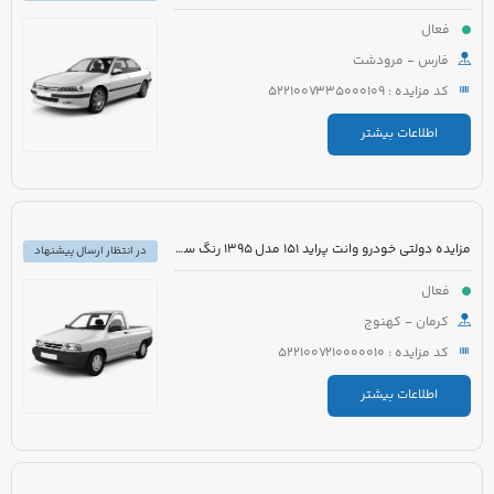
فعال
فارس - مرودشت
کد مزایده : 5221007335000109
اطلاعات بیشتر
مزایده دولتی خودرو وانت پراید 151 مدل 1395 رنگ سفید
در انتظار ارسال پیشنهاد
فعال
کرمان - کهنوج
کد مزایده : 5221007210000010
اطلاعات بیشتر