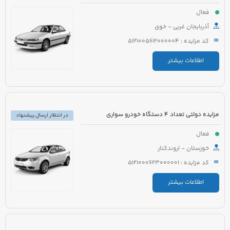
فعال
آذربایجان غربی - خوی
کد مزایده : 5121005612000004
اطلاعات بیشتر
مزایده دولتی تعداد 4 دستگاه خودرو سواری
در انتظار ارسال پیشنهاد
فعال
خوزستان - اروندکنار
کد مزایده : 5121000623000001
اطلاعات بیشتر