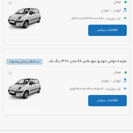
فعال
تهران - تهران
کد مزایده : 5220006234000041
اطلاعات بیشتر
مزایده دولتی خودرو دوو ماتیز ES مدل 1380 رنگ نقره ای متالیک
در انتظار ارسال پیشنهاد
فعال
تهران - تهران
کد مزایده : 5521400404002503
اطلاعات بیشتر