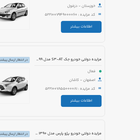
خوزستان - دزفول
کد مزایده : 5221007949000060
اطلاعات بیشتر
مزایده دولتی خودرو جک S3-AT مدل 1399 رنگ مشکی
در انتظار ارسال پیشنه
فعال
اصفهان - کاشان
کد مزایده : 5221007855000081
اطلاعات بیشتر
مزایده دولتی خودرو پژو پارس مدل 1390 رنگ سفید
در انتظار ارسال پیشنه