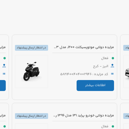
مزایده دولتی موتورسیکلت J200 مدل 1403 رنگ بادمجانی
اد
در انتظار ارسال پیشنهاد
فعال
ف
البرز - کرج
کد مزایده : 5821400404002946
اطلاعات بیشتر
مزایده دولتی خودرو پراید 131 مدل 1396 رنگ سفید
اد
در انتظار ارسال پیشنهاد
فعال
ف