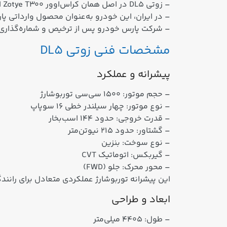
– زوتی DL5 در اصل همان کراس‌اوور Zotye T300 است که از سال ۲۰۱۶ میلادی طراحی و از حدود ۲۰۱۷ در سطح جهانی عرضه شده است.
– در ایران، این خودرو به‌عنوان محصول وارداتی 
– شرکت پارس خودرو پس از ترخیص و شماره‌گذاری نمو
مشخصات فنی زوتی DL5
پیشرانه و عملکرد
– حجم موتور: ۱۵۰۰ سی‌سی توربوشارژ
– نوع موتور: چهار سیلندر خطی ۱۶ سوپاپ
– قدرت خروجی: حدود ۱۴۴ اسب‌بخار
– گشتاور: حدود ۲۱۵ نیوتن‌متر
– نوع سوخت: بنزین
– گیربکس: اتوماتیک CVT
– محور محرک: جلو (FWD)
این پیشرانه توربوشارژ عملکردی متعادل برای رانن
ابعاد و طراحی
– طول: ۴۴۰۵ میلی‌متر