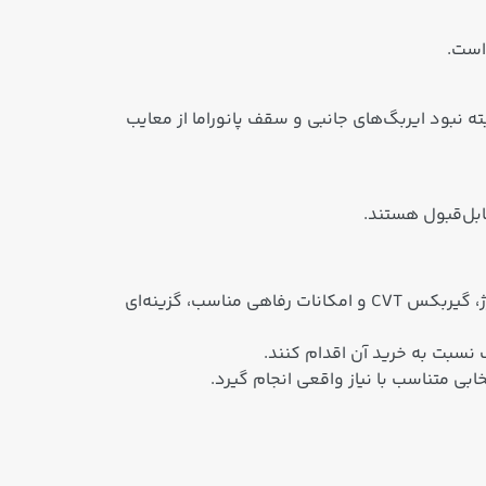
ه است؛ البته نبود ایربگ‌های جانبی و سقف پانوراما از معایب
– زوتی DL5 (یا همان Zotye T300 در بازار جهانی) یک کراس‌اوور کامپکت اقتصادی است که با موتور ۱.۵ لیتری توربوشارژ، گیربکس CVT و امکانات رفاهی مناسب، گزینه‌ای
 نسبت به خرید آن اقدام کنند.