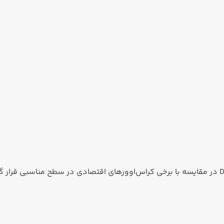
این مجموعه امکانات رفاهی و ایمنی باعث شده DL5 در مقایسه با برخی کراس‌اوورهای اقتصادی در