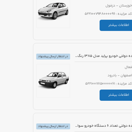
خوزستان - دزفول
کد مزایده : 5221007948000096
اطلاعات بیشتر
مزایده دولتی خودرو پراید مدل 1385 رنگ نقره ای
در انتظار ارسال پیشنهاد
عال
اصفهان - بادرود
کد مزایده : 5221007750000061
اطلاعات بیشتر
مزایده دولتی تعداد 6 دستگاه خودرو سواری تویوتا کرولا PIONEER هیبرید 1800cc مدل 2023
در انتظار ارسال پیشنهاد