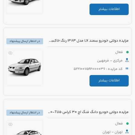
اطلاعات بیشتر
مزایده دولتی خودرو سمند LX مدل 1383 رنگ خاکستری
در انتظار ارسال پیشنهاد
فعال
مرکزی - فرمهین
کد مزایده : 5221007592000036
اطلاعات بیشتر
مزایده دولتی خودرو دانگ فنگ اچ 30 کراس H30-TU5 مدل 1396 رنگ سفید
در انتظار ارسال پیشنهاد
فعال
تهران - تهران