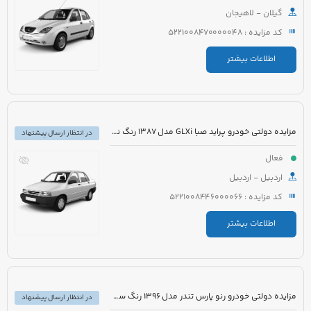
گیلان - لاهیجان
کد مزایده : 5221008470000048
اطلاعات بیشتر
مزایده دولتی خودرو پراید صبا GLXi مدل 1387 رنگ نقره ای
در انتظار ارسال پیشنهاد
فعال
اردبیل - اردبیل
کد مزایده : 5221008446000066
اطلاعات بیشتر
مزایده دولتی خودرو رنو پارس تندر مدل 1396 رنگ سفید
در انتظار ارسال پیشنهاد