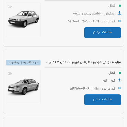
فعال
اصفهان - شاهین‌شهر و میمه
کد مزایده : 5621003367000439
اطلاعات بیشتر
مزایده دولتی خودرو دنا پلاس توربو AT مدل 1403 رنگ سفید روغنی
در انتظار ارسال پیشنهاد
فعال
قم - قم
کد مزایده : 5421400404002118
اطلاعات بیشتر