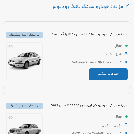
مزایده خودرو سانگ یانگ رودیوس
مزایده دولتی خودرو سمند LX مدل 1386 رنگ سفید صدفی
در انتظار ارسال پیشنهاد
فعال
البرز - کرج
کد مزایده : 5821400404002948
اطلاعات بیشتر
مزایده دولتی خودرو کیا اپیروس 3800cc مدل 2009 رنگ سفید
در انتظار ارسال پیشنهاد
فعال
تهران - تهران
کد مزایده : 5722500303001014