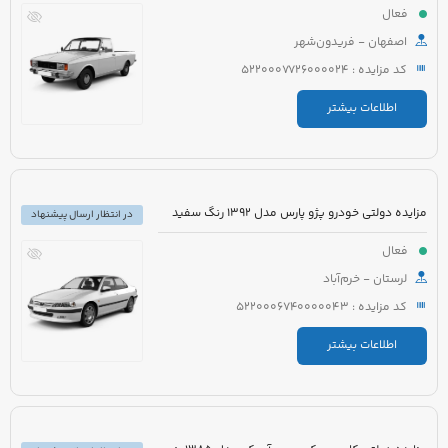
فعال
اصفهان - فریدون‌شهر
کد مزایده : 5220007726000024
اطلاعات بیشتر
مزایده دولتی خودرو پژو پارس مدل 1392 رنگ سفید
در انتظار ارسال پیشنهاد
فعال
لرستان - خرم‌آباد
کد مزایده : 5220006740000043
اطلاعات بیشتر