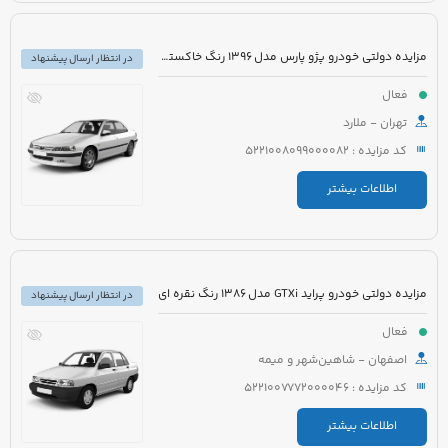
مزایده دولتی خودرو پژو پارس مدل 1396 رنگ خاکستری متالیک
در انتظار ارسال پیشنهاد
فعال
تهران - ملارد
کد مزایده : 5221008099000082
اطلاعات بیشتر
مزایده دولتی خودرو پراید GTXi مدل 1386 رنگ نقره ای
در انتظار ارسال پیشنهاد
فعال
اصفهان - شاهین‌شهر و میمه
کد مزایده : 5221007772000046
اطلاعات بیشتر