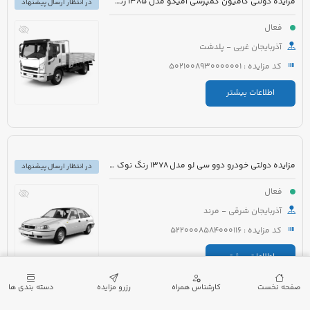
مزایده دولتی کامیون کمپرسی آمیکو مدل 1385 رنگ سفید نارنجی
در انتظار ارسال پیشنهاد
فعال
آذربایجان غربی - پلدشت
کد مزایده : 5021008930000001
اطلاعات بیشتر
مزایده دولتی خودرو دوو سی لو مدل 1378 رنگ نوک مدادی
در انتظار ارسال پیشنهاد
فعال
آذربایجان شرقی - مرند
کد مزایده : 5220008584000116
اطلاعات بیشتر
صفحه نخست
کارشناس همراه
رزرو مزایده
دسته بندی ها