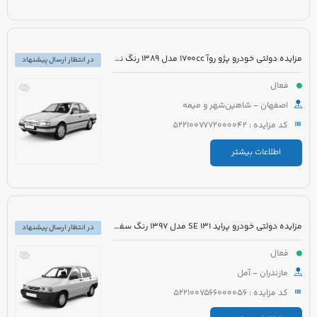
مزایده دولتی خودرو پژو روآ 1700cc مدل 1389 رنگ نقره ای متالیک
در انتظار ارسال پیشنهاد
فعال
اصفهان - شاهین‌شهر و میمه
کد مزایده : 5221007772000042
اطلاعات بیشتر
مزایده دولتی خودرو پراید 131 SE مدل 1397 رنگ سفید
در انتظار ارسال پیشنهاد
فعال
مازندران - آمل
کد مزایده : 5221007566000056