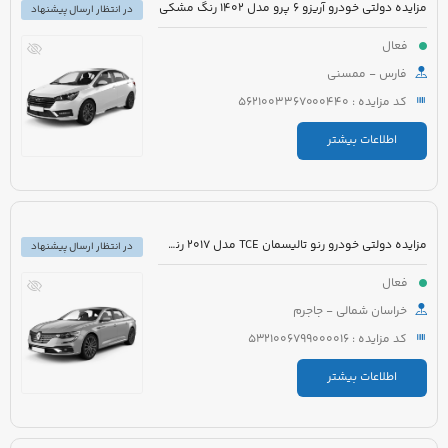
مزایده دولتی خودرو آریزو 6 پرو مدل 1402 رنگ مشکی
در انتظار ارسال پیشنهاد
فعال
فارس - ممسنی
کد مزایده : 5621003367000440
اطلاعات بیشتر
مزایده دولتی خودرو رنو تالیسمان TCE مدل 2017 رنگ مشکی متالیک
در انتظار ارسال پیشنهاد
فعال
خراسان شمالی - جاجرم
کد مزایده : 5321006799000016
اطلاعات بیشتر