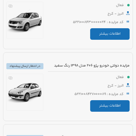
فعال
البرز - کرج
کد مزایده : 5221008430000024
اطلاعات بیشتر
مزایده دولتی خودرو پژو 206 مدل 1398 رنگ سفید
در انتظار ارسال پیشنهاد
فعال
البرز - کرج
کد مزایده : 5221008427000089
اطلاعات بیشتر