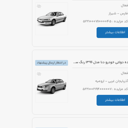
عال
فارس - شیراز
کد مزایده : 5221000711000045
اطلاعات بیشتر
مزایده دولتی خودرو دنا مدل 1396 رنگ سفید
در انتظار ارسال پیشنهاد
عال
آذربایجان غربی - ارومیه
کد مزایده : 5221002194000007
اطلاعات بیشتر