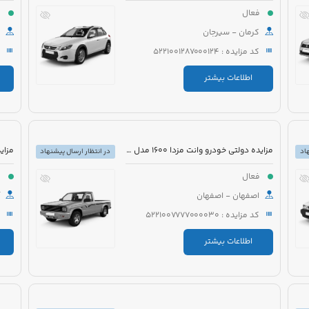
فعال
ف
کرمان - سیرجان
کد مزایده : 5221001287000124
اطلاعات بیشتر
مزایده دولتی خودرو وانت مزدا 1600 مدل 1376
اد
در انتظار ارسال پیشنهاد
فعال
ف
اصفهان - اصفهان
کد مزایده : 5221007777000030
اطلاعات بیشتر