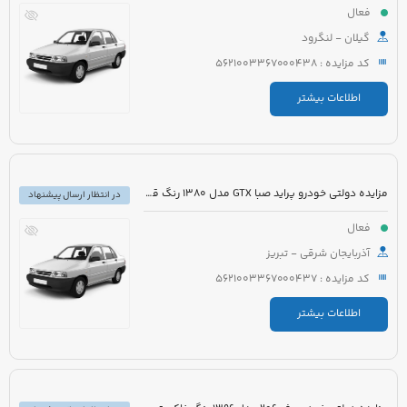
فعال
گیلان - لنگرود
کد مزایده : 5621003367000438
اطلاعات بیشتر
مزایده دولتی خودرو پراید صبا GTX مدل 1380 رنگ قرمز
در انتظار ارسال پیشنهاد
فعال
آذربایجان شرقی - تبریز
کد مزایده : 5621003367000437
اطلاعات بیشتر