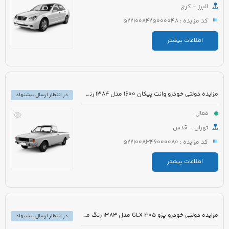
البرز - کرج
کد مزایده : 5221008425000048
اطلاعات بیشتر
مزایده دولتی خودرو وانت پیکان 1600 مدل 1384 رنگ سفید روغنی
در انتظار ارسال پیشنهاد
فعال
تهران - قدس
کد مزایده : 5221008346000080
اطلاعات بیشتر
مزایده دولتی خودرو پژو 405 GLX مدل 1383 رنگ مشکی متالیک
در انتظار ارسال پیشنهاد