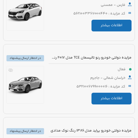
فارس - ممسنی
کد مزایده : 5621003367000440
اطلاعات بیشتر
مزایده دولتی خودرو رنو تالیسمان TCE مدل 2017 رنگ مشکی متالیک
در انتظار ارسال پیشنهاد
فعال
خراسان شمالی - جاجرم
کد مزایده : 5321006799000016
اطلاعات بیشتر
مزایده دولتی خودرو پراید مدل 1386 رنگ نوک مدادی
در انتظار ارسال پیشنهاد