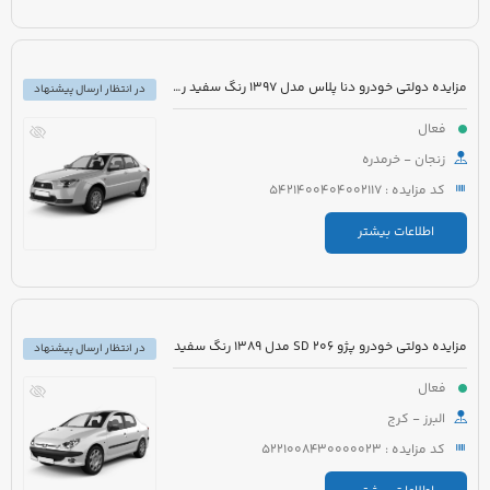
مزایده دولتی خودرو دنا پلاس مدل 1397 رنگ سفید روغنی
در انتظار ارسال پیشنهاد
فعال
زنجان - خرمدره
کد مزایده : 5421400404002117
اطلاعات بیشتر
مزایده دولتی خودرو پژو 206 SD مدل 1389 رنگ سفید
در انتظار ارسال پیشنهاد
فعال
البرز - کرج
کد مزایده : 5221008430000023