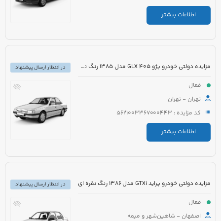
اطلاعات بیشتر
مزایده دولتی خودرو پژو 405 GLX مدل 1385 رنگ نقره ای متالیک
در انتظار ارسال پیشنهاد
فعال
تهران - تهران
کد مزایده : 5621003367000443
اطلاعات بیشتر
مزایده دولتی خودرو پراید GTXi مدل 1386 رنگ نقره ای
در انتظار ارسال پیشنهاد
فعال
اصفهان - شاهین‌شهر و میمه