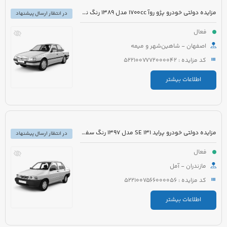
مزایده دولتی خودرو پژو روآ 1700cc مدل 1389 رنگ نقره ای متالیک
در انتظار ارسال پیشنهاد
فعال
اصفهان - شاهین‌شهر و میمه
کد مزایده : 5221007772000042
اطلاعات بیشتر
مزایده دولتی خودرو پراید 131 SE مدل 1397 رنگ سفید
در انتظار ارسال پیشنهاد
فعال
مازندران - آمل
کد مزایده : 5221007566000056
اطلاعات بیشتر