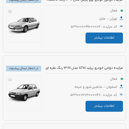
در انتظار ارسال پیشنهاد
فعال
تهران - ملارد
کد مزایده : 5221008099000082
اطلاعات بیشتر
مزایده دولتی خودرو پراید GTXi مدل 1386 رنگ نقره ای
در انتظار ارسال پیشنهاد
فعال
اصفهان - شاهین‌شهر و میمه
کد مزایده : 5221007772000046
اطلاعات بیشتر