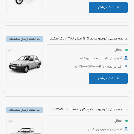
اطلاعات بیشتر
مزایده دولتی خودرو پراید GTX مدل 1388 رنگ سفید
در انتظار ارسال پیشنهاد
فعال
آذربایجان شرقی - خسروشاه
کد مزایده : 5221000167000417
اطلاعات بیشتر
مزایده دولتی خودرو وانت پیکان 1600i مدل 1387 رنگ سفید
در انتظار ارسال پیشنهاد
فعال
اصفهان - فریدون‌شهر