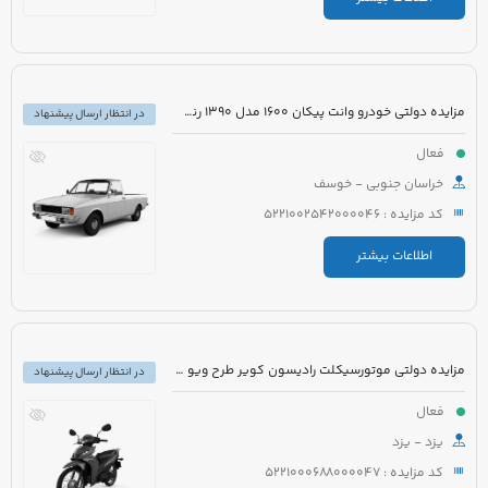
مزایده دولتی خودرو وانت پیکان 1600 مدل 1390 رنگ سفید
در انتظار ارسال پیشنهاد
فعال
خراسان جنوبی - خوسف
کد مزایده : 5221002542000046
اطلاعات بیشتر
مزایده دولتی موتورسیکلت رادیسون کویر طرح ویو مدل 1395 رنگ سفید
در انتظار ارسال پیشنهاد
فعال
یزد - یزد
کد مزایده : 5221000688000047