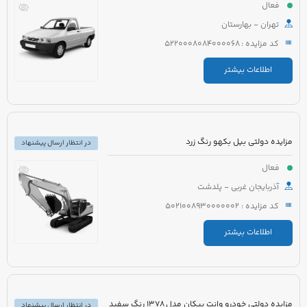
فعال
تهران - بهارستان
کد مزایده : 5220008084000068
اطلاعات بیشتر
مزایده دولتی بیل بکهو رنگ زرد
در انتظار ارسال پیشنهاد
فعال
آذربایجان غربی - پلدشت
کد مزایده : 5021008930000002
اطلاعات بیشتر
مزایده دولتی خودرو وانت پیکان مدل 1378 رنگ سفید
در انتظار ارسال پیشنهاد