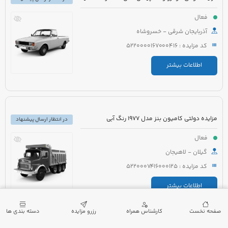
فعال
آذربایجان شرقی - خسروشاه
کد مزایده : 5220000167000416
اطلاعات بیشتر
مزایده دولتی کامیون بنز مدل 1977 رنگ آبی
در انتظار ارسال پیشنهاد
فعال
گیلان - لاهیجان
کد مزایده : 5220007416000125
اطلاعات بیشتر
صفحه نخست
کارشناس همراه
رزرو مزایده
دسته بندی ها