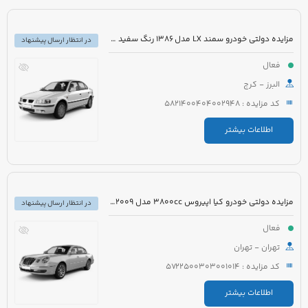
مزایده دولتی خودرو سمند LX مدل 1386 رنگ سفید صدفی
در انتظار ارسال پیشنهاد
فعال
البرز - کرج
کد مزایده : 5821400404002948
اطلاعات بیشتر
مزایده دولتی خودرو کیا اپیروس 3800cc مدل 2009 رنگ سفید
در انتظار ارسال پیشنهاد
فعال
تهران - تهران
کد مزایده : 5722500303001014
اطلاعات بیشتر