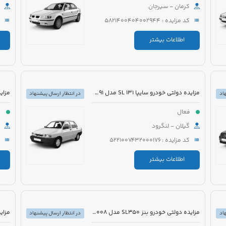
کرمان - سیرجان
کد مزایده : 5821400404002944
اطلاعات بیشتر
مزایده دولتی خودرو سایپا 131 SL مدل 1391 رنگ نوک مدادی متالیک
اد
در انتظار ارسال پیشنهاد
فعال
ف
گیلان - لنگرود
کد مزایده : 5221007432000176
اطلاعات بیشتر
مزایده دولتی خودرو بنز SL350 مدل 2008 رنگ مشکی روغنی
اد
در انتظار ارسال پیشنهاد