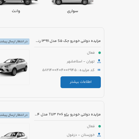
سواری
وانت
مزایده دولتی خودرو جک S5 مدل 1396 رنگ سفید
در انتظار ارسال پیشنه
فعال
تهران - اسلامشهر
کد مزایده : 5821400404002945
اطلاعات بیشتر
مزایده دولتی خودرو پژو 206 TU3 مدل 1394 رنگ سفید
در انتظار ارسال پیشنه
فعال
خوزستان - دزفول