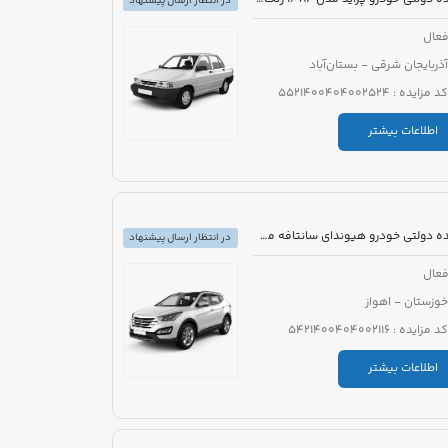
در انتظار ارسال پیشنهاد
عال
آذربایجان شرقی - بستان‌آباد
کد مزایده : 5521400404002524
اطلاعات بیشتر
مزایده دولتی خودرو هیوندای سانتافه مدل 2016
در انتظار ارسال پیشنهاد
عال
خوزستان - اهواز
کد مزایده : 5421400404002116
اطلاعات بیشتر