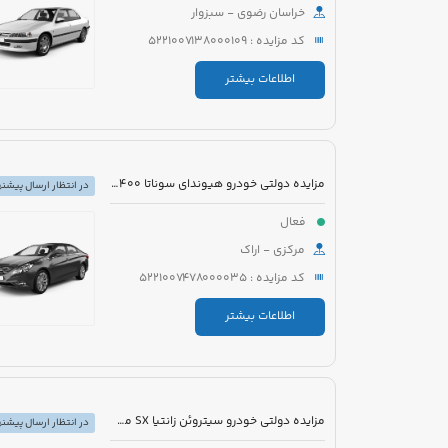
خراسان رضوی - سبزوار
کد مزایده : 5221007138000109
اطلاعات بیشتر
مزایده دولتی خودرو هیوندای سوناتا YF2400 مدل 2012 رنگ سفید متالیک
در انتظار ارسال پیشنه
فعال
مرکزی - اراک
کد مزایده : 5221007478000035
اطلاعات بیشتر
مزایده دولتی خودرو سیتروئن زانتیا SX مدل 1389 رنگ نقره ای
در انتظار ارسال پیشنه