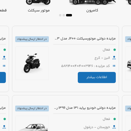
کامیون
موتور سیکلت
قطعا
مزایده دولتی موتورسیکلت J200 مدل 1403 رنگ بادمجانی
اد
در انتظار ارسال پیشنهاد
فعال
ف
البرز - کرج
کد مزایده : 5821400404002946
اطلاعات بیشتر
مزایده دولتی خودرو پراید 131 مدل 1396 رنگ سفید
اد
در انتظار ارسال پیشنهاد
فعال
ف
خوزستان - دزفول