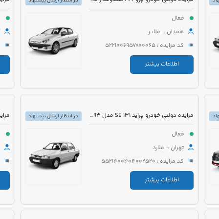
اد
در انتظار ارسال پیشنهاد
فعال
ف
همدان - ملایر
کد مزایده : 5221006957000065
اطلاعات بیشتر
مزایده دولتی خودرو پراید 131 SE مدل 1393 رنگ سفید روغنی
اد
در انتظار ارسال پیشنهاد
فعال
ف
تهران - ملارد
کد مزایده : 5521400404002520
اطلاعات بیشتر