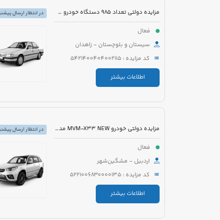
مزایده دولتی تعداد 985 دستگاه خودرو سبک، سنگین و موتورسیکلت
در انتظار ارسال پیشنه
فعال
سیستان و بلوچستان - زاهدان
کد مزایده : 5421400404002115
اطلاعات بیشتر
مزایده دولتی خودرو MVM-X33 NEW مدل 1394 رنگ سفید
در انتظار ارسال پیشنه
فعال
اردبیل - مشگین‌شهر
کد مزایده : 5221006830000135
اطلاعات بیشتر