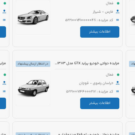
فعال
ف
فارس - شیراز
کد مزایده : 5221007410000046
اطلاعات بیشتر
مزایده دولتی خودرو پراید GTX مدل 1383 رنگ سفید
اد
در انتظار ارسال پیشنهاد
فعال
ف
خراسان رضوی - قوچان
کد مزایده : 5221007144000217
اطلاعات بیشتر
مزایده دولتی خودرو پژو 206 صندوقدار مدل 1390 رنگ سفید روغنی