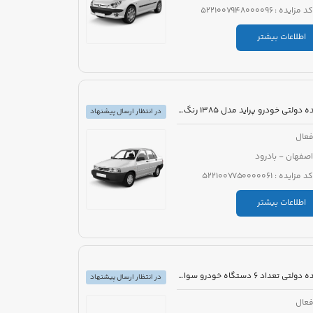
کد مزایده : 5221007948000096
اطلاعات بیشتر
مزایده دولتی خودرو پراید مدل 1385 رنگ نقره ای
در انتظار ارسال پیشنهاد
عال
اصفهان - بادرود
کد مزایده : 5221007750000061
اطلاعات بیشتر
مزایده دولتی تعداد 6 دستگاه خودرو سواری تویوتا کرولا PIONEER هیبرید 1800cc مدل 2023
در انتظار ارسال پیشنهاد
عال