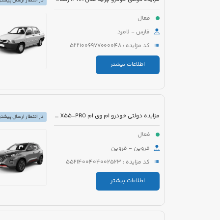
در انتظار ارسال پیشنه
فعال
فارس - لامرد
کد مزایده : 5221006977000048
اطلاعات بیشتر
مزایده دولتی خودرو ام وی ام X55-PRO مدل 1401 رنگ مشکی متالیک
در انتظار ارسال پیشنه
فعال
قزوین - قزوین
کد مزایده : 5521400404002523
اطلاعات بیشتر