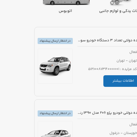
ت یدکی و لوازم جانبی
اتوبوس
ون
مزایده دولتی تعداد 3 دستگاه خودرو سواری
در انتظار ارسال پیشنهاد
عال
تهران - تهران
کد مزایده : 5121008734000001
اطلاعات بیشتر
مزایده دولتی خودرو پژو 206 مدل 1390 رنگ سفید
در انتظار ارسال پیشنهاد
عال
خوزستان - دزفول