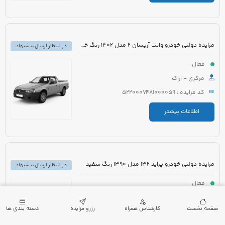
مزایده دولتی خودرو وانت آریسان 2 مدل 1402 رنگ خاکستری متالیک
در انتظار ارسال پیشنهاد
فعال
مرکزی - اراک
کد مزایده : 5220007481000059
اطلاعات بیشتر
مزایده دولتی خودرو پراید 132 مدل 1390 رنگ سفید
در انتظار ارسال پیشنهاد
فعال
گیلان - لنگرود
صفحه نخست
کارشناس همراه
رزرو مزایده
دسته بندی ها
کد مزایده : 5220007432000173