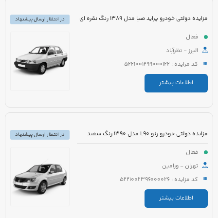
مزایده دولتی خودرو پراید صبا مدل 1389 رنگ نقره ای
در انتظار ارسال پیشنهاد
فعال
البرز - نظرآباد
کد مزایده : 5221001299000122
اطلاعات بیشتر
مزایده دولتی خودرو رنو L90 مدل 1390 رنگ سفید
در انتظار ارسال پیشنهاد
فعال
تهران - ورامین
کد مزایده : 5221002396000026
اطلاعات بیشتر