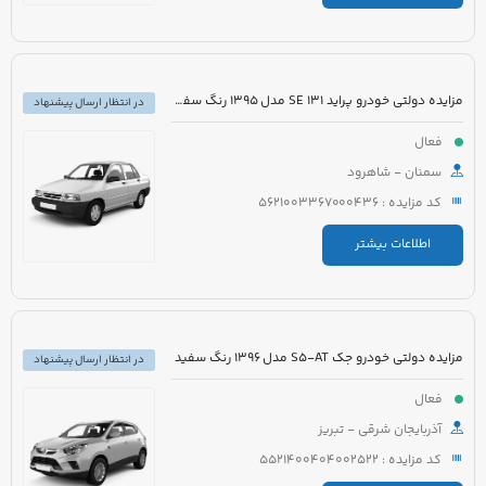
مزایده دولتی خودرو پراید 131 SE مدل 1395 رنگ سفید روغنی
در انتظار ارسال پیشنهاد
فعال
سمنان - شاهرود
کد مزایده : 5621003367000436
اطلاعات بیشتر
مزایده دولتی خودرو جک S5-AT مدل 1396 رنگ سفید
در انتظار ارسال پیشنهاد
فعال
آذربایجان شرقی - تبریز
کد مزایده : 5521400404002522