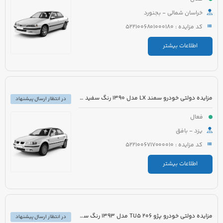
خراسان شمالی - بجنورد
کد مزایده : 5221006801000180
اطلاعات بیشتر
مزایده دولتی خودرو سمند LX مدل 1390 رنگ سفید روغنی
در انتظار ارسال پیشنهاد
فعال
یزد - بافق
کد مزایده : 5221006717000010
اطلاعات بیشتر
مزایده دولتی خودرو پژو 206 TU5 مدل 1393 رنگ سفید
در انتظار ارسال پیشنهاد