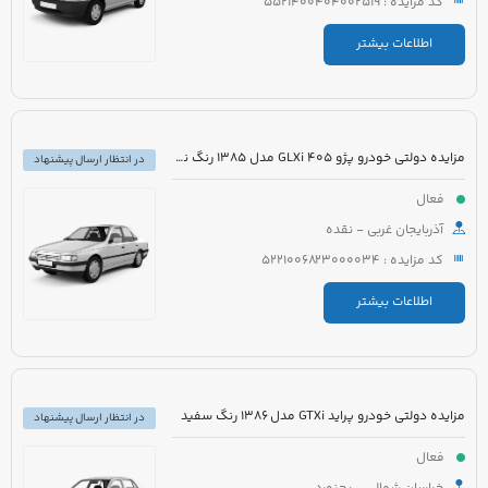
کد مزایده : 5521400404002519
اطلاعات بیشتر
مزایده دولتی خودرو پژو 405 GLXi مدل 1385 رنگ نقره ای
در انتظار ارسال پیشنهاد
فعال
آذربایجان غربی - نقده
کد مزایده : 5221006823000034
اطلاعات بیشتر
مزایده دولتی خودرو پراید GTXi مدل 1386 رنگ سفید
در انتظار ارسال پیشنهاد
فعال