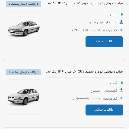
مزایده دولتی خودرو پژو پارس XU7 مدل 1392 رنگ سفید
در انتظار ارسال پیشنهاد
فعال
آذربایجان غربی - خوی
کد مزایده : 5221006162000135
اطلاعات بیشتر
مزایده دولتی خودرو سمند LX-XU7 مدل 1391 رنگ سفید
در انتظار ارسال پیشنهاد
فعال
کردستان - سنندج
کد مزایده : 5121000061000002
اطلاعات بیشتر