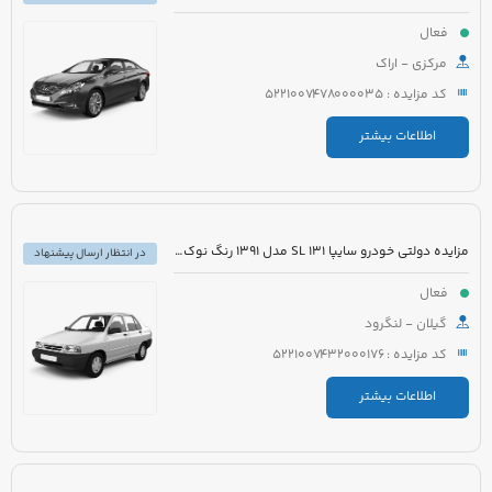
فعال
مرکزی - اراک
کد مزایده : 5221007478000035
اطلاعات بیشتر
مزایده دولتی خودرو سایپا 131 SL مدل 1391 رنگ نوک مدادی متالیک
در انتظار ارسال پیشنهاد
فعال
گیلان - لنگرود
کد مزایده : 5221007432000176
اطلاعات بیشتر