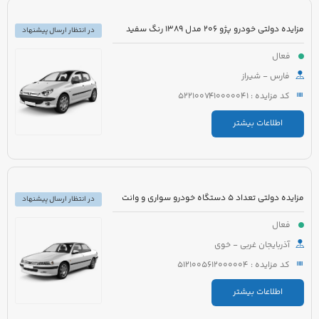
مزایده دولتی خودرو پژو 206 مدل 1389 رنگ سفید
در انتظار ارسال پیشنهاد
فعال
فارس - شیراز
کد مزایده : 5221007410000041
اطلاعات بیشتر
مزایده دولتی تعداد 5 دستگاه خودرو سواری و وانت
در انتظار ارسال پیشنهاد
فعال
آذربایجان غربی - خوی
کد مزایده : 5121005612000004
اطلاعات بیشتر