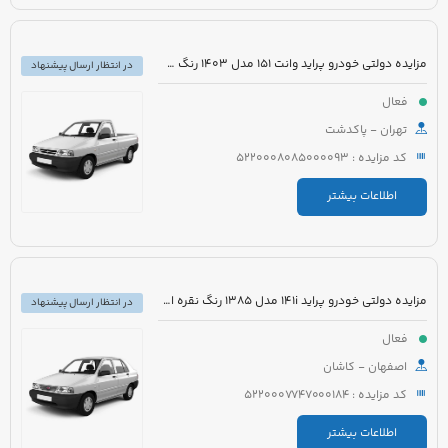
مزایده دولتی خودرو پراید وانت 151 مدل 1403 رنگ سفید صدفی
در انتظار ارسال پیشنهاد
فعال
تهران - پاکدشت
کد مزایده : 5220008085000093
اطلاعات بیشتر
مزایده دولتی خودرو پراید 141i مدل 1385 رنگ نقره ای متالیک
در انتظار ارسال پیشنهاد
فعال
اصفهان - کاشان
کد مزایده : 5220007747000184
اطلاعات بیشتر