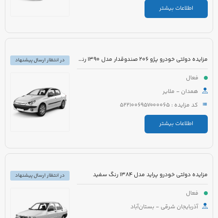
اطلاعات بیشتر
مزایده دولتی خودرو پژو 206 صندوقدار مدل 1390 رنگ سفید روغنی
در انتظار ارسال پیشنهاد
فعال
همدان - ملایر
کد مزایده : 5221006957000065
اطلاعات بیشتر
مزایده دولتی خودرو پراید مدل 1384 رنگ سفید
در انتظار ارسال پیشنهاد
فعال
آذربایجان شرقی - بستان‌آباد