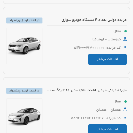
مزایده دولتی تعداد 4 دستگاه خودرو سواری
در انتظار ارسال پیشنهاد
فعال
خوزستان - اروندکنار
کد مزایده : 5121000623000001
اطلاعات بیشتر
مزایده دولتی خودرو KMC J7-AT مدل 1404 رنگ سفید
در انتظار ارسال پیشنهاد
فعال
همدان - همدان
کد مزایده : 5821400404002947
اطلاعات بیشتر