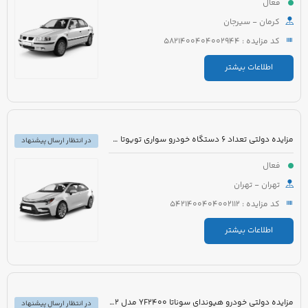
فعال
کرمان - سیرجان
کد مزایده : 5821400404002944
اطلاعات بیشتر
مزایده دولتی تعداد 6 دستگاه خودرو سواری تویوتا کرولا PIONEER هیبرید 1800cc مدل 2023
در انتظار ارسال پیشنهاد
فعال
تهران - تهران
کد مزایده : 5421400404002112
اطلاعات بیشتر
مزایده دولتی خودرو هیوندای سوناتا YF2400 مدل 2012 رنگ سفید متالیک
در انتظار ارسال پیشنهاد