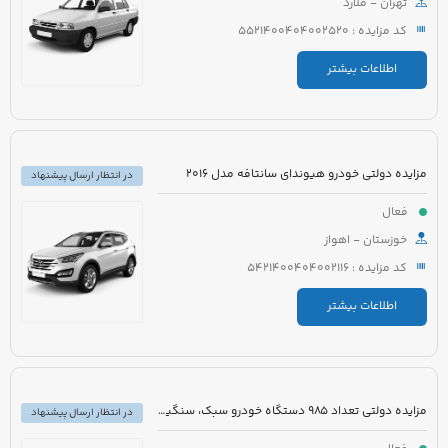
تهران - ملارد
کد مزایده : 5521400404002520
اطلاعات بیشتر
مزایده دولتی خودرو هیوندای سانتافه مدل 2016
در انتظار ارسال پیشنهاد
فعال
خوزستان - اهواز
کد مزایده : 5421400404002116
اطلاعات بیشتر
مزایده دولتی تعداد 985 دستگاه خودرو سبک، سنگین و موتورسیکلت
در انتظار ارسال پیشنهاد