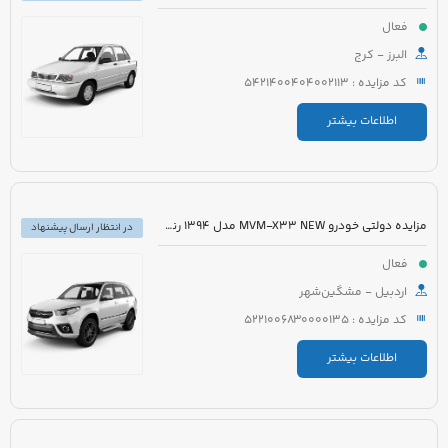
فعال
البرز - کرج
کد مزایده : 5421400404002113
اطلاعات بیشتر
مزایده دولتی خودرو MVM-X33 NEW مدل 1394 رنگ سفید
در انتظار ارسال پیشنهاد
فعال
اردبیل - مشگین‌شهر
کد مزایده : 5221006830000135
اطلاعات بیشتر