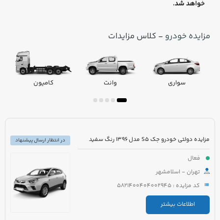
مزایده خودرو
- کلاس مزایدات
سواری
وانت
کامیون
مزایده دولتی خودرو جک S5 مدل 1396 رنگ سفید
در انتظار ارسال پیشنهاد
فعال
تهران - اسلامشهر
کد مزایده : 5821400404002945
اطلاعات بیشتر