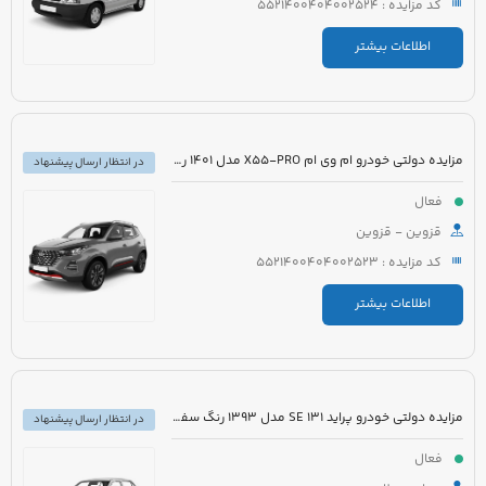
کد مزایده : 5521400404002524
اطلاعات بیشتر
مزایده دولتی خودرو ام وی ام X55-PRO مدل 1401 رنگ مشکی متالیک
در انتظار ارسال پیشنهاد
فعال
قزوین - قزوین
کد مزایده : 5521400404002523
اطلاعات بیشتر
مزایده دولتی خودرو پراید 131 SE مدل 1393 رنگ سفید روغنی
در انتظار ارسال پیشنهاد
فعال