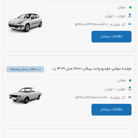
فعال
تهران - تهران
کد مزایده : 5221006329000047
اطلاعات بیشتر
مزایده دولتی خودرو وانت پیکان 1600i مدل 1389 رنگ سفید روغنی
در انتظار ارسال پیشنهاد
فعال
تهران - تهران
کد مزایده : 5221006285000060
اطلاعات بیشتر