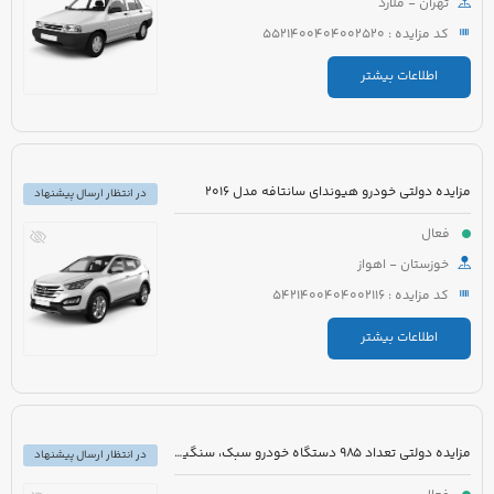
تهران - ملارد
کد مزایده : 5521400404002520
اطلاعات بیشتر
مزایده دولتی خودرو هیوندای سانتافه مدل 2016
در انتظار ارسال پیشنهاد
فعال
خوزستان - اهواز
کد مزایده : 5421400404002116
اطلاعات بیشتر
مزایده دولتی تعداد 985 دستگاه خودرو سبک، سنگین و موتورسیکلت
در انتظار ارسال پیشنهاد