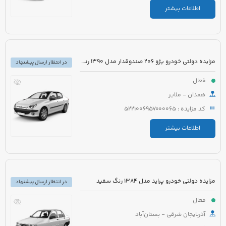
اطلاعات بیشتر
مزایده دولتی خودرو پژو 206 صندوقدار مدل 1390 رنگ سفید روغنی
در انتظار ارسال پیشنهاد
فعال
همدان - ملایر
کد مزایده : 5221006957000065
اطلاعات بیشتر
مزایده دولتی خودرو پراید مدل 1384 رنگ سفید
در انتظار ارسال پیشنهاد
فعال
آذربایجان شرقی - بستان‌آباد