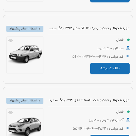
مزایده دولتی خودرو پراید 131 SE مدل 1395 رنگ سفید روغنی
در انتظار ارسال پیشنهاد
فعال
سمنان - شاهرود
کد مزایده : 5621003367000436
اطلاعات بیشتر
مزایده دولتی خودرو جک S5-AT مدل 1396 رنگ سفید
در انتظار ارسال پیشنهاد
فعال
آذربایجان شرقی - تبریز
کد مزایده : 5521400404002522