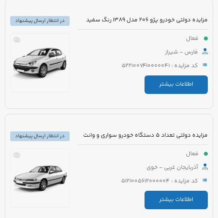
مزایده دولتی خودرو پژو 206 مدل 1389 رنگ سفید
در انتظار ارسال پیشنهاد
فعال
فارس - شیراز
کد مزایده : 5221007410000041
اطلاعات بیشتر
مزایده دولتی تعداد 5 دستگاه خودرو سواری و وانت
در انتظار ارسال پیشنهاد
فعال
آذربایجان غربی - خوی
کد مزایده : 5121005612000004
اطلاعات بیشتر