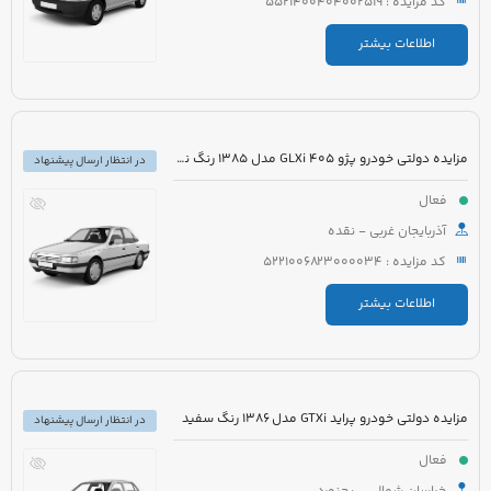
کد مزایده : 5521400404002519
اطلاعات بیشتر
مزایده دولتی خودرو پژو 405 GLXi مدل 1385 رنگ نقره ای
در انتظار ارسال پیشنهاد
فعال
آذربایجان غربی - نقده
کد مزایده : 5221006823000034
اطلاعات بیشتر
مزایده دولتی خودرو پراید GTXi مدل 1386 رنگ سفید
در انتظار ارسال پیشنهاد
فعال