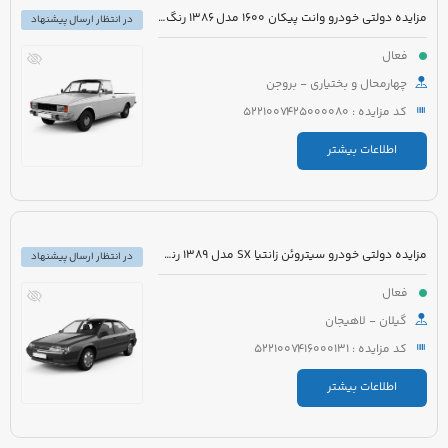
مزایده دولتی خودرو وانت پیکان 1600 مدل 1386 رنگ سفید روغنی
در انتظار ارسال پیشنهاد
فعال
چهارمحال و بختیاری - بروجن
کد مزایده : 5221007425000080
اطلاعات بیشتر
مزایده دولتی خودرو سیتروئن زانتیا SX مدل 1389 رنگ نقره ای
در انتظار ارسال پیشنهاد
فعال
گیلان - لاهیجان
کد مزایده : 5221007416000131
اطلاعات بیشتر