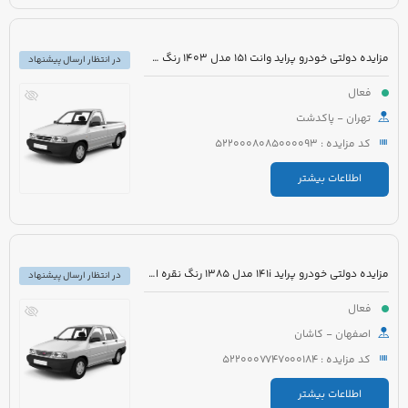
مزایده دولتی خودرو پراید وانت 151 مدل 1403 رنگ سفید صدفی
در انتظار ارسال پیشنهاد
فعال
تهران - پاکدشت
کد مزایده : 5220008085000093
اطلاعات بیشتر
مزایده دولتی خودرو پراید 141i مدل 1385 رنگ نقره ای متالیک
در انتظار ارسال پیشنهاد
فعال
اصفهان - کاشان
کد مزایده : 5220007747000184
اطلاعات بیشتر