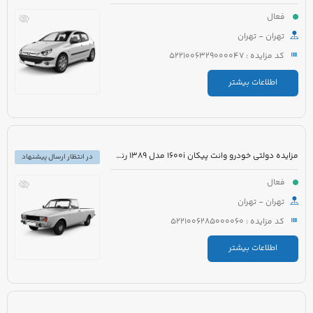
فعال
تهران - تهران
کد مزایده : 5221006329000047
اطلاعات بیشتر
مزایده دولتی خودرو وانت پیکان 1600i مدل 1389 رنگ سفید روغنی
در انتظار ارسال پیشنهاد
فعال
تهران - تهران
کد مزایده : 5221006285000060
اطلاعات بیشتر