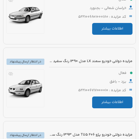
خراسان شمالی - بجنورد
کد مزایده : 5221006801000180
اطلاعات بیشتر
مزایده دولتی خودرو سمند LX مدل 1390 رنگ سفید روغنی
در انتظار ارسال پیشنهاد
فعال
یزد - بافق
کد مزایده : 5221006717000010
اطلاعات بیشتر
مزایده دولتی خودرو پژو 206 TU5 مدل 1393 رنگ سفید
در انتظار ارسال پیشنهاد