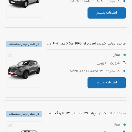
کد مزایده : 5521400404002524
اطلاعات بیشتر
مزایده دولتی خودرو ام وی ام X55-PRO مدل 1401 رنگ مشکی متالیک
در انتظار ارسال پیشنهاد
فعال
قزوین - قزوین
کد مزایده : 5521400404002523
اطلاعات بیشتر
مزایده دولتی خودرو پراید 131 SE مدل 1393 رنگ سفید روغنی
در انتظار ارسال پیشنهاد
فعال