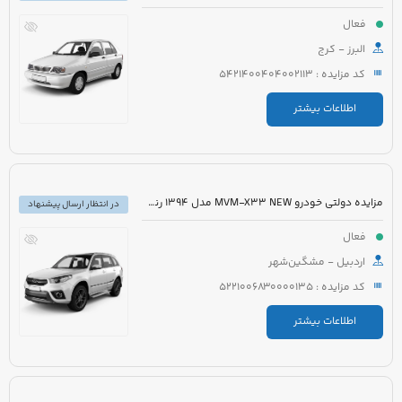
فعال
البرز - کرج
کد مزایده : 5421400404002113
اطلاعات بیشتر
مزایده دولتی خودرو MVM-X33 NEW مدل 1394 رنگ سفید
در انتظار ارسال پیشنهاد
فعال
اردبیل - مشگین‌شهر
کد مزایده : 5221006830000135
اطلاعات بیشتر