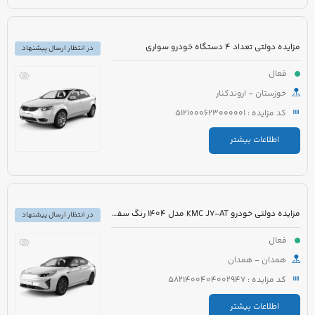
مزایده دولتی تعداد 4 دستگاه خودرو سواری
در انتظار ارسال پیشنهاد
فعال
خوزستان - اروندکنار
کد مزایده : 5121000623000001
اطلاعات بیشتر
مزایده دولتی خودرو KMC J7-AT مدل 1404 رنگ سفید
در انتظار ارسال پیشنهاد
فعال
همدان - همدان
کد مزایده : 5821400404002947
اطلاعات بیشتر