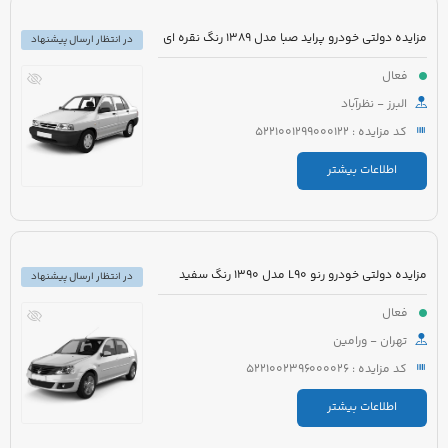
مزایده دولتی خودرو پراید صبا مدل 1389 رنگ نقره ای
در انتظار ارسال پیشنهاد
فعال
البرز - نظرآباد
کد مزایده : 5221001299000122
اطلاعات بیشتر
مزایده دولتی خودرو رنو L90 مدل 1390 رنگ سفید
در انتظار ارسال پیشنهاد
فعال
تهران - ورامین
کد مزایده : 5221002396000026
اطلاعات بیشتر