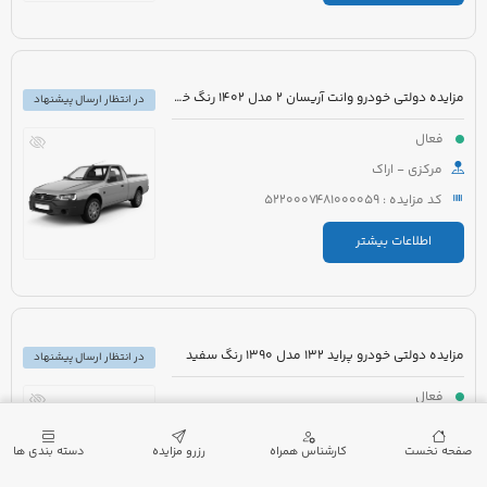
مزایده دولتی خودرو وانت آریسان 2 مدل 1402 رنگ خاکستری متالیک
در انتظار ارسال پیشنهاد
فعال
مرکزی - اراک
کد مزایده : 5220007481000059
اطلاعات بیشتر
مزایده دولتی خودرو پراید 132 مدل 1390 رنگ سفید
در انتظار ارسال پیشنهاد
فعال
گیلان - لنگرود
صفحه نخست
کارشناس همراه
رزرو مزایده
دسته بندی ها
کد مزایده : 5220007432000173