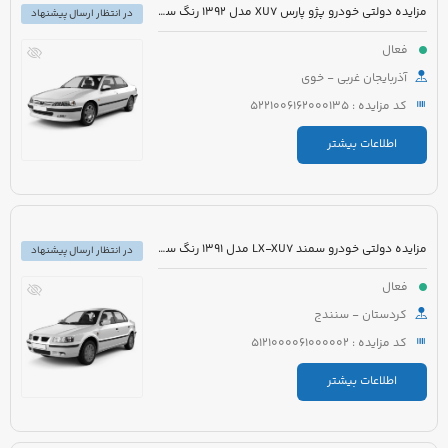
مزایده دولتی خودرو پژو پارس XU7 مدل 1392 رنگ سفید
در انتظار ارسال پیشنهاد
فعال
آذربایجان غربی - خوی
کد مزایده : 5221006162000135
اطلاعات بیشتر
مزایده دولتی خودرو سمند LX-XU7 مدل 1391 رنگ سفید
در انتظار ارسال پیشنهاد
فعال
کردستان - سنندج
کد مزایده : 5121000061000002
اطلاعات بیشتر