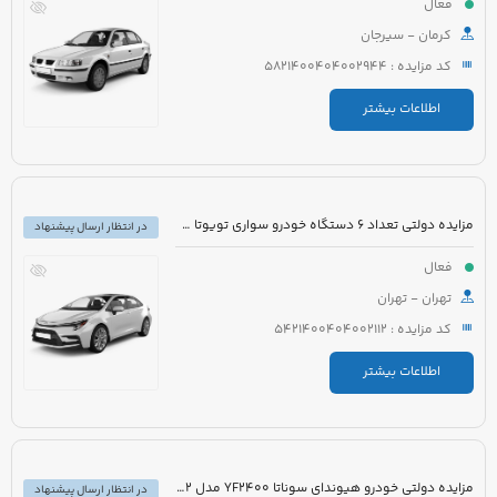
فعال
کرمان - سیرجان
کد مزایده : 5821400404002944
اطلاعات بیشتر
مزایده دولتی تعداد 6 دستگاه خودرو سواری تویوتا کرولا PIONEER هیبرید 1800cc مدل 2023
در انتظار ارسال پیشنهاد
فعال
تهران - تهران
کد مزایده : 5421400404002112
اطلاعات بیشتر
مزایده دولتی خودرو هیوندای سوناتا YF2400 مدل 2012 رنگ سفید متالیک
در انتظار ارسال پیشنهاد