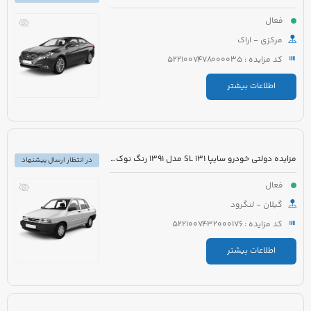
فعال
مرکزی - اراک
کد مزایده : 5221007478000035
اطلاعات بیشتر
مزایده دولتی خودرو سایپا 131 SL مدل 1391 رنگ نوک مدادی متالیک
در انتظار ارسال پیشنهاد
فعال
گیلان - لنگرود
کد مزایده : 5221007432000176
اطلاعات بیشتر