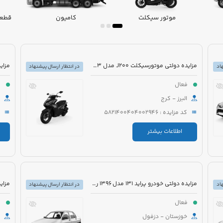
موتور سیکلت
کامیون
قطعا
مزایده دولتی موتورسیکلت J200 مدل 1403 رنگ بادمجانی
اد
در انتظار ارسال پیشنهاد
فعال
ف
البرز - کرج
کد مزایده : 5821400404002946
اطلاعات بیشتر
مزایده دولتی خودرو پراید 131 مدل 1396 رنگ سفید
اد
در انتظار ارسال پیشنهاد
فعال
ف
خوزستان - دزفول