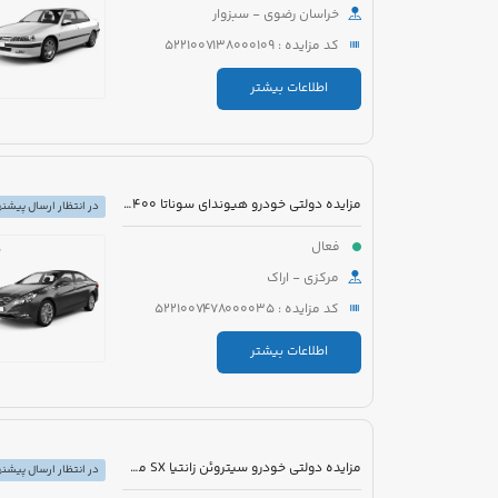
خراسان رضوی - سبزوار
کد مزایده : 5221007138000109
اطلاعات بیشتر
مزایده دولتی خودرو هیوندای سوناتا YF2400 مدل 2012 رنگ سفید متالیک
در انتظار ارسال پیشنه
فعال
مرکزی - اراک
کد مزایده : 5221007478000035
اطلاعات بیشتر
مزایده دولتی خودرو سیتروئن زانتیا SX مدل 1389 رنگ نقره ای
در انتظار ارسال پیشنه