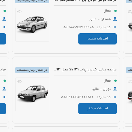
اد
در انتظار ارسال پیشنهاد
فعال
ف
همدان - ملایر
کد مزایده : 5221006957000065
اطلاعات بیشتر
مزایده دولتی خودرو پراید 131 SE مدل 1393 رنگ سفید روغنی
اد
در انتظار ارسال پیشنهاد
فعال
ف
تهران - ملارد
کد مزایده : 5521400404002520
اطلاعات بیشتر