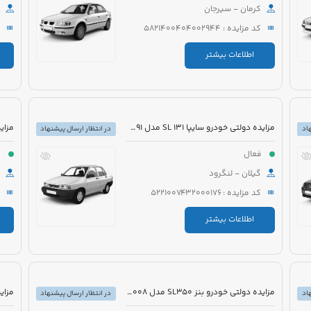
کرمان - سیرجان
کد مزایده : 5821400404002944
اطلاعات بیشتر
مزایده دولتی خودرو سایپا 131 SL مدل 1391 رنگ نوک مدادی متالیک
اد
در انتظار ارسال پیشنهاد
فعال
ف
گیلان - لنگرود
کد مزایده : 5221007432000176
اطلاعات بیشتر
مزایده دولتی خودرو بنز SL350 مدل 2008 رنگ مشکی روغنی
اد
در انتظار ارسال پیشنهاد