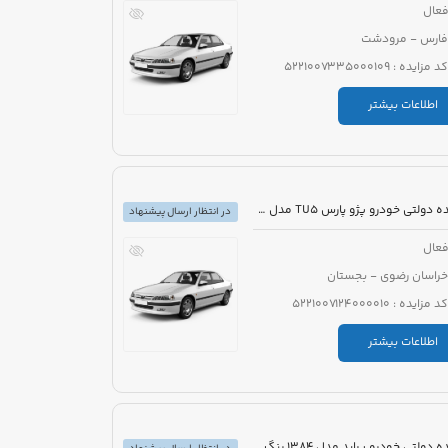
عال
فارس - مرودشت
کد مزایده : 5221007335000109
اطلاعات بیشتر
مزایده دولتی خودرو پژو پارس TU5 مدل 1399 رنگ سفید
در انتظار ارسال پیشنهاد
عال
خراسان رضوی - بجستان
کد مزایده : 5221007124000010
اطلاعات بیشتر
مزایده دولتی خودرو پراید مدل 1384 رنگ سفید