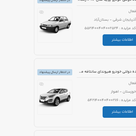
در انتظار ارسال پیشنهاد
عال
آذربایجان شرقی - بستان‌آباد
کد مزایده : 5521400404002524
اطلاعات بیشتر
مزایده دولتی خودرو هیوندای سانتافه مدل 2016
در انتظار ارسال پیشنهاد
عال
خوزستان - اهواز
کد مزایده : 5421400404002116
اطلاعات بیشتر