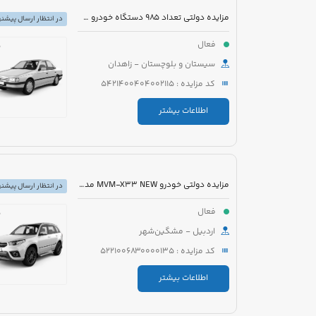
مزایده دولتی تعداد 985 دستگاه خودرو سبک، سنگین و موتورسیکلت
در انتظار ارسال پیشنه
فعال
سیستان و بلوچستان - زاهدان
کد مزایده : 5421400404002115
اطلاعات بیشتر
مزایده دولتی خودرو MVM-X33 NEW مدل 1394 رنگ سفید
در انتظار ارسال پیشنه
فعال
اردبیل - مشگین‌شهر
کد مزایده : 5221006830000135
اطلاعات بیشتر