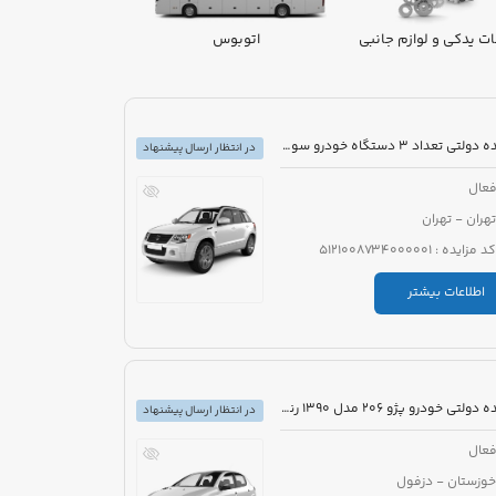
ت یدکی و لوازم جانبی
اتوبوس
ون
مزایده دولتی تعداد 3 دستگاه خودرو سواری
در انتظار ارسال پیشنهاد
عال
تهران - تهران
کد مزایده : 5121008734000001
اطلاعات بیشتر
مزایده دولتی خودرو پژو 206 مدل 1390 رنگ سفید
در انتظار ارسال پیشنهاد
عال
خوزستان - دزفول