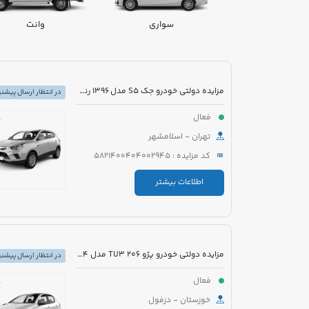
سواری
وانت
مزایده دولتی خودرو جک S5 مدل 1396 رنگ سفید
در انتظار ارسال پیشنه
فعال
تهران - اسلامشهر
کد مزایده : 5821400404002945
اطلاعات بیشتر
مزایده دولتی خودرو پژو 206 TU3 مدل 1394 رنگ سفید
در انتظار ارسال پیشنه
فعال
خوزستان - دزفول