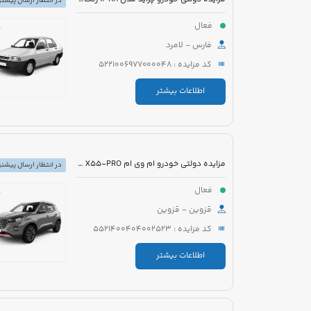
در انتظار ارسال پیشنه
فعال
فارس - لامرد
کد مزایده : 5221006977000048
اطلاعات بیشتر
مزایده دولتی خودرو ام وی ام X55-PRO مدل 1401 رنگ مشکی متالیک
در انتظار ارسال پیشنه
فعال
قزوین - قزوین
کد مزایده : 5521400404002523
اطلاعات بیشتر