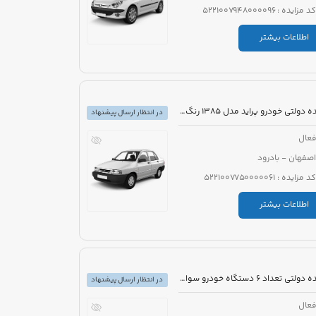
کد مزایده : 5221007948000096
اطلاعات بیشتر
مزایده دولتی خودرو پراید مدل 1385 رنگ نقره ای
در انتظار ارسال پیشنهاد
عال
اصفهان - بادرود
کد مزایده : 5221007750000061
اطلاعات بیشتر
مزایده دولتی تعداد 6 دستگاه خودرو سواری تویوتا کرولا PIONEER هیبرید 1800cc مدل 2023
در انتظار ارسال پیشنهاد
عال