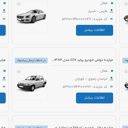
فعال
ف
فارس - شیراز
کد مزایده : 5221007410000046
اطلاعات بیشتر
مزایده دولتی خودرو پراید GTX مدل 1383 رنگ سفید
اد
در انتظار ارسال پیشنهاد
فعال
ف
خراسان رضوی - قوچان
کد مزایده : 5221007144000217
اطلاعات بیشتر
مزایده دولتی خودرو پژو 206 صندوقدار مدل 1390 رنگ سفید روغنی